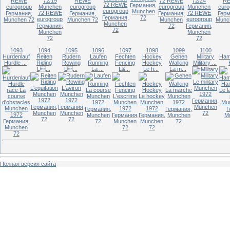
Германия,
Munchen
Германия,
Германия,
Германия,
Герм
Германия,
72
Munchen 72
Munchen 72
Munchen
Munc
Munchen
Германия,
72
Германия,
72
Munchen
Munchen
72
72
1093
1094
1095
1096
1097
1098
1099
1100
Hurdenlauf
Reiten
Rudern
Laufen
Fechten
Hockey
Gehen
Military
Ham
Hurdle ...
Riding
Rowing
Running
Fencing
Hockey
Walking
Military ...
L...
L...
La ...
L&...
Le h...
La m...
Германия,
Германия,
Германия,
Munchen
Германия,
Германия,
Г
Munchen
Munchen
72
Munchen
Германия,
Германия,
Munchen
M
72
72
Германия,
72
Munchen
Munchen
72
Munchen
72
72
72
Полная версия сайта