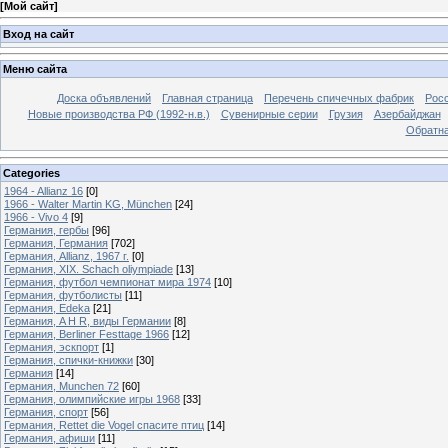
[
Мой сайт
]
Вход на сайт
Меню сайта
Доска объявлений
Главная страница
Перечень спичечных фабрик
Росс
Новые производства РФ (1992-н.в.)
Сувенирные серии
Грузия
Азербайджан
Обратна
Categories
1964 - Allianz 16
[0]
1966 - Walter Martin KG, München
[24]
1966 - Vivo 4
[9]
Германия, гербы
[96]
Германия, Германия
[702]
Германия, Allianz, 1967 г.
[0]
Германия, XIX. Schach oliympiade
[13]
Германия, футбол чемпионат мира 1974
[10]
Германия, футболисты
[11]
Германия, Edeka
[21]
Германия, A H R, виды Германии
[8]
Германия, Berliner Festtage 1966
[12]
Германия, эскпорт
[1]
Германия, спички-книжки
[30]
Германия
[14]
Германия, Munchen 72
[60]
Германия, олимпийские игры 1968
[33]
Германия, спорт
[56]
Германия, Rettet die Vogel спасите птиц
[14]
Германия, афиши
[11]