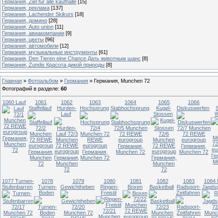
Германия, Ziel fur alle kaufhalle
[15]
Германия, реклама
[137]
Германия, Lachender Skikurs
[18]
Германия, домино
[28]
Германия, Auto union
[11]
Германия, авиакомпании
[9]
Германия, цветы
[96]
Германия, автомобили
[12]
Германия, музыкальные инструменты
[61]
Германия, Den Tieren eine Chance Дать животным шанс
[8]
Германия, Zundis Красота дикой природы
[8]
Главная
»
Фотоальбом
»
Германия
»
Германия, Munchen 72
Фотографий в разделе
:
60
1060 Lauf
1061
1062
1063
1064
1065
1066
Staffellauf
Hurden-
Hochsprung
Stabhochsprung
Kugel-
Diskuswerfen
Lauf
Stossen
W
Германия,
Munchen
Германия,
Германия,
72
Германия,
Германия,
Munchen 72
Munchen 72
Ге
Munchen
Германия,
Munchen 72
Германия,
M
72
Munchen
Munchen
72
72
1077 Turnen-
1078
1079
1080
1081
1082
1083
1084 
Stufenbarren
Turnen-
Gewichtheben
Ringen-
Boxen
Basketball
Radsport-
Jagds
Boden
Freistil
Zeitfahren