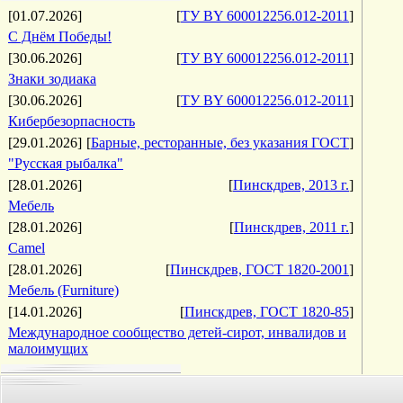
[01.07.2026]
[
ТУ BY 600012256.012-2011
]
С Днём Победы!
[30.06.2026]
[
ТУ BY 600012256.012-2011
]
Знаки зодиака
[30.06.2026]
[
ТУ BY 600012256.012-2011
]
Кибербезорпасность
[29.01.2026]
[
Барные, ресторанные, без указания ГОСТ
]
"Русская рыбалка"
[28.01.2026]
[
Пинскдрев, 2013 г.
]
Мебель
[28.01.2026]
[
Пинскдрев, 2011 г.
]
Camel
[28.01.2026]
[
Пинскдрев, ГОСТ 1820-2001
]
Мебель (Furniture)
[14.01.2026]
[
Пинскдрев, ГОСТ 1820-85
]
Международное сообщество детей-сирот, инвалидов и
малоимущих