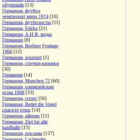
oliympiade
[13]
Германия, футбол
чемпионат мира 1974
[10]
Германия, футболисты
[11]
Германия, Edeka
[21]
Германия, A H R, виды
Германии
[8]
Германия, Berliner Festtage
1966
[12]
Германия, эскпорт
[1]
Германия, спички-книжки
[30]
Германия
[14]
Германия, Munchen 72
[60]
Германия, олимпийские
игры 1968
[33]
Германия, спорт
[56]
Германия, Rettet die Vogel
спасите птиц
[14]
Германия, афиши
[11]
Германия, Ziel fur alle
kaufhalle
[15]
Германия, реклама
[137]
Германия, Lachender