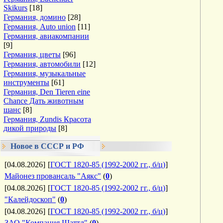
Skikurs
[18]
Германия, домино
[28]
Германия, Auto union
[11]
Германия, авиакомпании
[9]
Германия, цветы
[96]
Германия, автомобили
[12]
Германия, музыкальные
инструменты
[61]
Германия, Den Tieren eine
Chance Дать животным
шанс
[8]
Германия, Zundis Красота
дикой природы
[8]
Новое в СССР и РФ
[04.08.2026]
[
ГОСТ 1820-85 (1992-2002 гг., б/ц)
]
Майонез провансаль "Аякс"
(
0
)
[04.08.2026]
[
ГОСТ 1820-85 (1992-2002 гг., б/ц)
]
"Калейдоскоп"
(
0
)
[04.08.2026]
[
ГОСТ 1820-85 (1992-2002 гг., б/ц)
]
ЗАО "Компания Шаттл"
(
0
)