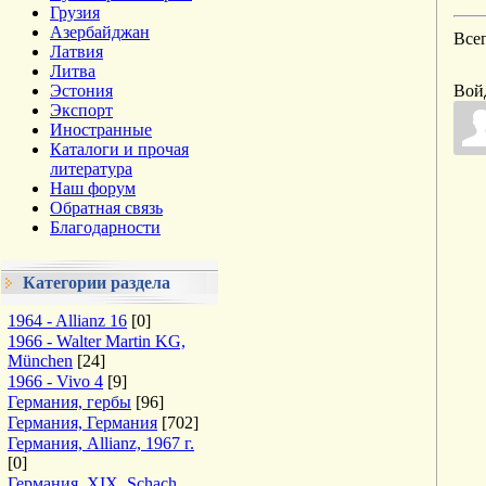
Грузия
Азербайджан
Все
Латвия
Литва
Эстония
Вой
Экспорт
Иностранные
Каталоги и прочая
литература
Наш форум
Обратная связь
Благодарности
Категории раздела
1964 - Allianz 16
[0]
1966 - Walter Martin KG,
München
[24]
1966 - Vivo 4
[9]
Германия, гербы
[96]
Германия, Германия
[702]
Германия, Allianz, 1967 г.
[0]
Германия, XIX. Schach