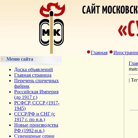
Главная
Иностранн
Меню сайта
Гла
matc
Доска объявлений
Главная страница
| Те
Перечень спичечных
фабрик
Российская Империя
(до 1917 г.)
РСФСР, СССР (1917-
1945)
СССР/РФ и СНГ (с
1917 г. по н.в.)
Новые производства
РФ (1992-н.в.)
Сувенирные серии