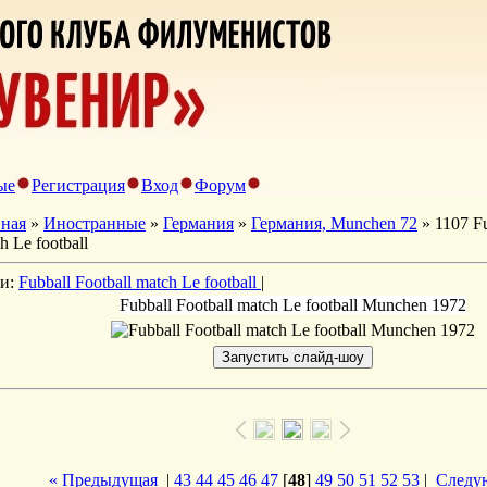
ые
Регистрация
Вход
Форум
вная
»
Иностранные
»
Германия
»
Германия, Munchen 72
» 1107 Fu
h Le football
ги:
Fubball Football match Le football
|
Fubball Football match Le football Munchen 1972
« Предыдущая
|
43
44
45
46
47
[
48
]
49
50
51
52
53
|
Следу