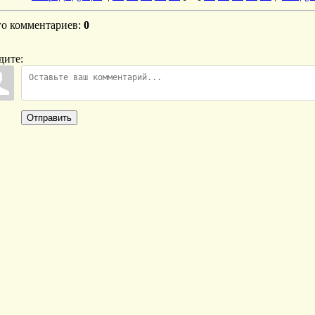
го комментариев
:
0
дите:
Отправить