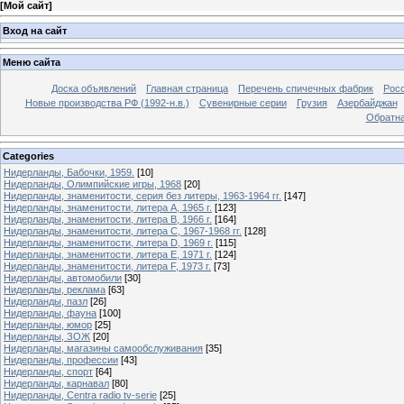
[
Мой сайт
]
Вход на сайт
Меню сайта
Доска объявлений
Главная страница
Перечень спичечных фабрик
Росс
Новые производства РФ (1992-н.в.)
Сувенирные серии
Грузия
Азербайджан
Обратна
Categories
Нидерланды, Бабочки, 1959.
[10]
Нидерланды, Олимпийские игры, 1968
[20]
Нидерланды, знаменитости, серия без литеры, 1963-1964 гг.
[147]
Нидерланды, знаменитости, литера A, 1965 г.
[123]
Нидерланды, знаменитости, литера B, 1966 г.
[164]
Нидерланды, знаменитости, литера C, 1967-1968 гг.
[128]
Нидерланды, знаменитости, литера D, 1969 г.
[115]
Нидерланды, знаменитости, литера E, 1971 г.
[124]
Нидерланды, знаменитости, литера F, 1973 г.
[73]
Нидерланды, автомобили
[30]
Нидерланды, реклама
[63]
Нидерланды, пазл
[26]
Нидерланды, фауна
[100]
Нидерланды, юмор
[25]
Нидерланды, ЗОЖ
[20]
Нидерланды, магазины самообслуживания
[35]
Нидерланды, профессии
[43]
Нидерланды, спорт
[64]
Нидерланды, карнавал
[80]
Нидерланды, Centra radio tv-serie
[25]