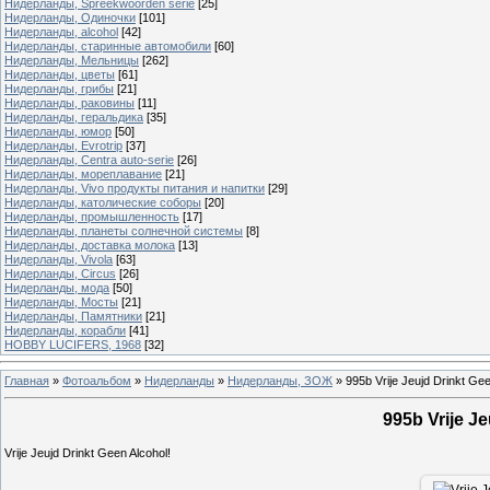
Нидерланды, Spreekwoorden serie
[25]
Нидерланды, Одиночки
[101]
Нидерланды, alcohol
[42]
Нидерланды, старинные автомобили
[60]
Нидерланды, Мельницы
[262]
Нидерланды, цветы
[61]
Нидерланды, грибы
[21]
Нидерланды, раковины
[11]
Нидерланды, геральдика
[35]
Нидерланды, юмор
[50]
Нидерланды, Evrotrip
[37]
Нидерланды, Centra auto-serie
[26]
Нидерланды, мореплавание
[21]
Нидерланды, Vivo продукты питания и напитки
[29]
Нидерланды, католические соборы
[20]
Нидерланды, промышленность
[17]
Нидерланды, планеты солнечной системы
[8]
Нидерланды, доставка молока
[13]
Нидерланды, Vivola
[63]
Нидерланды, Circus
[26]
Нидерланды, мода
[50]
Нидерланды, Мосты
[21]
Нидерланды, Памятники
[21]
Нидерланды, корабли
[41]
HOBBY LUCIFERS, 1968
[32]
Главная
»
Фотоальбом
»
Нидерланды
»
Нидерланды, ЗОЖ
»
995b Vrije Jeujd Drinkt Gee
995b Vrije J
Vrije Jeujd Drinkt Geen Alcohol!