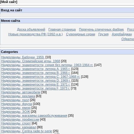
[
Мой сайт
]
Вход на сайт
Меню сайта
Доска объявлений
Главная страница
Перечень спичечных фабрик
Росс
Новые производства РФ (1992-н.в.)
Сувенирные серии
Грузия
Азербайджан
Обратна
Categories
Нидерланды, Бабочки, 1959.
[10]
Нидерланды, Олимпийские игры, 1968
[20]
Нидерланды, знаменитости, серия без литеры, 1963-1964 гг.
[147]
Нидерланды, знаменитости, литера A, 1965 г.
[123]
Нидерланды, знаменитости, литера B, 1966 г.
[164]
Нидерланды, знаменитости, литера C, 1967-1968 гг.
[128]
Нидерланды, знаменитости, литера D, 1969 г.
[115]
Нидерланды, знаменитости, литера E, 1971 г.
[124]
Нидерланды, знаменитости, литера F, 1973 г.
[73]
Нидерланды, автомобили
[30]
Нидерланды, реклама
[63]
Нидерланды, пазл
[26]
Нидерланды, фауна
[100]
Нидерланды, юмор
[25]
Нидерланды, ЗОЖ
[20]
Нидерланды, магазины самообслуживания
[35]
Нидерланды, профессии
[43]
Нидерланды, спорт
[64]
Нидерланды, карнавал
[80]
Нидерланды, Centra radio tv-serie
[25]