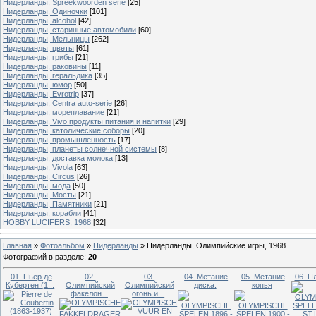
Нидерланды, Spreekwoorden serie
[25]
Нидерланды, Одиночки
[101]
Нидерланды, alcohol
[42]
Нидерланды, старинные автомобили
[60]
Нидерланды, Мельницы
[262]
Нидерланды, цветы
[61]
Нидерланды, грибы
[21]
Нидерланды, раковины
[11]
Нидерланды, геральдика
[35]
Нидерланды, юмор
[50]
Нидерланды, Evrotrip
[37]
Нидерланды, Centra auto-serie
[26]
Нидерланды, мореплавание
[21]
Нидерланды, Vivo продукты питания и напитки
[29]
Нидерланды, католические соборы
[20]
Нидерланды, промышленность
[17]
Нидерланды, планеты солнечной системы
[8]
Нидерланды, доставка молока
[13]
Нидерланды, Vivola
[63]
Нидерланды, Circus
[26]
Нидерланды, мода
[50]
Нидерланды, Мосты
[21]
Нидерланды, Памятники
[21]
Нидерланды, корабли
[41]
HOBBY LUCIFERS, 1968
[32]
Главная
»
Фотоальбом
»
Нидерланды
»
Нидерланды, Олимпийские игры, 1968
Фотографий в разделе
:
20
01. Пьер де
02.
03.
04. Метание
05. Метание
06. П
Кубертен (1...
Олимпийский
Олимпийский
диска.
копья
факелон...
огонь и...