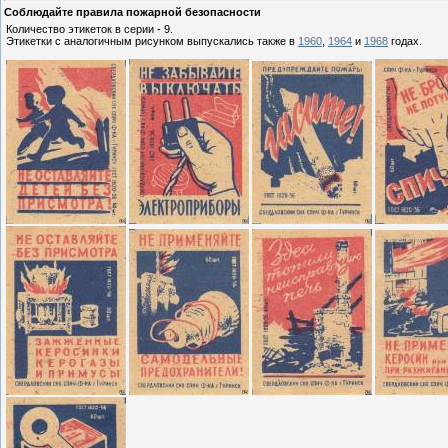
Соблюдайте правила пожарной безопасности
Количество этикеток в серии - 9.
Этикетки с аналогичным рисунком выпускались также в
1960
,
1964
и
1968
годах.