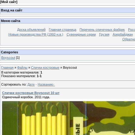
[
Мой сайт
]
Вход на сайт
Меню сайта
Доска объявлений
Главная страница
Перечень спичечных фабрик
Росс
Новые производства РФ (1992-н.в.)
Сувенирные серии
Грузия
Азербайджан
Обратна
Categories
Boyscout
[1]
Главная
»
Файлы
»
Спички костровые
»
Boyscout
В категории материалов
:
1
Показано материалов
:
1-1
Сортировать по
:
Дате
·
Названию
Спички костровые Boyscout 10 шт
Одиночный коробок. 2011 года.