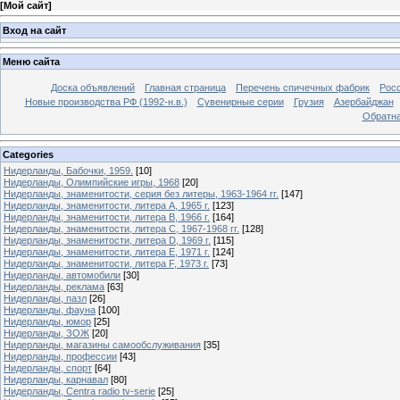
[
Мой сайт
]
Вход на сайт
Меню сайта
Доска объявлений
Главная страница
Перечень спичечных фабрик
Росс
Новые производства РФ (1992-н.в.)
Сувенирные серии
Грузия
Азербайджан
Обратна
Categories
Нидерланды, Бабочки, 1959.
[10]
Нидерланды, Олимпийские игры, 1968
[20]
Нидерланды, знаменитости, серия без литеры, 1963-1964 гг.
[147]
Нидерланды, знаменитости, литера A, 1965 г.
[123]
Нидерланды, знаменитости, литера B, 1966 г.
[164]
Нидерланды, знаменитости, литера C, 1967-1968 гг.
[128]
Нидерланды, знаменитости, литера D, 1969 г.
[115]
Нидерланды, знаменитости, литера E, 1971 г.
[124]
Нидерланды, знаменитости, литера F, 1973 г.
[73]
Нидерланды, автомобили
[30]
Нидерланды, реклама
[63]
Нидерланды, пазл
[26]
Нидерланды, фауна
[100]
Нидерланды, юмор
[25]
Нидерланды, ЗОЖ
[20]
Нидерланды, магазины самообслуживания
[35]
Нидерланды, профессии
[43]
Нидерланды, спорт
[64]
Нидерланды, карнавал
[80]
Нидерланды, Centra radio tv-serie
[25]