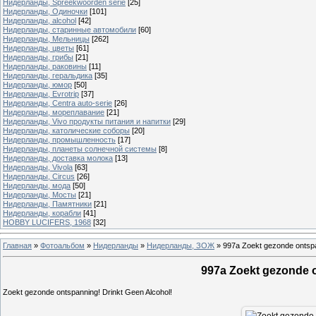
Нидерланды, Spreekwoorden serie
[25]
Нидерланды, Одиночки
[101]
Нидерланды, alcohol
[42]
Нидерланды, старинные автомобили
[60]
Нидерланды, Мельницы
[262]
Нидерланды, цветы
[61]
Нидерланды, грибы
[21]
Нидерланды, раковины
[11]
Нидерланды, геральдика
[35]
Нидерланды, юмор
[50]
Нидерланды, Evrotrip
[37]
Нидерланды, Centra auto-serie
[26]
Нидерланды, мореплавание
[21]
Нидерланды, Vivo продукты питания и напитки
[29]
Нидерланды, католические соборы
[20]
Нидерланды, промышленность
[17]
Нидерланды, планеты солнечной системы
[8]
Нидерланды, доставка молока
[13]
Нидерланды, Vivola
[63]
Нидерланды, Circus
[26]
Нидерланды, мода
[50]
Нидерланды, Мосты
[21]
Нидерланды, Памятники
[21]
Нидерланды, корабли
[41]
HOBBY LUCIFERS, 1968
[32]
Главная
»
Фотоальбом
»
Нидерланды
»
Нидерланды, ЗОЖ
»
997a Zoekt gezonde ontspa
997a Zoekt gezonde 
Zoekt gezonde ontspanning! Drinkt Geen Alcohol!