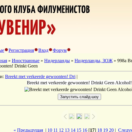
ые
Регистрация
Вход
Форум
вная
»
Иностранные
»
Нидерланды
»
Нидерланды, ЗОЖ
» 998a Br
onten! Drinkt Geen
ги:
Breekt met verkeerde gewoonten! Dri
|
Breekt met verkeerde gewoonten! Drinkt Geen Alcohol!
« Предыдущая
|
10
11
12
13
14
15
16
[
17
]
18
19
20
|
Следу