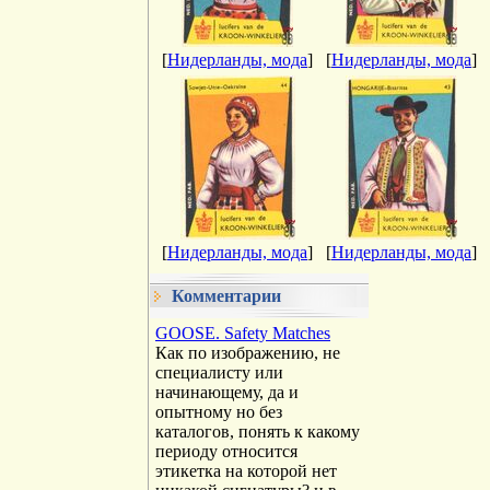
[
Нидерланды, мода
]
[
Нидерланды, мода
]
[
Нидерланды, мода
]
[
Нидерланды, мода
]
Комментарии
GOOSE. Safety Matches
Как по изображению, не
специалисту или
начинающему, да и
опытному но без
каталогов, понять к какому
периоду относится
этикетка на которой нет