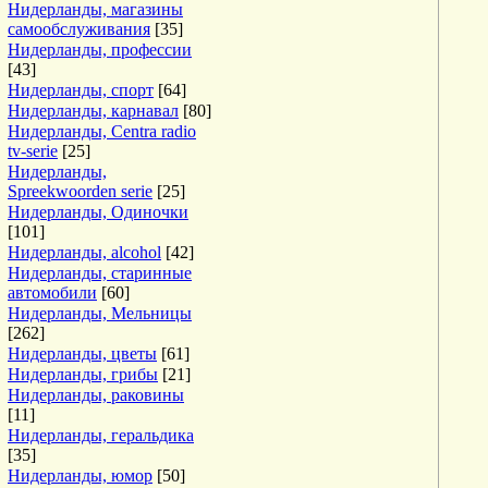
Нидерланды, магазины
самообслуживания
[35]
Нидерланды, профессии
[43]
Нидерланды, спорт
[64]
Нидерланды, карнавал
[80]
Нидерланды, Centra radio
tv-serie
[25]
Нидерланды,
Spreekwoorden serie
[25]
Нидерланды, Одиночки
[101]
Нидерланды, alcohol
[42]
Нидерланды, старинные
автомобили
[60]
Нидерланды, Мельницы
[262]
Нидерланды, цветы
[61]
Нидерланды, грибы
[21]
Нидерланды, раковины
[11]
Нидерланды, геральдика
[35]
Нидерланды, юмор
[50]