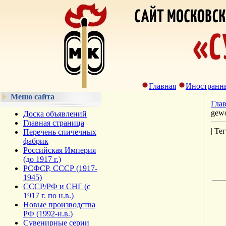
Главная
Иностранн
Меню сайта
Гла
gewo
Доска объявлений
Главная страница
| Те
Перечень спичечных
фабрик
Российская Империя
(до 1917 г.)
РСФСР, СССР (1917-
1945)
СССР/РФ и СНГ (с
1917 г. по н.в.)
Новые производства
РФ (1992-н.в.)
Сувенирные серии