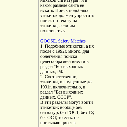
никакой сигнатуры? и в
каком разделе сайта ее
искать. Поиск подобных
этикеток должен упростить
поиск по тексту на
этикетке, если им
пользоваться.
GOOSE. Safety Matches
1. Подобные этикетки, а их
после с 1992г. много, для
облегчения поиска
целесообразней внести в
раздел "Без выходных
данных, РФ".
2. Соответственно,
этикетки, выпущенные до
1991г. включительно, в
раздел "Без выходных
данных, СССР".
В эти разделы могут войти
этикетки: вообще без
сигнатур, без ГОСТ, без ТУ,
без ОСТ, то есть, не
вписывающиеся в