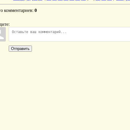
го комментариев
:
0
дите:
Отправить