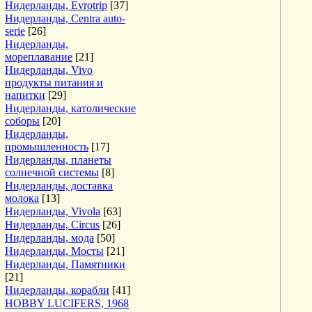
Нидерланды, Evrotrip
[37]
Нидерланды, Centra auto-
serie
[26]
Нидерланды,
мореплавание
[21]
Нидерланды, Vivo
продукты питания и
напитки
[29]
Нидерланды, католические
соборы
[20]
Нидерланды,
промышленность
[17]
Нидерланды, планеты
солнечной системы
[8]
Нидерланды, доставка
молока
[13]
Нидерланды, Vivola
[63]
Нидерланды, Circus
[26]
Нидерланды, мода
[50]
Нидерланды, Мосты
[21]
Нидерланды, Памятники
[21]
Нидерланды, корабли
[41]
HOBBY LUCIFERS, 1968