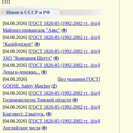
[32]
Новое в СССР и РФ
[04.08.2026]
[
ГОСТ 1820-85 (1992-2002 гг., б/ц)
]
Майонез провансаль "Аякс"
(
0
)
[04.08.2026]
[
ГОСТ 1820-85 (1992-2002 гг., б/ц)
]
"Калейдоскоп"
(
0
)
[04.08.2026]
[
ГОСТ 1820-85 (1992-2002 гг., б/ц)
]
ЗАО "Компания Шаттл"
(
0
)
[04.08.2026]
[
ГОСТ 1820-85 (1992-2002 гг., б/ц)
]
Деньги-денежки...
(
0
)
[04.08.2026]
[
Без указания ГОСТ
]
GOOSE. Safety Matches
(
2
)
[04.08.2026]
[
ГОСТ 1820-85 (1992-2002 гг., б/ц)
]
Госкомэкологии Томской области
(
0
)
[04.08.2026]
[
ГОСТ 1820-85 (1992-2002 гг., б/ц)
]
Благовест. 2 выпуск.
(
0
)
[04.08.2026]
[
ГОСТ 1820-85 (1992-2002 гг., б/ц)
]
Английские числа
(
0
)