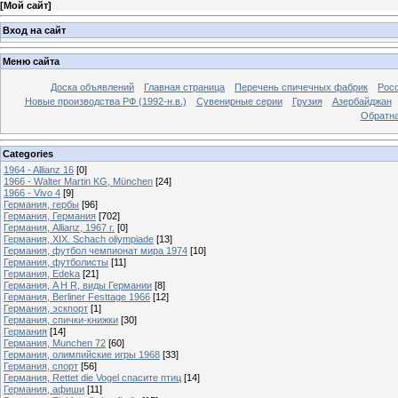
[
Мой сайт
]
Вход на сайт
Меню сайта
Доска объявлений
Главная страница
Перечень спичечных фабрик
Росс
Новые производства РФ (1992-н.в.)
Сувенирные серии
Грузия
Азербайджан
Обратна
Categories
1964 - Allianz 16
[0]
1966 - Walter Martin KG, München
[24]
1966 - Vivo 4
[9]
Германия, гербы
[96]
Германия, Германия
[702]
Германия, Allianz, 1967 г.
[0]
Германия, XIX. Schach oliympiade
[13]
Германия, футбол чемпионат мира 1974
[10]
Германия, футболисты
[11]
Германия, Edeka
[21]
Германия, A H R, виды Германии
[8]
Германия, Berliner Festtage 1966
[12]
Германия, эскпорт
[1]
Германия, спички-книжки
[30]
Германия
[14]
Германия, Munchen 72
[60]
Германия, олимпийские игры 1968
[33]
Германия, спорт
[56]
Германия, Rettet die Vogel спасите птиц
[14]
Германия, афиши
[11]