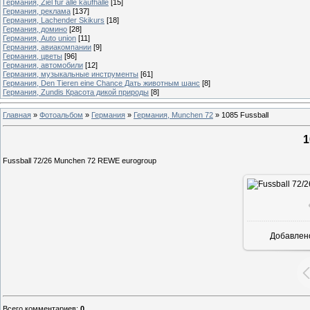
Германия, Ziel fur alle kaufhalle
[15]
Германия, реклама
[137]
Германия, Lachender Skikurs
[18]
Германия, домино
[28]
Германия, Auto union
[11]
Германия, авиакомпании
[9]
Германия, цветы
[96]
Германия, автомобили
[12]
Германия, музыкальные инструменты
[61]
Германия, Den Tieren eine Chance Дать животным шанс
[8]
Германия, Zundis Красота дикой природы
[8]
Главная
»
Фотоальбом
»
Германия
»
Германия, Munchen 72
»
1085 Fussball
1
Fussball 72/26 Munchen 72 REWE eurogroup
Добавлен
Всего комментариев
:
0