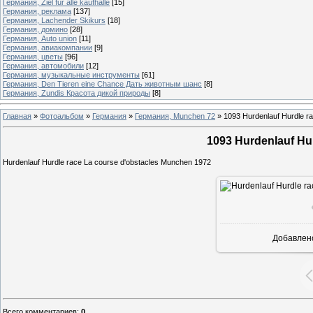
Германия, Ziel fur alle kaufhalle
[15]
Германия, реклама
[137]
Германия, Lachender Skikurs
[18]
Германия, домино
[28]
Германия, Auto union
[11]
Германия, авиакомпании
[9]
Германия, цветы
[96]
Германия, автомобили
[12]
Германия, музыкальные инструменты
[61]
Германия, Den Tieren eine Chance Дать животным шанс
[8]
Германия, Zundis Красота дикой природы
[8]
Главная
»
Фотоальбом
»
Германия
»
Германия, Munchen 72
»
1093 Hurdenlauf Hurdle ra
1093 Hurdenlauf Hur
Hurdenlauf Hurdle race La course d'obstacles Munchen 1972
Добавлен
Всего комментариев
:
0