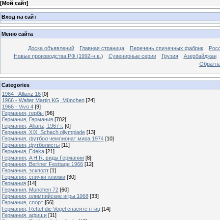
[
Мой сайт
]
Вход на сайт
Меню сайта
Доска объявлений
Главная страница
Перечень спичечных фабрик
Росс
Новые производства РФ (1992-н.в.)
Сувенирные серии
Грузия
Азербайджан
Обратна
Categories
1964 - Allianz 16
[0]
1966 - Walter Martin KG, München
[24]
1966 - Vivo 4
[9]
Германия, гербы
[96]
Германия, Германия
[702]
Германия, Allianz, 1967 г.
[0]
Германия, XIX. Schach oliympiade
[13]
Германия, футбол чемпионат мира 1974
[10]
Германия, футболисты
[11]
Германия, Edeka
[21]
Германия, A H R, виды Германии
[8]
Германия, Berliner Festtage 1966
[12]
Германия, эскпорт
[1]
Германия, спички-книжки
[30]
Германия
[14]
Германия, Munchen 72
[60]
Германия, олимпийские игры 1968
[33]
Германия, спорт
[56]
Германия, Rettet die Vogel спасите птиц
[14]
Германия, афиши
[11]