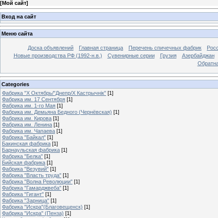
[
Мой сайт
]
Вход на сайт
Меню сайта
Доска объявлений
Главная страница
Перечень спичечных фабрик
Росс
Новые производства РФ (1992-н.в.)
Сувенирные серии
Грузия
Азербайджан
Обратна
Categories
Фабрика "Х Октябрь/"Днепр/Х Кастрычнiк"
[1]
Фабрика им. 17 Сентября
[1]
Фабрика им. 1-го Мая
[1]
Фабрика им. Демьяна Бедного (Чернёвская)
[1]
Фабрика им. Кирова
[1]
Фабрика им. Ленина
[1]
Фабрика им. Чапаева
[1]
Фабрика "Байкал"
[1]
Бакинская фабрика
[1]
Барнаульская фабрика
[1]
Фабрика "Белка"
[1]
Бийская фабрика
[1]
Фабрика "Везувий"
[1]
Фабрика "Власть труда"
[1]
Фабрика "Волна Революции"
[1]
Фабрика "Гамарджвеба"
[1]
Фабрика "Гигант"
[1]
Фабрика "Зарница"
[1]
Фабрика "Искра"(Благовещенск)
[1]
Фабрика "Искра" (Пенза)
[1]