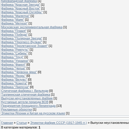
Кировабадская фабрика
[1]
Фабрика "Красная Звезда"
[1]
Фабрика "Красный Восток"
[1]
Фабрика "Красный Октябрь"
[1]
Фабрика "Малютка"
[1]
Фабрика "Маяк"
[1]
Фабрика "Метеор"
[1]
Московская экспериментальная фабрика
[1]
Фабрика "Пламя"
[1]
Фабрика "Победа"
[1]
Фабрика "Полярная Звезда"
[1]
Фабрика "Прогресс-Вулкан"
[1]
Фабрика "Пролетарское Знамя"
[1]
Фабрика "Ревпуть"
[1]
Фабрика "Сибирь"
[1]
Фабрика "Труд"
[1]
Фабрика "Украина"
[1]
Фабрика "Факел"
[0]
Фабрика "Чепца"
[1]
Фабрика "Червона зiрка"
[0]
Фабрика "Якорь"
[0]
Фабрика "Везувс"
[0]
Фабрика "Комета"
[0]
Фабрика "Лиепсна"
[0]
Спичечная фабрика г. Вильянди
[0]
Таллиннская спичечная фабрика
[1]
Выпуски неустановленных фабрик
[1]
Кустарные артели периода ВОВ
[0]
Предприятия блокадного Ленинграда
[13]
Рекламные оборотки
[1]
Этикетки Японии и Китая на русском языке
[1]
Главная
»
Статьи
»
Этикетки фабрик СССР (1917-1945 гг.)
»
Выпуски неустановленны
В категории материалов
:
1