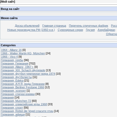
[
Мой сайт
]
Вход на сайт
Меню сайта
Доска объявлений
Главная страница
Перечень спичечных фабрик
Росс
Новые производства РФ (1992-н.в.)
Сувенирные серии
Грузия
Азербайджан
Обратна
Categories
1964 - Allianz 16
[0]
1966 - Walter Martin KG, München
[24]
1966 - Vivo 4
[9]
Германия, гербы
[96]
Германия, Германия
[702]
Германия, Allianz, 1967 г.
[0]
Германия, XIX. Schach oliympiade
[13]
Германия, футбол чемпионат мира 1974
[10]
Германия, футболисты
[11]
Германия, Edeka
[21]
Германия, A H R, виды Германии
[8]
Германия, Berliner Festtage 1966
[12]
Германия, эскпорт
[1]
Германия, спички-книжки
[30]
Германия
[14]
Германия, Munchen 72
[60]
Германия, олимпийские игры 1968
[33]
Германия, спорт
[56]
Германия, Rettet die Vogel спасите птиц
[14]
Германия, афиши
[11]