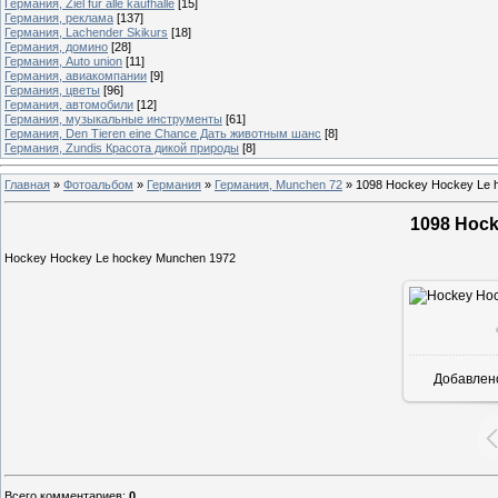
Германия, Ziel fur alle kaufhalle
[15]
Германия, реклама
[137]
Германия, Lachender Skikurs
[18]
Германия, домино
[28]
Германия, Auto union
[11]
Германия, авиакомпании
[9]
Германия, цветы
[96]
Германия, автомобили
[12]
Германия, музыкальные инструменты
[61]
Германия, Den Tieren eine Chance Дать животным шанс
[8]
Германия, Zundis Красота дикой природы
[8]
Главная
»
Фотоальбом
»
Германия
»
Германия, Munchen 72
»
1098 Hockey Hockey Le 
1098 Hock
Hockey Hockey Le hockey Munchen 1972
Добавлен
Всего комментариев
:
0