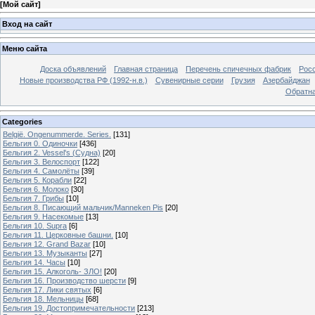
[
Мой сайт
]
Вход на сайт
Меню сайта
Доска объявлений
Главная страница
Перечень спичечных фабрик
Росс
Новые производства РФ (1992-н.в.)
Сувенирные серии
Грузия
Азербайджан
Обратна
Categories
België. Ongenummerde. Series.
[131]
Бельгия 0. Одиночки
[436]
Бельгия 2. Vessel's (Судна)
[20]
Бельгия 3. Велоспорт
[122]
Бельгия 4. Самолёты
[39]
Бельгия 5. Корабли
[22]
Бельгия 6. Молоко
[30]
Бельгия 7. Грибы
[10]
Бельгия 8. Писающий мальчик/Manneken Pis
[20]
Бельгия 9. Насекомые
[13]
Бельгия 10. Supra
[6]
Бельгия 11. Церковные башни.
[10]
Бельгия 12. Grand Bazar
[10]
Бельгия 13. Музыканты
[27]
Бельгия 14. Часы
[10]
Бельгия 15. Алкоголь- ЗЛО!
[20]
Бельгия 16. Производство шерсти
[9]
Бельгия 17. Лики святых
[6]
Бельгия 18. Мельницы
[68]
Бельгия 19. Достопримечательности
[213]