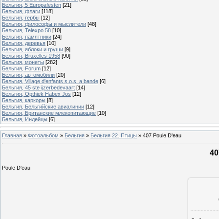
Бельгия, 5 Europafesten
[21]
Бельгия, флаги
[118]
Бельгия, гербы
[12]
Бельгия, философы и мыслители
[48]
Бельгия, Telexpo 58
[10]
Бельгия, памятники
[24]
Бельгия, деревья
[10]
Бельгия, яблоки и груши
[9]
Бельгия, Bruxelles 1958
[90]
Бельгия, монеты
[282]
Бельгия, Forum
[12]
Бельгия, автомобили
[20]
Бельгия, Village d'enfants s.o.s. a bande
[6]
Бельгия, 45 ste ijzerbedevaart
[14]
Бельгия, Opthiek Habex Jos
[12]
Бельгия, каркоры
[8]
Бельгия, Бельгийские авиалинии
[12]
Бельгия, Британские млекопитающие
[10]
Бельгия, Индейцы
[6]
Главная
»
Фотоальбом
»
Бельгия
»
Бельгия 22. Птицы
»
407 Poule D'eau
40
Poule D'eau