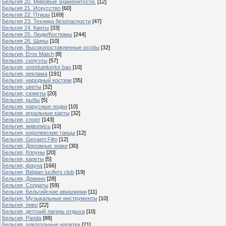
Бельгия 20. Мировые знаменитости.
[12]
Бельгия 21. Искусство
[60]
Бельгия 22. Птицы
[169]
Бельгия 23. Техника безопасности
[47]
Бельгия 24. Карты
[33]
Бельгия 25. Люди/Костюмы
[244]
Бельгия 26. Шины
[10]
Бельгия, Высокопоставленные особы
[32]
Бельгия, Eros Match
[8]
Бельгия, силуэты
[57]
Бельгия, oostduinkerke bao
[10]
Бельгия, реклама
[191]
Бельгия, народный костюм
[35]
Бельгия, цветы
[32]
Бельгия, сюжеты
[20]
Бельгия, рыбы
[5]
Бельгия, парусные лодки
[10]
Бельгия, игральные карты
[32]
Бельгия, спорт
[143]
Бельгия, живопись
[10]
Бельгия, королевские танцы
[12]
Бельгия, Gevaert Film
[12]
Бельгия, Дорожные знаки
[30]
Бельгия, Клоуны
[20]
Бельгия, кареты
[5]
Бельгия, фауна
[166]
Бельгия, Belgian lucifers club
[19]
Бельгия, Домино
[28]
Бельгия, Солдаты
[59]
Бельгия, Бельгийские авиалинии
[11]
Бельгия, Музыкальные инструменты
[10]
Бельгия, пиво
[22]
Бельгия, детский лагерь отдыха
[10]
Бельгия, Panda
[88]
Бельгия, алкогольные напитки
[21]