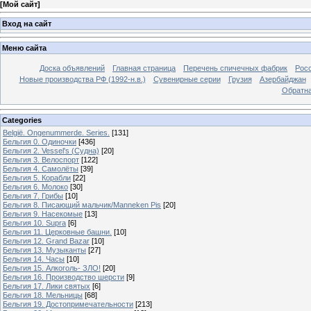
[
Мой сайт
]
Вход на сайт
Меню сайта
Доска объявлений
Главная страница
Перечень спичечных фабрик
Росс
Новые производства РФ (1992-н.в.)
Сувенирные серии
Грузия
Азербайджан
Обратна
Categories
België. Ongenummerde. Series.
[131]
Бельгия 0. Одиночки
[436]
Бельгия 2. Vessel's (Судна)
[20]
Бельгия 3. Велоспорт
[122]
Бельгия 4. Самолёты
[39]
Бельгия 5. Корабли
[22]
Бельгия 6. Молоко
[30]
Бельгия 7. Грибы
[10]
Бельгия 8. Писающий мальчик/Manneken Pis
[20]
Бельгия 9. Насекомые
[13]
Бельгия 10. Supra
[6]
Бельгия 11. Церковные башни.
[10]
Бельгия 12. Grand Bazar
[10]
Бельгия 13. Музыканты
[27]
Бельгия 14. Часы
[10]
Бельгия 15. Алкоголь- ЗЛО!
[20]
Бельгия 16. Производство шерсти
[9]
Бельгия 17. Лики святых
[6]
Бельгия 18. Мельницы
[68]
Бельгия 19. Достопримечательности
[213]