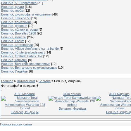
Бельгия, 5 Europafesten
[21]
Бельгия, флаги
[118]
Бельгия, гербы
[12]
Бельгия, философы и мыслители
[48]
Бельгия, Telexpo 58
[10]
Бельгия, памятники
[24]
Бельгия, деревья
[10]
Бельгия, яблоки и груши
[9]
Бельгия, Bruxelles 1958
[90]
Бельгия, монеты
[282]
Бельгия, Forum
[12]
Бельгия, автомобили
[20]
Бельгия, Village d'enfants s.o.s. a bande
[6]
Бельгия, 45 ste ijzerbedevaart
[14]
Бельгия, Opthiek Habex Jos
[12]
Бельгия, каркоры
[8]
Бельгия, Бельгийские авиалинии
[12]
Бельгия, Британские млекопитающие
[10]
Бельгия, Индейцы
[6]
Главная
»
Фотоальбом
»
Бельгия
»
Бельгия, Индейцы
Фотографий в разделе
:
6
3139 Manaure
3140 Yoraco
3141 Naiguata
Бельгия, Индейцы
Бельгия, Индейцы
Бельгия, Индей
Полная версия сайта