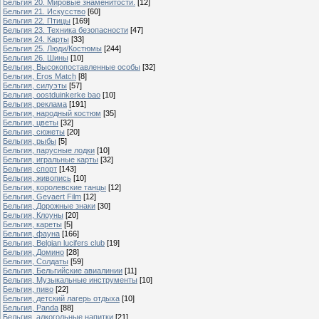
Бельгия 20. Мировые знаменитости.
[12]
Бельгия 21. Искусство
[60]
Бельгия 22. Птицы
[169]
Бельгия 23. Техника безопасности
[47]
Бельгия 24. Карты
[33]
Бельгия 25. Люди/Костюмы
[244]
Бельгия 26. Шины
[10]
Бельгия, Высокопоставленные особы
[32]
Бельгия, Eros Match
[8]
Бельгия, силуэты
[57]
Бельгия, oostduinkerke bao
[10]
Бельгия, реклама
[191]
Бельгия, народный костюм
[35]
Бельгия, цветы
[32]
Бельгия, сюжеты
[20]
Бельгия, рыбы
[5]
Бельгия, парусные лодки
[10]
Бельгия, игральные карты
[32]
Бельгия, спорт
[143]
Бельгия, живопись
[10]
Бельгия, королевские танцы
[12]
Бельгия, Gevaert Film
[12]
Бельгия, Дорожные знаки
[30]
Бельгия, Клоуны
[20]
Бельгия, кареты
[5]
Бельгия, фауна
[166]
Бельгия, Belgian lucifers club
[19]
Бельгия, Домино
[28]
Бельгия, Солдаты
[59]
Бельгия, Бельгийские авиалинии
[11]
Бельгия, Музыкальные инструменты
[10]
Бельгия, пиво
[22]
Бельгия, детский лагерь отдыха
[10]
Бельгия, Panda
[88]
Бельгия, алкогольные напитки
[21]