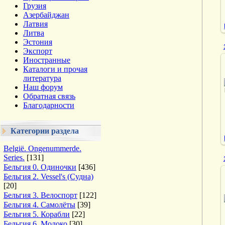
Грузия
Азербайджан
Латвия
Литва
Эстония
Экспорт
Иностранные
Каталоги и прочая
литература
Наш форум
Обратная связь
Благодарности
Категории раздела
België. Ongenummerde.
Series.
[131]
Бельгия 0. Одиночки
[436]
Бельгия 2. Vessel's (Судна)
[20]
Бельгия 3. Велоспорт
[122]
Бельгия 4. Самолёты
[39]
Бельгия 5. Корабли
[22]
Бельгия 6. Молоко
[30]