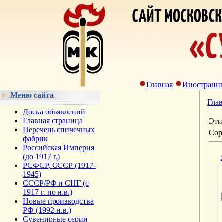
Главная
Иностранн
Меню сайта
Гла
Доска объявлений
Главная страница
Эти
Перечень спичечных
Сор
фабрик
Российская Империя
(до 1917 г.)
РСФСР, СССР (1917-
1945)
СССР/РФ и СНГ (с
1917 г. по н.в.)
Новые производства
РФ (1992-н.в.)
Сувенирные серии