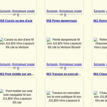
DrAibolit
DrAibolit
Бельгия, Дорожные знаки
Бельгия, Дорожные знаки
Бельгия,
0
0
958 Cassis ou dos d'ane
958 Pente dangereuse
18.07.2022
18.07.2022
18
Cassis ou dos d'ane M son
Pente dangereuse M son
Retrec
JULIEN Vins-Liqueurs
JULIEN Vins-Liqueurs
chausse
69.r.de la Verdure
69.r.de la Verdure
Vins-Liq
Bruxelles Tel: 12.13.05
Bruxelles Tel: 12.13.05
Verdure
Safety match
Safety match
12.13.
DrAibolit
DrAibolit
Бельгия, Дорожные знаки
Бельгия, Дорожные знаки
Бельгия,
0
0
962 Pont mobile sur ume voie navigable
963 Travaux en execution sur la voie publique
964 Chaus
18.07.2022
18.07.2022
18
Travaux en execution sur
Pont mobile sur ume voie
Chausse 
la voie publique M son
navigable M son JULIEN
JULIEN
JULIEN Vins-Liqueurs
Vins-Liqueurs 69.r.de la
69.r.
69.r.de la Verdure
Verdure Bruxelles Tel:
Bruxell
Bruxelles Tel: 12.13.05
12.13.05 Safety match
Sa
Safet...