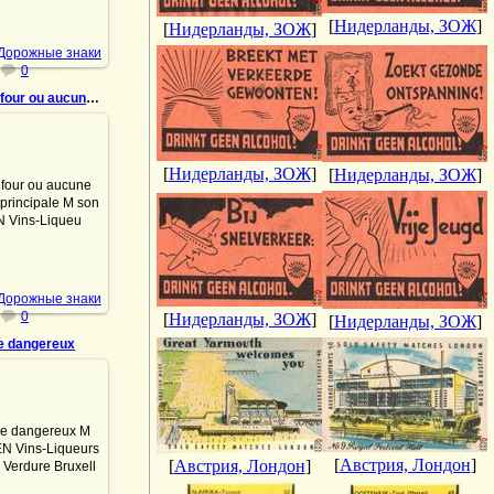
DrAibolit
[
Нидерланды, ЗОЖ
]
[
Нидерланды, ЗОЖ
]
 Дорожные знаки
0
955 Carrefour ou aucune voie n'est principale
.07.2022
r ou aucune voie
[
Нидерланды, ЗОЖ
]
[
Нидерланды, ЗОЖ
]
rincipale M son
 Vins-Liqueurs
de la Verdure
es Tel: 12.13.05
Safet...
DrAibolit
 Дорожные знаки
0
[
Нидерланды, ЗОЖ
]
[
Нидерланды, ЗОЖ
]
e dangereux
.07.2022
dangereux M son
 Vins-Liqueurs
de la Verdure
[
Австрия, Лондон
]
[
Австрия, Лондон
]
es Tel: 12.13.05
fety match