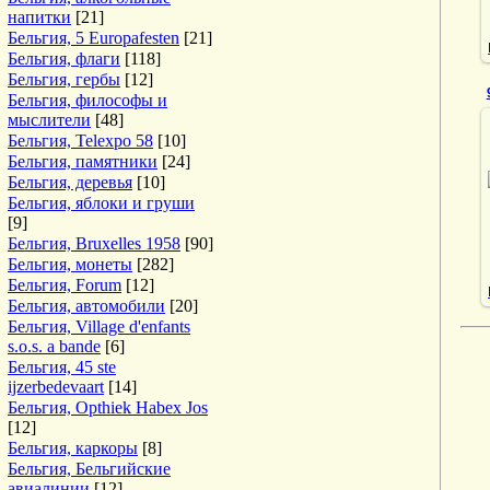
напитки
[21]
Бельгия, 5 Europafesten
[21]
Бельгия, флаги
[118]
Бельгия, гербы
[12]
Бельгия, философы и
мыслители
[48]
Бельгия, Telexpo 58
[10]
Бельгия, памятники
[24]
Бельгия, деревья
[10]
Бельгия, яблоки и груши
[9]
Бельгия, Bruxelles 1958
[90]
Бельгия, монеты
[282]
Бельгия, Forum
[12]
Бельгия, автомобили
[20]
Бельгия, Village d'enfants
s.o.s. a bande
[6]
Бельгия, 45 ste
ijzerbedevaart
[14]
Бельгия, Opthiek Habex Jos
[12]
Бельгия, каркоры
[8]
Бельгия, Бельгийские
авиалинии
[12]