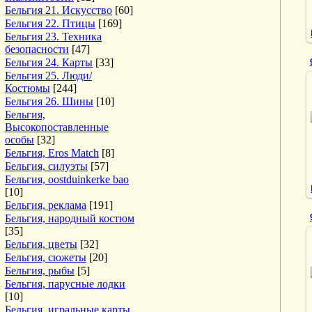
Бельгия 21. Искусство
[60]
Бельгия 22. Птицы
[169]
Бельгия 23. Техника
безопасности
[47]
Бельгия 24. Карты
[33]
Бельгия 25. Люди/
Костюмы
[244]
Бельгия 26. Шины
[10]
Бельгия,
Высокопоставленные
особы
[32]
Бельгия, Eros Match
[8]
Бельгия, силуэты
[57]
Бельгия, oostduinkerke bao
[10]
Бельгия, реклама
[191]
Бельгия, народный костюм
[35]
Бельгия, цветы
[32]
Бельгия, сюжеты
[20]
Бельгия, рыбы
[5]
Бельгия, парусные лодки
[10]
Бельгия, игральные карты