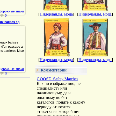
DrAibolit
 Дорожные знаки
[
Нидерланды, мода
]
[
Нидерланды, мода
]
0
967 Poteaux balises approghe d'un passage a niveau
.07.2022
balises approghe
assage a niveau
arrieres M son
 Vins-Liqueurs
de la Verdure
ruxelles...
[
Нидерланды, мода
]
[
Нидерланды, мода
]
DrAibolit
 Дорожные знаки
Комментарии
0
GOOSE. Safety Matches
Как по изображению, не
специалисту или
начинающему, да и
опытному но без
каталогов, понять к какому
периоду относится
этикетка на которой нет