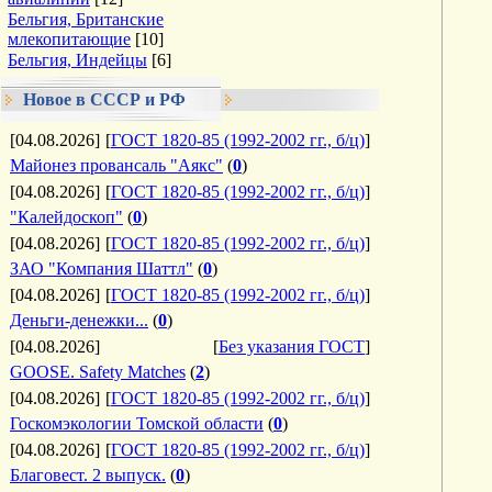
Бельгия, Британские
млекопитающие
[10]
Бельгия, Индейцы
[6]
Новое в СССР и РФ
[04.08.2026]
[
ГОСТ 1820-85 (1992-2002 гг., б/ц)
]
Майонез провансаль "Аякс"
(
0
)
[04.08.2026]
[
ГОСТ 1820-85 (1992-2002 гг., б/ц)
]
"Калейдоскоп"
(
0
)
[04.08.2026]
[
ГОСТ 1820-85 (1992-2002 гг., б/ц)
]
ЗАО "Компания Шаттл"
(
0
)
[04.08.2026]
[
ГОСТ 1820-85 (1992-2002 гг., б/ц)
]
Деньги-денежки...
(
0
)
[04.08.2026]
[
Без указания ГОСТ
]
GOOSE. Safety Matches
(
2
)
[04.08.2026]
[
ГОСТ 1820-85 (1992-2002 гг., б/ц)
]
Госкомэкологии Томской области
(
0
)
[04.08.2026]
[
ГОСТ 1820-85 (1992-2002 гг., б/ц)
]
Благовест. 2 выпуск.
(
0
)