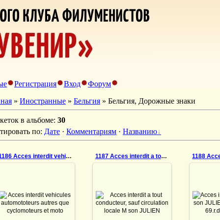
ые
Регистрация
Вход
Форум
вная
»
Иностранные
»
Бельгия
» Бельгия, Дорожные знаки
кеток в альбоме
:
30
тировать по
:
Дате
·
Комментариям
·
Названию
1186 Acces interdit vehicules automototeurs autres
1187 Acces interdit a tout conducteur, sauf circul
09.11.2022
09.11.2022
0
Acces interdit vehicules
Acces interdit a tout
Acces in
automototeurs autres que
conducteur, sauf
son JULI
cyclomoteurs et
circulation locale M son
69.r.
motocyclettes sans side-
JULIEN Vins-Liqueurs
Bruxell
car M son JULIEN Vins-
69.r.de la Verdure
Sa