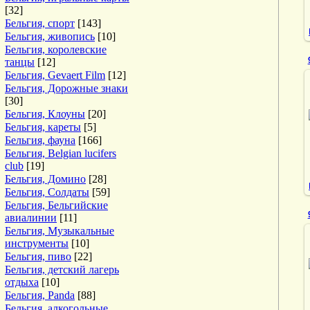
[32]
Бельгия, спорт
[143]
Бельгия, живопись
[10]
Бельгия, королевские
танцы
[12]
Бельгия, Gevaert Film
[12]
Бельгия, Дорожные знаки
[30]
Бельгия, Клоуны
[20]
Бельгия, кареты
[5]
Бельгия, фауна
[166]
Бельгия, Belgian lucifers
club
[19]
Бельгия, Домино
[28]
Бельгия, Солдаты
[59]
Бельгия, Бельгийские
авиалинии
[11]
Бельгия, Музыкальные
инструменты
[10]
Бельгия, пиво
[22]
Бельгия, детский лагерь
отдыха
[10]
Бельгия, Panda
[88]
Бельгия, алкогольные