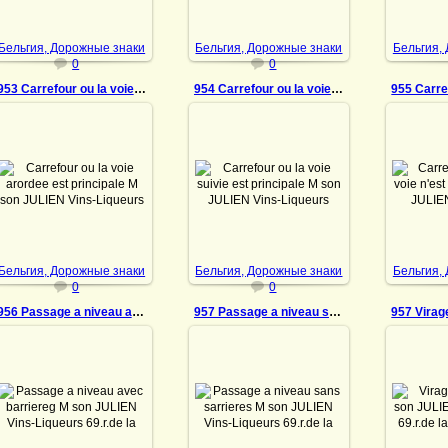
DrAibolit
DrAibolit
Бельгия, Дорожные знаки
Бельгия, Дорожные знаки
Бельгия,
0
0
953 Carrefour ou la voie arordee est principale
954 Carrefour ou la voie suivie est principale
18.07.2022
18.07.2022
18
Carrefour ou la voie
Carrefour ou la voie suivie
Carrefou
arordee est principale M
est principale M son
n'est p
son JULIEN Vins-Liqueurs
JULIEN Vins-Liqueurs
JULIEN
69.r.de la Verdure
69.r.de la Verdure
69.r.
Bruxelles Tel: 12.13.05
Bruxelles Tel: 12.13.05
Bruxell
Saf...
Safe...
DrAibolit
DrAibolit
Бельгия, Дорожные знаки
Бельгия, Дорожные знаки
Бельгия,
0
0
956 Passage a niveau avec barriereg
957 Passage a niveau sans sarrieres
957 Virag
18.07.2022
18.07.2022
18
Passage a niveau avec
Passage a niveau sans
Virage 
barriereg M son JULIEN
sarrieres M son JULIEN
JULIEN
Vins-Liqueurs 69.r.de la
Vins-Liqueurs 69.r.de la
69.r.
Verdure Bruxelles Tel:
Verdure Bruxelles Tel:
Bruxell
12.13.05 Safety match
12.13.05 Safety match
Sa