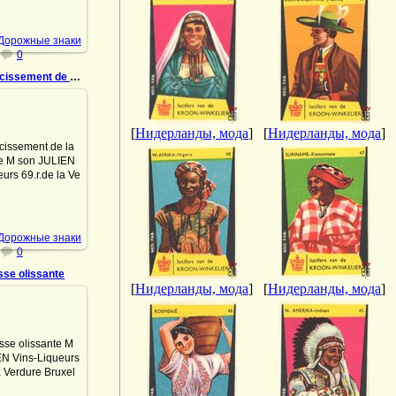
DrAibolit
 Дорожные знаки
0
961 Retrecissement de la chaussee
.07.2022
[
Нидерланды, мода
]
[
Нидерланды, мода
]
issement de la
e M son JULIEN
ueurs 69.r.de la
 Bruxelles Tel:
05 Safety match
DrAibolit
 Дорожные знаки
0
se olissante
[
Нидерланды, мода
]
[
Нидерланды, мода
]
.07.2022
olissante M son
 Vins-Liqueurs
de la Verdure
es Tel: 12.13.05
fety match