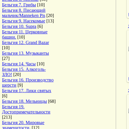
Бельгия 7. Грибы
[10]
Бельгия 8. Писающий
мальчик/Manneken Pis
[20]
Бельгия 9. Насекомые
[13]
Бельгия 10. Supra
[6]
Бельгия 11. Церковные
башни.
[10]
Бельгия 12. Grand Bazar
[10]
Бельгия 13. Музыканты
[27]
Бельгия 14. Часы
[10]
Бельгия 15. Алкоголь-
ЗЛО!
[20]
Бельгия 16. Производство
шерсти
[9]
Бельгия 17. Лики святых
[6]
Бельгия 18. Мельницы
[68]
Бельгия 19.
Достопримечательности
[213]
Бельгия 20. Мировые
знаменитости.
[12]