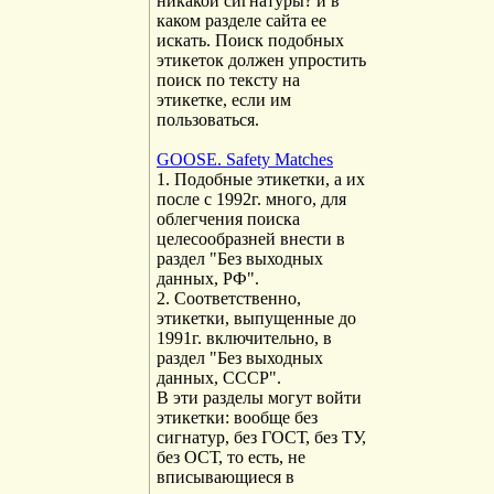
никакой сигнатуры? и в
каком разделе сайта ее
искать. Поиск подобных
этикеток должен упростить
поиск по тексту на
этикетке, если им
пользоваться.
GOOSE. Safety Matches
1. Подобные этикетки, а их
после с 1992г. много, для
облегчения поиска
целесообразней внести в
раздел "Без выходных
данных, РФ".
2. Соответственно,
этикетки, выпущенные до
1991г. включительно, в
раздел "Без выходных
данных, СССР".
В эти разделы могут войти
этикетки: вообще без
сигнатур, без ГОСТ, без ТУ,
без ОСТ, то есть, не
вписывающиеся в