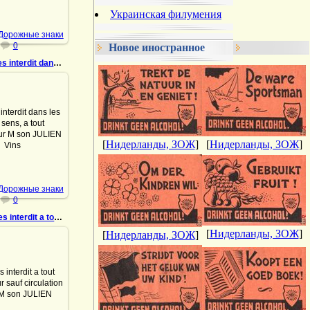
DrAibolit
Украинская филумения
 Дорожные знаки
0
Новое иностранное
1197 Acces interdit dans les deux sens, a tout
9.11.2022
nterdit dans les
 sens, a tout
ur M son JULIEN
ueurs 69.r.de la
[
Нидерланды, ЗОЖ
]
[
Нидерланды, ЗОЖ
]
 Bruxelles Tel:
12....
DrAibolit
 Дорожные знаки
0
1200 Acces interdit a tout conducteur sauf circula
[
Нидерланды, ЗОЖ
]
[
Нидерланды, ЗОЖ
]
9.11.2022
interdit a tout
r sauf circulation
 son JULIEN Vins-
69.r.de la Verdure
elles Tel:...