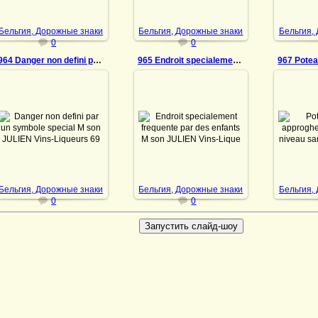
DrAibolit
DrAibolit
Бельгия, Дорожные знаки
Бельгия, Дорожные знаки
Бельгия,
0
0
964 Danger non defini par un symbole special
965 Endroit specialement frequente par des enfants
18.07.2022
18
18.07.2022
Danger non defini par un
Poteaux 
Endroit specialement
symbole special M son
d'un p
frequente par des enfants
JULIEN Vins-Liqueurs
sans b
M son JULIEN Vins-
69.r.de la Verdure
JULIEN
Liqueurs 69.r.de la Verdure
Bruxelles Tel: 12.13.05
69.r.
Bruxelles Tel: 12.13.05 ...
Safety...
B
DrAibolit
DrAibolit
Бельгия, Дорожные знаки
Бельгия, Дорожные знаки
Бельгия,
0
0