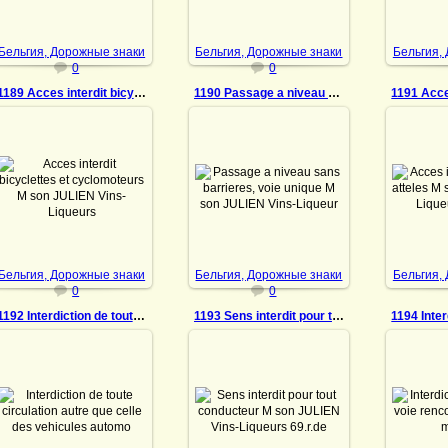
Lique...
Bruxelles Tel...
DrAibolit
DrAibolit
Бельгия, Дорожные знаки
Бельгия, Дорожные знаки
Бельгия,
0
0
1189 Acces interdit bicyclettes et cyclomoteurs
1190 Passage a niveau sans barrieres, voie unique
09.11.2022
09.11.2022
0
Acces interdit bicyclettes
Passage a niveau sans
Acces in
et cyclomoteurs M son
barrieres, voie unique M
attele
JULIEN Vins-Liqueurs
son JULIEN Vins-Liqueurs
Vins-Liq
69.r.de la Verdure
69.r.de la Verdure
Verdure
Bruxelles Tel: 12.13.05
Bruxelles Tel: 12.13.05
12.13.
Safe...
Sa...
DrAibolit
DrAibolit
Бельгия, Дорожные знаки
Бельгия, Дорожные знаки
Бельгия,
0
0
1192 Interdiction de toute circulation autre que
1193 Sens interdit pour tout conducteur
09.11.2022
09.11.2022
0
Interdiction de toute
Sens interdit pour tout
Interdic
circulation autre que celle
conducteur M son JULIEN
voie renc
des vehicules automoteurs
Vins-Liqueurs 69.r.de la
marque
avec roues a bandages
Verdure Bruxelles Tel:
JULIEN
pneumetiques et int...
12.13.05 Safety match
69.r.de 