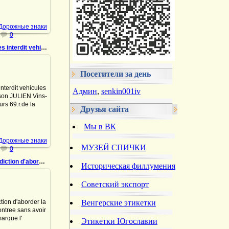
DrAibolit
 Дорожные знаки
0
1191 Acces interdit vehicules atteles
9.11.2022
Посетители за день
terdit vehicules
s M son JULIEN
Админ
,
senkin001iv
ueurs 69.r.de la
 Bruxelles Tel:
Друзья сайта
05 Safety match
DrAibolit
Мы в ВК
 Дорожные знаки
МУЗЕЙ СПИЧКИ
0
1194 Interdiction d'aborder la voie rencontree
Историческая филлумения
Советский экспорт
9.11.2022
tion d'aborder la
Венгерские этикетки
ontree sans avoir
 l'arret M son
 Vins-Liqueurs
Этикетки Югославии
la Verdure Bru...