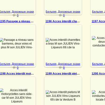
DrAibolit
DrAibolit
Бельгия, Дорожные знаки
Бельгия, Дорожные знаки
Бельгия,
0
0
1195 Passage a niveau sans barrieres, deux voies
1196 Acces interdit charrettes a bras
0
09.11.2022
09.11.2022
Acces i
Passage a niveau sans
Acces interdit charrettes a
deux
barrieres, deux voies et
bras M son JULIEN Vins-
conducte
plus M son JULIEN Vins-
Liqueurs 69.r.de la Verdure
Vins-Liq
Liqueurs 69.r.de la Verdure
Bruxelles Tel: 12.13.05
Verdure
Bruxelles Tel: 12.1...
Safety match
DrAibolit
DrAibolit
Бельгия, Дорожные знаки
Бельгия, Дорожные знаки
Бельгия,
0
0
1198 Acces interdit motocyclettes sans side-car
1199 Acces interdit pietons
09.11.2022
09.11.2022
0
Acces interdit
Acces interdit pietons M
Acces 
motocyclettes sans side-
son JULIEN Vins-Liqueurs
conducteu
car M son JULIEN Vins-
69.r.de la Verdure
locale M
Liqueurs 69.r.de la Verdure
Bruxelles Tel: 12.13.05
Liqueurs 
Bruxelles Tel: 12.13.05
Safety match
Brux
Safe...