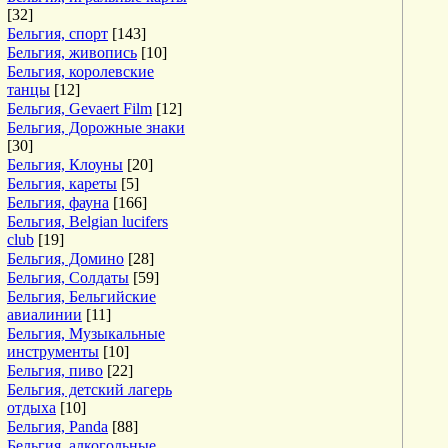
[32]
Бельгия, спорт
[143]
Бельгия, живопись
[10]
Бельгия, королевские
танцы
[12]
Бельгия, Gevaert Film
[12]
Бельгия, Дорожные знаки
[30]
Бельгия, Клоуны
[20]
Бельгия, кареты
[5]
Бельгия, фауна
[166]
Бельгия, Belgian lucifers
club
[19]
Бельгия, Домино
[28]
Бельгия, Солдаты
[59]
Бельгия, Бельгийские
авиалинии
[11]
Бельгия, Музыкальные
инструменты
[10]
Бельгия, пиво
[22]
Бельгия, детский лагерь
отдыха
[10]
Бельгия, Panda
[88]
Бельгия, алкогольные