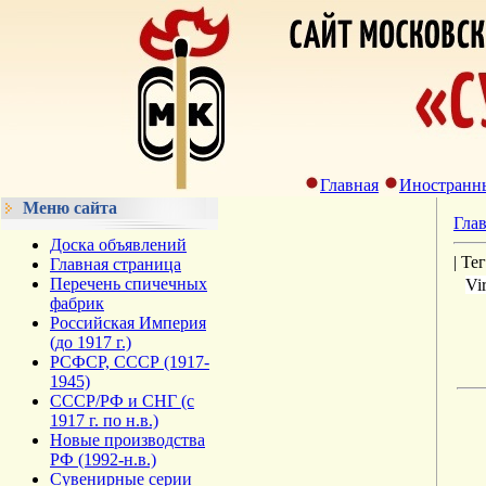
Главная
Иностранн
Меню сайта
Гла
Доска объявлений
| Те
Главная страница
Перечень спичечных
Vi
фабрик
Российская Империя
(до 1917 г.)
РСФСР, СССР (1917-
1945)
СССР/РФ и СНГ (с
1917 г. по н.в.)
Новые производства
РФ (1992-н.в.)
Сувенирные серии