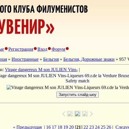
ые
Регистрация
Вход
Форум
вная
»
Иностранные
»
Бельгия
»
Бельгия, Дорожные знаки
» 957 V
ги:
Virage dangereux M son JULIEN Vins-
|
rage dangereux M son JULIEN Vins-Liqueurs 69.r.de la Verdure Bruxel
Safety match
« Предыдущая
|
16
17
18
19
20
[
21
]
22
23
24
25
26
|
Следу