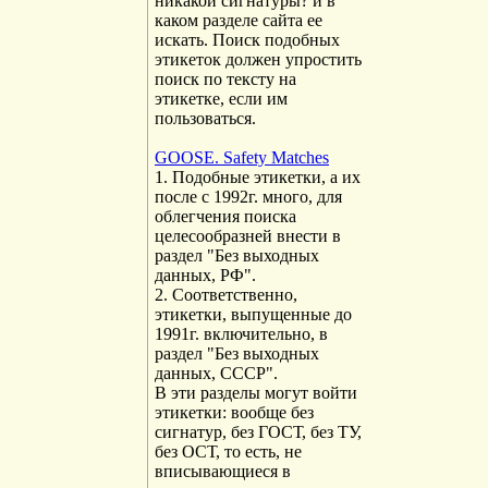
никакой сигнатуры? и в
каком разделе сайта ее
искать. Поиск подобных
этикеток должен упростить
поиск по тексту на
этикетке, если им
пользоваться.
GOOSE. Safety Matches
1. Подобные этикетки, а их
после с 1992г. много, для
облегчения поиска
целесообразней внести в
раздел "Без выходных
данных, РФ".
2. Соответственно,
этикетки, выпущенные до
1991г. включительно, в
раздел "Без выходных
данных, СССР".
В эти разделы могут войти
этикетки: вообще без
сигнатур, без ГОСТ, без ТУ,
без ОСТ, то есть, не
вписывающиеся в