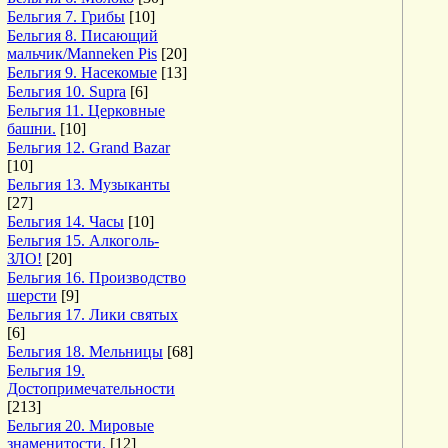
Бельгия 7. Грибы
[10]
Бельгия 8. Писающий
мальчик/Manneken Pis
[20]
Бельгия 9. Насекомые
[13]
Бельгия 10. Supra
[6]
Бельгия 11. Церковные
башни.
[10]
Бельгия 12. Grand Bazar
[10]
Бельгия 13. Музыканты
[27]
Бельгия 14. Часы
[10]
Бельгия 15. Алкоголь-
ЗЛО!
[20]
Бельгия 16. Производство
шерсти
[9]
Бельгия 17. Лики святых
[6]
Бельгия 18. Мельницы
[68]
Бельгия 19.
Достопримечательности
[213]
Бельгия 20. Мировые
знаменитости.
[12]