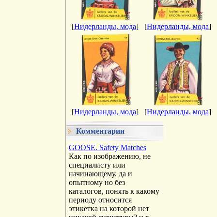
[
Нидерланды, мода
]
[
Нидерланды, мода
]
[
Нидерланды, мода
]
[
Нидерланды, мода
]
Комментарии
GOOSE. Safety Matches
Как по изображению, не
специалисту или
начинающему, да и
опытному но без
каталогов, понять к какому
периоду относится
этикетка на которой нет