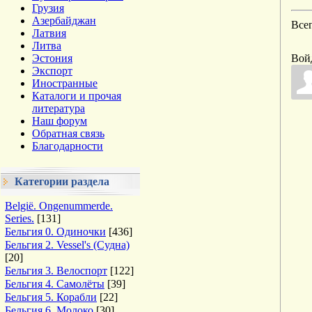
Грузия
Азербайджан
Все
Латвия
Литва
Эстония
Вой
Экспорт
Иностранные
Каталоги и прочая
литература
Наш форум
Обратная связь
Благодарности
Категории раздела
België. Ongenummerde.
Series.
[131]
Бельгия 0. Одиночки
[436]
Бельгия 2. Vessel's (Судна)
[20]
Бельгия 3. Велоспорт
[122]
Бельгия 4. Самолёты
[39]
Бельгия 5. Корабли
[22]
Бельгия 6. Молоко
[30]