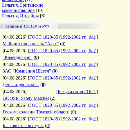
Бельгия, Британские
млекопитающие
[10]
Бельгия, Индейцы
[6]
Новое в СССР и РФ
[04.08.2026]
[
ГОСТ 1820-85 (1992-2002 гг., б/ц)
]
Майонез провансаль "Аякс"
(
0
)
[04.08.2026]
[
ГОСТ 1820-85 (1992-2002 гг., б/ц)
]
"Калейдоскоп"
(
0
)
[04.08.2026]
[
ГОСТ 1820-85 (1992-2002 гг., б/ц)
]
ЗАО "Компания Шаттл"
(
0
)
[04.08.2026]
[
ГОСТ 1820-85 (1992-2002 гг., б/ц)
]
Деньги-денежки...
(
0
)
[04.08.2026]
[
Без указания ГОСТ
]
GOOSE. Safety Matches
(
2
)
[04.08.2026]
[
ГОСТ 1820-85 (1992-2002 гг., б/ц)
]
Госкомэкологии Томской области
(
0
)
[04.08.2026]
[
ГОСТ 1820-85 (1992-2002 гг., б/ц)
]
Благовест. 2 выпуск.
(
0
)