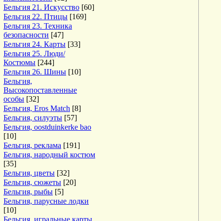
Бельгия 21. Искусство
[60]
Бельгия 22. Птицы
[169]
Бельгия 23. Техника
безопасности
[47]
Бельгия 24. Карты
[33]
Бельгия 25. Люди/
Костюмы
[244]
Бельгия 26. Шины
[10]
Бельгия,
Высокопоставленные
особы
[32]
Бельгия, Eros Match
[8]
Бельгия, силуэты
[57]
Бельгия, oostduinkerke bao
[10]
Бельгия, реклама
[191]
Бельгия, народный костюм
[35]
Бельгия, цветы
[32]
Бельгия, сюжеты
[20]
Бельгия, рыбы
[5]
Бельгия, парусные лодки
[10]
Бельгия, игральные карты