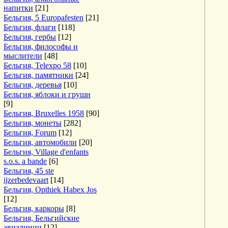
напитки
[21]
Бельгия, 5 Europafesten
[21]
Бельгия, флаги
[118]
Бельгия, гербы
[12]
Бельгия, философы и
мыслители
[48]
Бельгия, Telexpo 58
[10]
Бельгия, памятники
[24]
Бельгия, деревья
[10]
Бельгия, яблоки и груши
[9]
Бельгия, Bruxelles 1958
[90]
Бельгия, монеты
[282]
Бельгия, Forum
[12]
Бельгия, автомобили
[20]
Бельгия, Village d'enfants
s.o.s. a bande
[6]
Бельгия, 45 ste
ijzerbedevaart
[14]
Бельгия, Opthiek Habex Jos
[12]
Бельгия, каркоры
[8]
Бельгия, Бельгийские
авиалинии
[12]