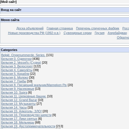
[
Мой сайт
]
Вход на сайт
Меню сайта
Доска объявлений
Главная страница
Перечень спичечных фабрик
Росс
Новые производства РФ (1992-н.в.)
Сувенирные серии
Грузия
Азербайджан
Обратна
Categories
België. Ongenummerde. Series.
[131]
Бельгия 0. Одиночки
[436]
Бельгия 2. Vessel's (Судна)
[20]
Бельгия 3. Велоспорт
[122]
Бельгия 4. Самолёты
[39]
Бельгия 5. Корабли
[22]
Бельгия 6. Молоко
[30]
Бельгия 7. Грибы
[10]
Бельгия 8. Писающий мальчик/Manneken Pis
[20]
Бельгия 9. Насекомые
[13]
Бельгия 10. Supra
[6]
Бельгия 11. Церковные башни.
[10]
Бельгия 12. Grand Bazar
[10]
Бельгия 13. Музыканты
[27]
Бельгия 14. Часы
[10]
Бельгия 15. Алкоголь- ЗЛО!
[20]
Бельгия 16. Производство шерсти
[9]
Бельгия 17. Лики святых
[6]
Бельгия 18. Мельницы
[68]
Бельгия 19. Достопримечательности
[213]