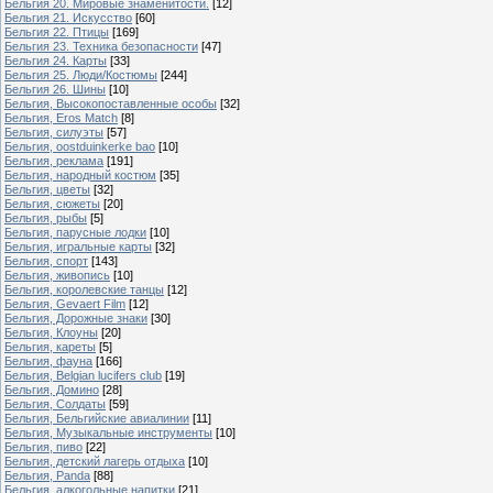
Бельгия 20. Мировые знаменитости.
[12]
Бельгия 21. Искусство
[60]
Бельгия 22. Птицы
[169]
Бельгия 23. Техника безопасности
[47]
Бельгия 24. Карты
[33]
Бельгия 25. Люди/Костюмы
[244]
Бельгия 26. Шины
[10]
Бельгия, Высокопоставленные особы
[32]
Бельгия, Eros Match
[8]
Бельгия, силуэты
[57]
Бельгия, oostduinkerke bao
[10]
Бельгия, реклама
[191]
Бельгия, народный костюм
[35]
Бельгия, цветы
[32]
Бельгия, сюжеты
[20]
Бельгия, рыбы
[5]
Бельгия, парусные лодки
[10]
Бельгия, игральные карты
[32]
Бельгия, спорт
[143]
Бельгия, живопись
[10]
Бельгия, королевские танцы
[12]
Бельгия, Gevaert Film
[12]
Бельгия, Дорожные знаки
[30]
Бельгия, Клоуны
[20]
Бельгия, кареты
[5]
Бельгия, фауна
[166]
Бельгия, Belgian lucifers club
[19]
Бельгия, Домино
[28]
Бельгия, Солдаты
[59]
Бельгия, Бельгийские авиалинии
[11]
Бельгия, Музыкальные инструменты
[10]
Бельгия, пиво
[22]
Бельгия, детский лагерь отдыха
[10]
Бельгия, Panda
[88]
Бельгия, алкогольные напитки
[21]