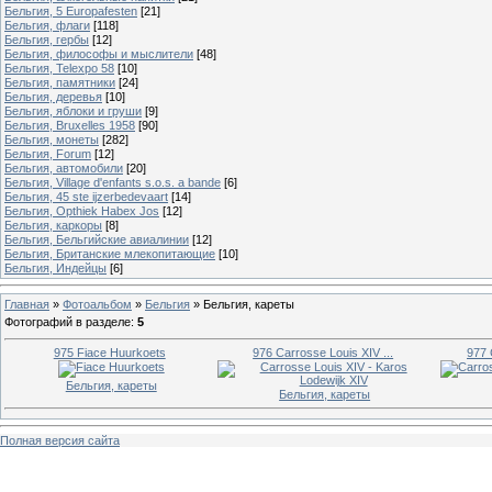
Бельгия, 5 Europafesten
[21]
Бельгия, флаги
[118]
Бельгия, гербы
[12]
Бельгия, философы и мыслители
[48]
Бельгия, Telexpo 58
[10]
Бельгия, памятники
[24]
Бельгия, деревья
[10]
Бельгия, яблоки и груши
[9]
Бельгия, Bruxelles 1958
[90]
Бельгия, монеты
[282]
Бельгия, Forum
[12]
Бельгия, автомобили
[20]
Бельгия, Village d'enfants s.o.s. a bande
[6]
Бельгия, 45 ste ijzerbedevaart
[14]
Бельгия, Opthiek Habex Jos
[12]
Бельгия, каркоры
[8]
Бельгия, Бельгийские авиалинии
[12]
Бельгия, Британские млекопитающие
[10]
Бельгия, Индейцы
[6]
Главная
»
Фотоальбом
»
Бельгия
»
Бельгия, кареты
Фотографий в разделе
:
5
975 Fiace Huurkoets
976 Carrosse Louis XIV ...
977 
Бельгия, кареты
Бельгия, кареты
Полная версия сайта