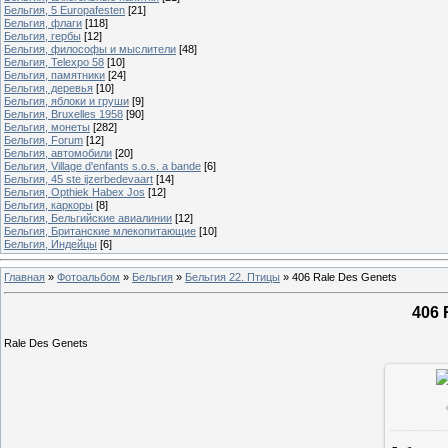
Бельгия, 5 Europafesten
[21]
Бельгия, флаги
[118]
Бельгия, гербы
[12]
Бельгия, философы и мыслители
[48]
Бельгия, Telexpo 58
[10]
Бельгия, памятники
[24]
Бельгия, деревья
[10]
Бельгия, яблоки и груши
[9]
Бельгия, Bruxelles 1958
[90]
Бельгия, монеты
[282]
Бельгия, Forum
[12]
Бельгия, автомобили
[20]
Бельгия, Village d'enfants s.o.s. a bande
[6]
Бельгия, 45 ste ijzerbedevaart
[14]
Бельгия, Opthiek Habex Jos
[12]
Бельгия, каркоры
[8]
Бельгия, Бельгийские авиалинии
[12]
Бельгия, Британские млекопитающие
[10]
Бельгия, Индейцы
[6]
Главная
»
Фотоальбом
»
Бельгия
»
Бельгия 22. Птицы
»
406 Rale Des Genets
406 
Rale Des Genets