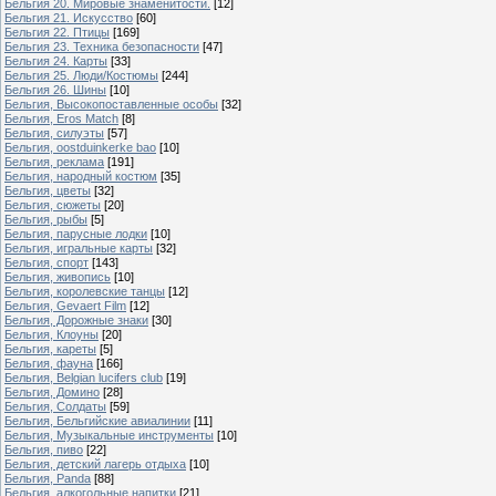
Бельгия 20. Мировые знаменитости.
[12]
Бельгия 21. Искусство
[60]
Бельгия 22. Птицы
[169]
Бельгия 23. Техника безопасности
[47]
Бельгия 24. Карты
[33]
Бельгия 25. Люди/Костюмы
[244]
Бельгия 26. Шины
[10]
Бельгия, Высокопоставленные особы
[32]
Бельгия, Eros Match
[8]
Бельгия, силуэты
[57]
Бельгия, oostduinkerke bao
[10]
Бельгия, реклама
[191]
Бельгия, народный костюм
[35]
Бельгия, цветы
[32]
Бельгия, сюжеты
[20]
Бельгия, рыбы
[5]
Бельгия, парусные лодки
[10]
Бельгия, игральные карты
[32]
Бельгия, спорт
[143]
Бельгия, живопись
[10]
Бельгия, королевские танцы
[12]
Бельгия, Gevaert Film
[12]
Бельгия, Дорожные знаки
[30]
Бельгия, Клоуны
[20]
Бельгия, кареты
[5]
Бельгия, фауна
[166]
Бельгия, Belgian lucifers club
[19]
Бельгия, Домино
[28]
Бельгия, Солдаты
[59]
Бельгия, Бельгийские авиалинии
[11]
Бельгия, Музыкальные инструменты
[10]
Бельгия, пиво
[22]
Бельгия, детский лагерь отдыха
[10]
Бельгия, Panda
[88]
Бельгия, алкогольные напитки
[21]