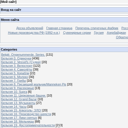
[
Мой сайт
]
Вход на сайт
Меню сайта
Доска объявлений
Главная страница
Перечень спичечных фабрик
Росс
Новые производства РФ (1992-н.в.)
Сувенирные серии
Грузия
Азербайджан
Обратна
Categories
België. Ongenummerde. Series.
[131]
Бельгия 0. Одиночки
[436]
Бельгия 2. Vessel's (Судна)
[20]
Бельгия 3. Велоспорт
[122]
Бельгия 4. Самолёты
[39]
Бельгия 5. Корабли
[22]
Бельгия 6. Молоко
[30]
Бельгия 7. Грибы
[10]
Бельгия 8. Писающий мальчик/Manneken Pis
[20]
Бельгия 9. Насекомые
[13]
Бельгия 10. Supra
[6]
Бельгия 11. Церковные башни.
[10]
Бельгия 12. Grand Bazar
[10]
Бельгия 13. Музыканты
[27]
Бельгия 14. Часы
[10]
Бельгия 15. Алкоголь- ЗЛО!
[20]
Бельгия 16. Производство шерсти
[9]
Бельгия 17. Лики святых
[6]
Бельгия 18. Мельницы
[68]
Бельгия 19. Достопримечательности
[213]