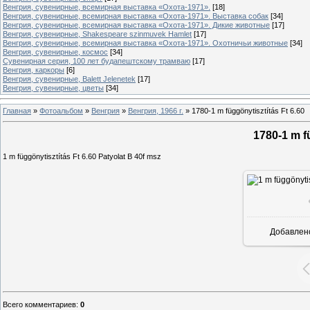
Венгрия, сувенирные, всемирная выставка «Охота-1971».
[18]
Венгрия, сувенирные, всемирная выставка «Охота-1971». Выставка собак
[34]
Венгрия, сувенирные, всемирная выставка «Охота-1971». Дикие животные
[17]
Венгрия, сувенирные, Shakespeare szinmuvek Hamlet
[17]
Венгрия, сувенирные, всемирная выставка «Охота-1971». Охотничьи животные
[34]
Венгрия, сувенирные, космос
[34]
Сувенирная серия, 100 лет будапештскому трамваю
[17]
Венгрия, каркоры
[6]
Венгрия, сувенирные, Balett Jelenetek
[17]
Венгрия, сувенирные, цветы
[34]
Главная
»
Фотоальбом
»
Венгрия
»
Венгрия, 1966 г.
»
1780-1 m függönytisztítás Ft 6.60
1780-1 m f
1 m függönytisztítás Ft 6.60 Patyolat B 40f msz
Добавлен
Всего комментариев
:
0