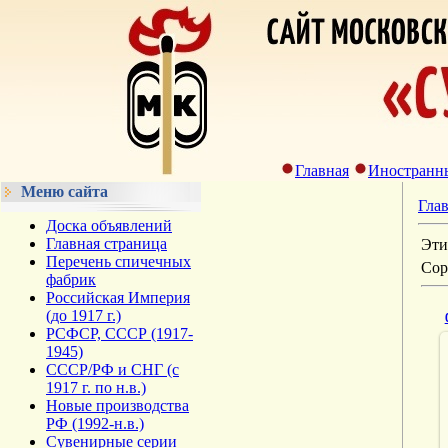
Главная
Иностранн
Меню сайта
Гла
Доска объявлений
Главная страница
Эти
Перечень спичечных
Сор
фабрик
Российская Империя
(до 1917 г.)
РСФСР, СССР (1917-
1945)
СССР/РФ и СНГ (с
1917 г. по н.в.)
Новые производства
РФ (1992-н.в.)
Сувенирные серии