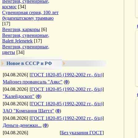
Венгрия, сувенирные,
космос
[34]
Сувенирная серия, 100 лет
будапештскому трамваю
[17]
Венгрия, каркоры
[6]
Венгрия, сувенирные,
Balett Jelenetek
[17]
Венгрия, сувенирные,
цветы
[34]
Новое в СССР и РФ
[04.08.2026]
[
ГОСТ 1820-85 (1992-2002 гг., б/ц)
]
Майонез провансаль "Аякс"
(
0
)
[04.08.2026]
[
ГОСТ 1820-85 (1992-2002 гг., б/ц)
]
"Калейдоскоп"
(
0
)
[04.08.2026]
[
ГОСТ 1820-85 (1992-2002 гг., б/ц)
]
ЗАО "Компания Шаттл"
(
0
)
[04.08.2026]
[
ГОСТ 1820-85 (1992-2002 гг., б/ц)
]
Деньги-денежки...
(
0
)
[04.08.2026]
[
Без указания ГОСТ
]