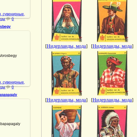
, сувенирные,
ицы
0
osbegy
[
Нидерланды, мода
]
[
Нидерланды, мода
]
.01.2022
orosbegy
DrAibolit
, сувенирные,
ицы
0
apapagaly
[
Нидерланды, мода
]
[
Нидерланды, мода
]
.01.2022
bapapagaly
DrAibolit