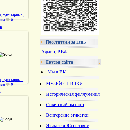
, сувенирные,
ицы
0
ya
Посетители за день
.01.2022
Админ
,
ВВФ
Golya
DrAibolit
Друзья сайта
Мы в ВК
, сувенирные,
МУЗЕЙ СПИЧКИ
ицы
0
a
Историческая филлумения
Советский экспорт
.01.2022
Венгерские этикетки
Golya
Этикетки Югославии
DrAibolit