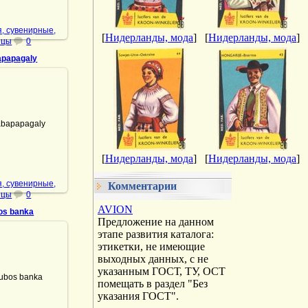
, сувенирные,
[
Нидерланды, мода
]
[
Нидерланды, мода
]
ицы
0
apapagaly
.01.2022
bapapagaly
DrAibolit
[
Нидерланды, мода
]
[
Нидерланды, мода
]
, сувенирные,
Комментарии
ицы
0
AVION
os banka
Предложение на данном
этапе развития каталога:
этикетки, не имеющие
выходных данных, с не
.01.2022
указанным ГОСТ, ТУ, ОСТ
bos banka
помещать в раздел "Без
DrAibolit
указания ГОСТ".