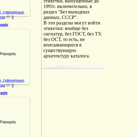
этикетки, выпущенные до
1991г. включительно, в
раздел "Без выходных
, сувенирные,
данных, СССР".
ицы
0
В эти разделы могут войти
agaly
этикетки: вообще без
сигнатур, без ГОСТ, без ТУ,
без ОСТ, то есть, не
вписывающиеся в
.01.2022
существующую
Papagaly
архитектуру каталога.
DrAibolit
, сувенирные,
ицы
0
agaly
.01.2022
Papagaly
DrAibolit