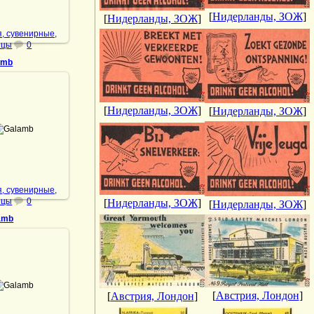
[
Нидерланды, ЗОЖ
]
[
Нидерланды, ЗОЖ
]
, сувенирные,
ицы
0
amb
[
Нидерланды, ЗОЖ
]
[
Нидерланды, ЗОЖ
]
.01.2022
Galamb
DrAibolit
, сувенирные,
ицы
0
[
Нидерланды, ЗОЖ
]
[
Нидерланды, ЗОЖ
]
amb
.08.2024
Galamb
[
Австрия, Лондон
]
[
Австрия, Лондон
]
DrAibolit