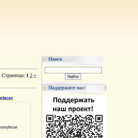
Поиск
Страницы
:
1
2
»
Поддержите нас!
nyfacan
.01.2022
ranyfacan
DrAibolit