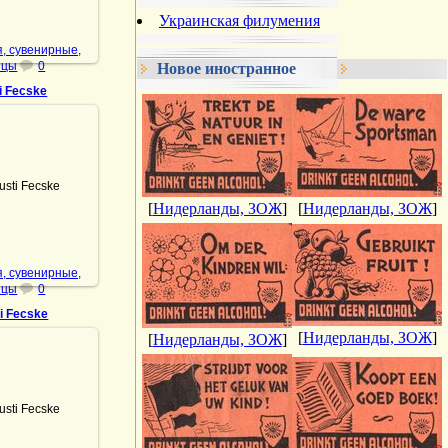
Украинская филумения
, сувенирные,
ицы
0
Новое иностранное
i Fecske
.01.2022
sti Fecske
[
Нидерланды, ЗОЖ
]
[
Нидерланды, ЗОЖ
]
DrAibolit
, сувенирные,
ицы
0
i Fecske
[
Нидерланды, ЗОЖ
]
[
Нидерланды, ЗОЖ
]
.08.2024
sti Fecske
DrAibolit