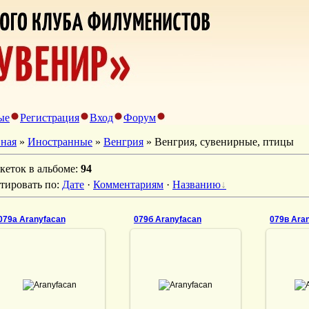
ые
Регистрация
Вход
Форум
вная
»
Иностранные
»
Венгрия
» Венгрия, сувенирные, птицы
кеток в альбоме
:
94
тировать по
:
Дате
·
Комментариям
·
Названию
079а Aranyfacan
079б Aranyfacan
079в Ara
10.01.2022
10.01.2022
10
Aranyfacan
Aranyfacan
A
DrAibolit
DrAibolit