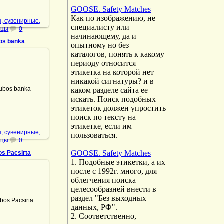
GOOSE. Safety Matches
Как по изображению, не
, сувенирные,
специалисту или
ицы
0
начинающему, да и
os banka
опытному но без
каталогов, понять к какому
периоду относится
этикетка на которой нет
.08.2024
никакой сигнатуры? и в
каком разделе сайта ее
bos banka
искать. Поиск подобных
DrAibolit
этикеток должен упростить
поиск по тексту на
этикетке, если им
, сувенирные,
пользоваться.
ицы
0
GOOSE. Safety Matches
s Pacsirta
1. Подобные этикетки, а их
после с 1992г. много, для
облегчения поиска
целесообразней внести в
.01.2022
раздел "Без выходных
os Pacsirta
данных, РФ".
DrAibolit
2. Соответственно,