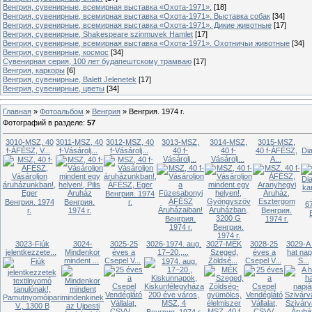
Венгрия, сувенирные, всемирная выставка «Охота-1971».
[18]
Венгрия, сувенирные, всемирная выставка «Охота-1971». Выставка собак
[34]
Венгрия, сувенирные, всемирная выставка «Охота-1971». Дикие животные
[17]
Венгрия, сувенирные, Shakespeare szinmuvek Hamlet
[17]
Венгрия, сувенирные, всемирная выставка «Охота-1971». Охотничьи животные
[34]
Венгрия, сувенирные, космос
[34]
Сувенирная серия, 100 лет будапештскому трамваю
[17]
Венгрия, каркоры
[6]
Венгрия, сувенирные, Balett Jelenetek
[17]
Венгрия, сувенирные, цветы
[34]
Главная
»
Фотоальбом
»
Венгрия
»
Венгрия. 1974 г.
Фотографий в разделе
:
57
3010-MSZ, 40
3011-MSZ, 40
3012-MSZ, 40
3013-MSZ,
3014-MSZ,
3015-MSZ,
f-ÁFÉSZ, V...
f-Vásárolj...
f-Vásárolj...
40 f-
40 f-
40 f-ÁFÉSZ,
Di
Vásárolj...
Vásárolj...
A...
Венгрия. 1974
Венгрия. 1974
Венгрия.
г.
г.
1974 г.
Венгрия.
Венгрия.
1974 г.
1974 г.
Венгрия.
1974 г.
3023-Fiúk
3024-
3025-25
3026-1974. aug.
3027-MÉK
3028-25
3029-A 
jelentkezzete...
Mindenkor
éves a
17–20.,...
Szeged,
éves a
hat nap
mindent ...
Csepel V...
Zöldsé...
Csepel V...
S...