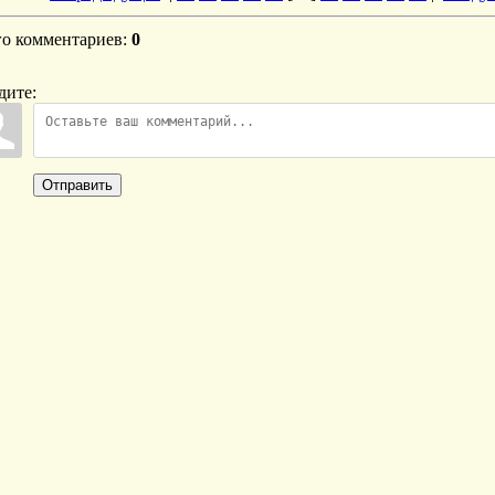
го комментариев
:
0
дите:
Отправить