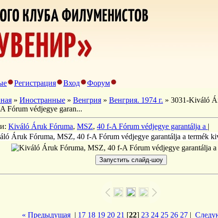
ые
Регистрация
Вход
Форум
вная
»
Иностранные
»
Венгрия
»
Венгрия. 1974 г.
» 3031-Kiváló Á
-A Fórum védjegye garan...
ги:
Kiváló Áruk Fóruma
,
MSZ
,
40 f-A Fórum védjegye garantálja a
|
áló Áruk Fóruma, MSZ, 40 f-A Fórum védjegye garantálja a termék kiv
« Предыдущая
|
17
18
19
20
21
[
22
]
23
24
25
26
27
|
Следу