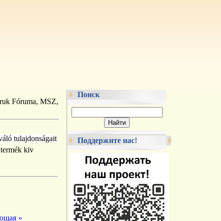
Поиск
ruk Fóruma, MSZ,
áló tulajdonságait
Поддержите нас!
ющая »