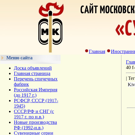
Главная
Иностранн
Меню сайта
Гла
40 f
Доска объявлений
Главная страница
| Те
Перечень спичечных
фабрик
Kiv
Российская Империя
(до 1917 г.)
РСФСР, СССР (1917-
1945)
СССР/РФ и СНГ (с
1917 г. по н.в.)
Новые производства
РФ (1992-н.в.)
Сувенирные серии