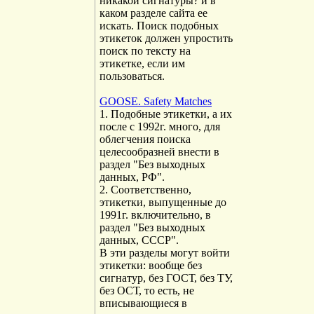
никакой сигнатуры? и в
каком разделе сайта ее
искать. Поиск подобных
этикеток должен упростить
поиск по тексту на
этикетке, если им
пользоваться.
GOOSE. Safety Matches
1. Подобные этикетки, а их
после с 1992г. много, для
облегчения поиска
целесообразней внести в
раздел "Без выходных
данных, РФ".
2. Соответственно,
этикетки, выпущенные до
1991г. включительно, в
раздел "Без выходных
данных, СССР".
В эти разделы могут войти
этикетки: вообще без
сигнатур, без ГОСТ, без ТУ,
без ОСТ, то есть, не
вписывающиеся в