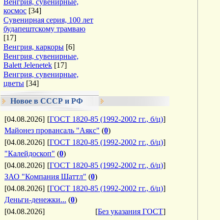
Венгрия, сувенирные,
космос
[34]
Сувенирная серия, 100 лет
будапештскому трамваю
[17]
Венгрия, каркоры
[6]
Венгрия, сувенирные,
Balett Jelenetek
[17]
Венгрия, сувенирные,
цветы
[34]
Новое в СССР и РФ
[04.08.2026]
[
ГОСТ 1820-85 (1992-2002 гг., б/ц)
]
Майонез провансаль "Аякс"
(
0
)
[04.08.2026]
[
ГОСТ 1820-85 (1992-2002 гг., б/ц)
]
"Калейдоскоп"
(
0
)
[04.08.2026]
[
ГОСТ 1820-85 (1992-2002 гг., б/ц)
]
ЗАО "Компания Шаттл"
(
0
)
[04.08.2026]
[
ГОСТ 1820-85 (1992-2002 гг., б/ц)
]
Деньги-денежки...
(
0
)
[04.08.2026]
[
Без указания ГОСТ
]