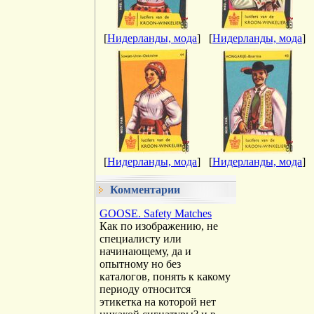
[
Нидерланды, мода
]
[
Нидерланды, мода
]
[
Нидерланды, мода
]
[
Нидерланды, мода
]
Комментарии
GOOSE. Safety Matches
Как по изображению, не
специалисту или
начинающему, да и
опытному но без
каталогов, понять к какому
периоду относится
этикетка на которой нет