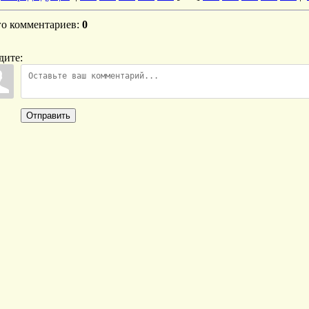
го комментариев
:
0
дите:
Отправить