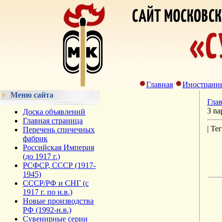
Главная
Иностранн
Меню сайта
Гла
3 nap
Доска объявлений
Главная страница
| Те
Перечень спичечных
фабрик
Российская Империя
(до 1917 г.)
РСФСР, СССР (1917-
1945)
СССР/РФ и СНГ (с
1917 г. по н.в.)
Новые производства
РФ (1992-н.в.)
Сувенирные серии