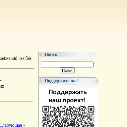
Поиск
ebkendő tisztítás
z
Поддержите нас!
Следующая »