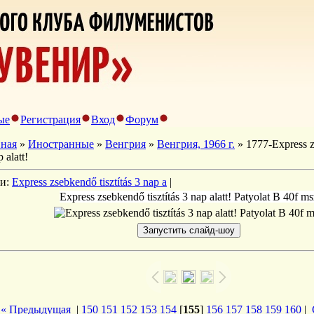
ые
Регистрация
Вход
Форум
вная
»
Иностранные
»
Венгрия
»
Венгрия, 1966 г.
» 1777-Express zs
 alatt!
ги:
Express zsebkendő tisztítás 3 nap a
|
Express zsebkendő tisztítás 3 nap alatt! Patyolat B 40f ms
« Предыдущая
|
150
151
152
153
154
[
155
]
156
157
158
159
160
|