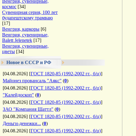
Венгрия, сувенирные,
космос
[34]
Сувенирная серия, 100 лет
будапештскому трамваю
[17]
Венгрия, каркоры
[6]
Венгрия, сувенирные,
Balett Jelenetek
[17]
Венгрия, сувенирные,
цветы
[34]
Новое в СССР и РФ
[04.08.2026]
[
ГОСТ 1820-85 (1992-2002 гг., б/ц)
]
Майонез провансаль "Аякс"
(
0
)
[04.08.2026]
[
ГОСТ 1820-85 (1992-2002 гг., б/ц)
]
"Калейдоскоп"
(
0
)
[04.08.2026]
[
ГОСТ 1820-85 (1992-2002 гг., б/ц)
]
ЗАО "Компания Шаттл"
(
0
)
[04.08.2026]
[
ГОСТ 1820-85 (1992-2002 гг., б/ц)
]
Деньги-денежки...
(
0
)
[04.08.2026]
[
ГОСТ 1820-85 (1992-2002 гг., б/ц)
]