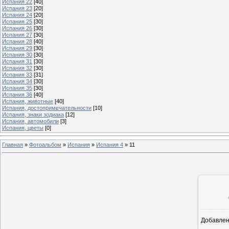
Испания 22
[40]
Испания 23
[20]
Испания 24
[20]
Испания 25
[30]
Испания 26
[30]
Испания 27
[30]
Испания 28
[40]
Испания 29
[30]
Испания 30
[30]
Испания 31
[30]
Испания 32
[30]
Испания 33
[31]
Испания 34
[30]
Испания 35
[30]
Испания 36
[40]
Испания, животные
[40]
Испания, достопримечательности
[10]
Испания, знаки зодиака
[12]
Испания, автомобили
[3]
Испания, цветы
[0]
Главная
»
Фотоальбом
»
Испания
»
Испания 4
»
11
Добавле
9