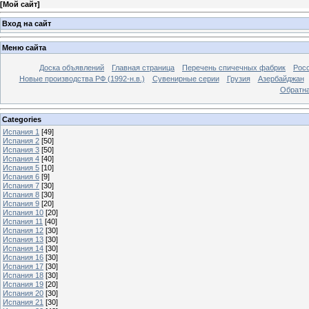
[
Мой сайт
]
Вход на сайт
Меню сайта
Доска объявлений
Главная страница
Перечень спичечных фабрик
Росс
Новые производства РФ (1992-н.в.)
Сувенирные серии
Грузия
Азербайджан
Обратна
Categories
Испания 1
[49]
Испания 2
[50]
Испания 3
[50]
Испания 4
[40]
Испания 5
[10]
Испания 6
[9]
Испания 7
[30]
Испания 8
[30]
Испания 9
[20]
Испания 10
[20]
Испания 11
[40]
Испания 12
[30]
Испания 13
[30]
Испания 14
[30]
Испания 16
[30]
Испания 17
[30]
Испания 18
[30]
Испания 19
[20]
Испания 20
[30]
Испания 21
[30]