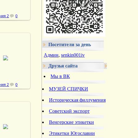
ния 2
0
Посетители за день
.05.2013
Админ
,
senkin001iv
vmland
Друзья сайта
Мы в ВК
ния 2
0
МУЗЕЙ СПИЧКИ
Историческая филлумения
Советский экспорт
Венгерские этикетки
.05.2013
vmland
Этикетки Югославии