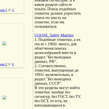
никакой сигнатуры? и в
каком разделе сайта ее
искать. Поиск подобных
ния 2
0
этикеток должен упростить
поиск по тексту на
этикетке, если им
пользоваться.
GOOSE. Safety Matches
1. Подобные этикетки, а их
.05.2013
после с 1992г. много, для
vmland
облегчения поиска
целесообразней внести в
раздел "Без выходных
данных, РФ".
ния 2
0
2. Соответственно,
этикетки, выпущенные до
1991г. включительно, в
раздел "Без выходных
данных, СССР".
В эти разделы могут войти
этикетки: вообще без
.05.2013
сигнатур, без ГОСТ, без ТУ,
без ОСТ, то есть, не
vmland
вписывающиеся в