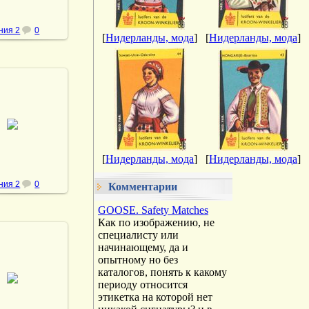
ния 2
0
[
Нидерланды, мода
]
[
Нидерланды, мода
]
.05.2013
vmland
[
Нидерланды, мода
]
[
Нидерланды, мода
]
ния 2
0
Комментарии
GOOSE. Safety Matches
Как по изображению, не
специалисту или
начинающему, да и
опытному но без
.05.2013
каталогов, понять к какому
периоду относится
vmland
этикетка на которой нет