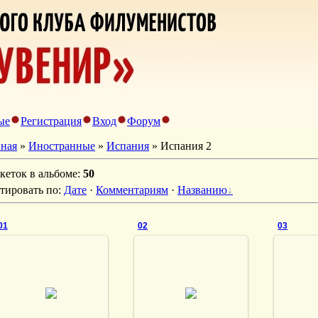
ые
Регистрация
Вход
Форум
вная
»
Иностранные
»
Испания
» Испания 2
кеток в альбоме
:
50
тировать по
:
Дате
·
Комментариям
·
Названию
01
02
03
23.05.2013
23.05.2013
23
vmland
vmland