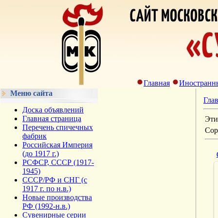
Главная
Иностранн
Меню сайта
Гла
Доска объявлений
Главная страница
Эти
Перечень спичечных
Сор
фабрик
Российская Империя
(до 1917 г.)
РСФСР, СССР (1917-
1945)
СССР/РФ и СНГ (с
1917 г. по н.в.)
Новые производства
РФ (1992-н.в.)
Сувенирные серии