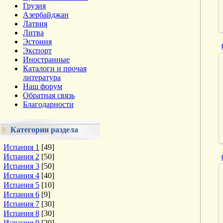
Грузия
Азербайджан
Латвия
Литва
Эстония
Экспорт
Иностранные
Каталоги и прочая
литература
Наш форум
Обратная связь
Благодарности
Категории раздела
Испания 1
[49]
Испания 2
[50]
Испания 3
[50]
Испания 4
[40]
Испания 5
[10]
Испания 6
[9]
Испания 7
[30]
Испания 8
[30]
Испания 9
[20]