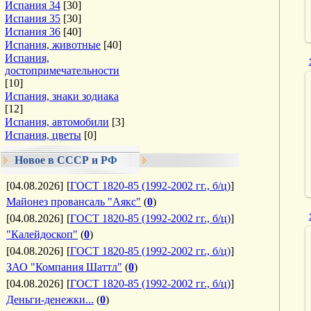
Испания 34
[30]
Испания 35
[30]
Испания 36
[40]
Испания, животные
[40]
Испания,
достопримечательности
[10]
Испания, знаки зодиака
[12]
Испания, автомобили
[3]
Испания, цветы
[0]
Новое в СССР и РФ
[04.08.2026]
[
ГОСТ 1820-85 (1992-2002 гг., б/ц)
]
Майонез провансаль "Аякс"
(
0
)
[04.08.2026]
[
ГОСТ 1820-85 (1992-2002 гг., б/ц)
]
"Калейдоскоп"
(
0
)
[04.08.2026]
[
ГОСТ 1820-85 (1992-2002 гг., б/ц)
]
ЗАО "Компания Шаттл"
(
0
)
[04.08.2026]
[
ГОСТ 1820-85 (1992-2002 гг., б/ц)
]
Деньги-денежки...
(
0
)