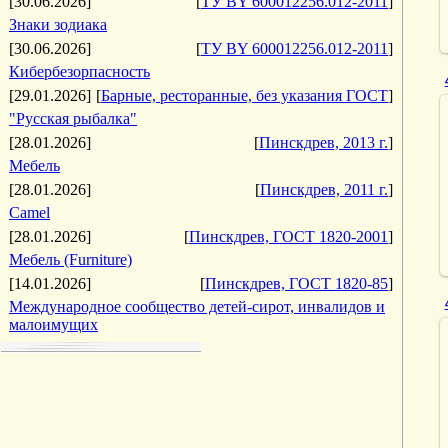
[30.06.2026]
[
ТУ BY 600012256.012-2011
]
Знаки зодиака
[30.06.2026]
[
ТУ BY 600012256.012-2011
]
Кибербезорпасность
[29.01.2026]
[
Барные, ресторанные, без указания ГОСТ
]
"Русская рыбалка"
[28.01.2026]
[
Пинскдрев, 2013 г.
]
Мебель
[28.01.2026]
[
Пинскдрев, 2011 г.
]
Camel
[28.01.2026]
[
Пинскдрев, ГОСТ 1820-2001
]
Мебель (Furniture)
[14.01.2026]
[
Пинскдрев, ГОСТ 1820-85
]
Международное сообщество детей-сирот, инвалидов и
малоимущих