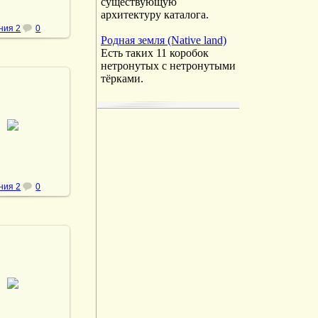
существующую
архитектуру каталога.
ния 2
0
Родная земля (Native land)
Есть таких 11 коробок
нетронутых с нетронутыми
тёрками.
.05.2013
vmland
ния 2
0
.05.2013
vmland