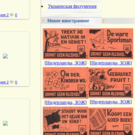
Украинская филумения
ния 2
0
Новое иностранное
.05.2013
vmland
[
Нидерланды, ЗОЖ
]
[
Нидерланды, ЗОЖ
]
ния 2
0
[
Нидерланды, ЗОЖ
]
[
Нидерланды, ЗОЖ
]
.05.2013
vmland