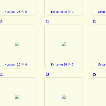
Испания 26
0
Испания 26
0
Испан
10
11
12
03.10.2013
03.10.2013
03
vmland
vmland
Испания 26
0
Испания 26
0
Испан
13
14
15
03.10.2013
03.10.2013
03
vmland
vmland