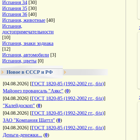
Испания 34
[30]
Испания 35
[30]
Испания 36
[40]
Испания, животные
[40]
Испания,
достопримечательности
[10]
Испания, знаки зодиака
[12]
Испания, автомобили
[3]
Испания, цветы
[0]
Новое в СССР и РФ
[04.08.2026]
[
ГОСТ 1820-85 (1992-2002 гг., б/ц)
]
Майонез провансаль "Аякс"
(
0
)
[04.08.2026]
[
ГОСТ 1820-85 (1992-2002 гг., б/ц)
]
"Калейдоскоп"
(
0
)
[04.08.2026]
[
ГОСТ 1820-85 (1992-2002 гг., б/ц)
]
ЗАО "Компания Шаттл"
(
0
)
[04.08.2026]
[
ГОСТ 1820-85 (1992-2002 гг., б/ц)
]
Деньги-денежки...
(
0
)