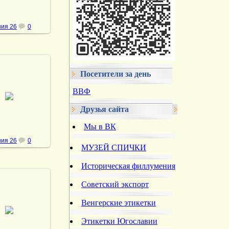
ия 26
0
Посетители за день
.10.2013
ВВФ
vmland
Друзья сайта
Мы в ВК
ия 26
0
МУЗЕЙ СПИЧКИ
Историческая филлумения
Советский экспорт
Венгерские этикетки
.10.2013
vmland
Этикетки Югославии