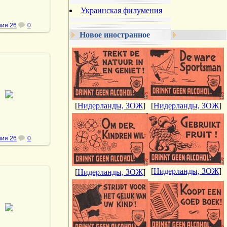
Украинская филумения
ия 26
0
Новое иностранное
.10.2013
vmland
[
Нидерланды, ЗОЖ
]
[
Нидерланды, ЗОЖ
]
ия 26
0
[
Нидерланды, ЗОЖ
]
[
Нидерланды, ЗОЖ
]
.10.2013
vmland