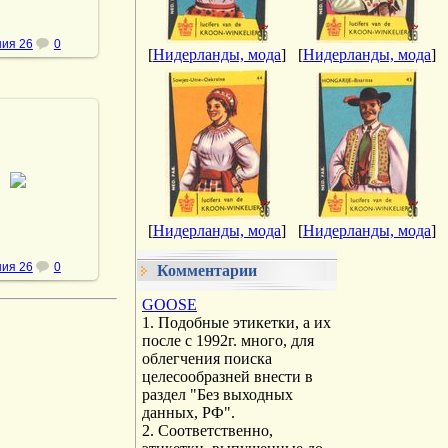
ия 26
0
[
Нидерланды, мода
]
[
Нидерланды, мода
]
.10.2013
vmland
[
Нидерланды, мода
]
[
Нидерланды, мода
]
ия 26
0
Комментарии
GOOSE
1. Подобные этикетки, а их
после с 1992г. много, для
облегчения поиска
целесообразней внести в
раздел "Без выходных
данных, РФ".
2. Соответственно,