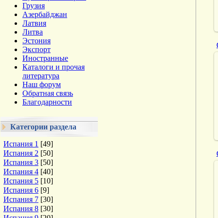
Грузия
Азербайджан
Латвия
Литва
Эстония
Экспорт
Иностранные
Каталоги и прочая
литература
Наш форум
Обратная связь
Благодарности
Категории раздела
Испания 1
[49]
Испания 2
[50]
Испания 3
[50]
Испания 4
[40]
Испания 5
[10]
Испания 6
[9]
Испания 7
[30]
Испания 8
[30]
Испания 9
[20]