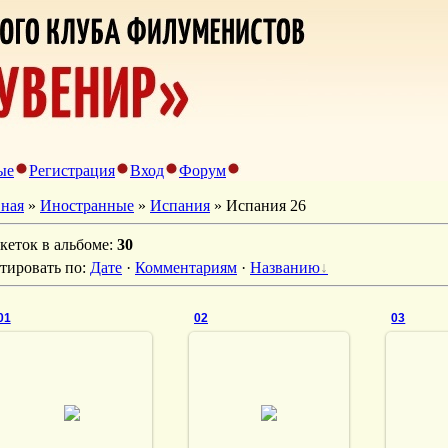
ые
Регистрация
Вход
Форум
вная
»
Иностранные
»
Испания
» Испания 26
кеток в альбоме
:
30
тировать по
:
Дате
·
Комментариям
·
Названию
01
02
03
03.10.2013
03.10.2013
03
vmland
vmland