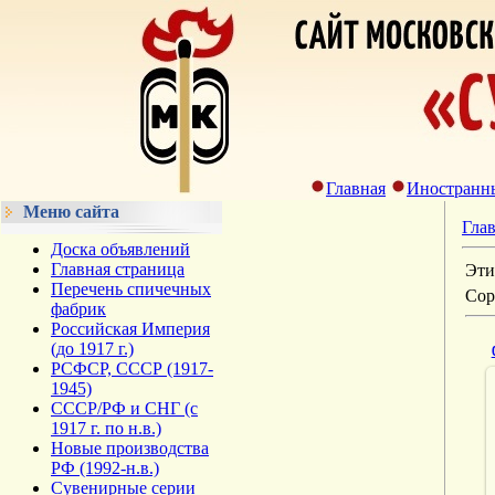
Главная
Иностранн
Меню сайта
Гла
Доска объявлений
Главная страница
Эти
Перечень спичечных
Сор
фабрик
Российская Империя
(до 1917 г.)
РСФСР, СССР (1917-
1945)
СССР/РФ и СНГ (с
1917 г. по н.в.)
Новые производства
РФ (1992-н.в.)
Сувенирные серии