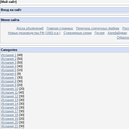
[
Мой сайт
]
Вход на сайт
Меню сайта
Доска объявлений
Главная страница
Перечень спичечных фабрик
Росс
Новые производства РФ (1992-н.в.)
Сувенирные серии
Грузия
Азербайджан
Обратна
Categories
Испания 1
[49]
Испания 2
[50]
Испания 3
[50]
Испания 4
[40]
Испания 5
[10]
Испания 6
[9]
Испания 7
[30]
Испания 8
[30]
Испания 9
[20]
Испания 10
[20]
Испания 11
[40]
Испания 12
[30]
Испания 13
[30]
Испания 14
[30]
Испания 16
[30]
Испания 17
[30]
Испания 18
[30]
Испания 19
[20]
Испания 20
[30]
Испания 21
[30]