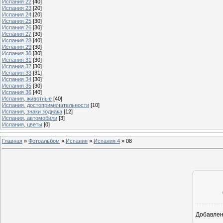
Испания 22
[40]
Испания 23
[20]
Испания 24
[20]
Испания 25
[30]
Испания 26
[30]
Испания 27
[30]
Испания 28
[40]
Испания 29
[30]
Испания 30
[30]
Испания 31
[30]
Испания 32
[30]
Испания 33
[31]
Испания 34
[30]
Испания 35
[30]
Испания 36
[40]
Испания, животные
[40]
Испания, достопримечательности
[10]
Испания, знаки зодиака
[12]
Испания, автомобили
[3]
Испания, цветы
[0]
Главная
»
Фотоальбом
»
Испания
»
Испания 4
»
08
Добавле
1