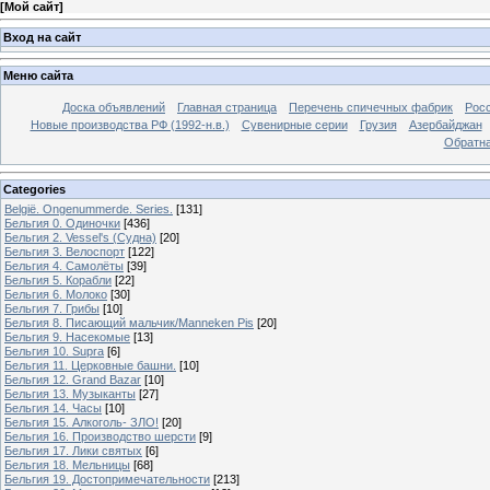
[
Мой сайт
]
Вход на сайт
Меню сайта
Доска объявлений
Главная страница
Перечень спичечных фабрик
Росс
Новые производства РФ (1992-н.в.)
Сувенирные серии
Грузия
Азербайджан
Обратна
Categories
België. Ongenummerde. Series.
[131]
Бельгия 0. Одиночки
[436]
Бельгия 2. Vessel's (Судна)
[20]
Бельгия 3. Велоспорт
[122]
Бельгия 4. Самолёты
[39]
Бельгия 5. Корабли
[22]
Бельгия 6. Молоко
[30]
Бельгия 7. Грибы
[10]
Бельгия 8. Писающий мальчик/Manneken Pis
[20]
Бельгия 9. Насекомые
[13]
Бельгия 10. Supra
[6]
Бельгия 11. Церковные башни.
[10]
Бельгия 12. Grand Bazar
[10]
Бельгия 13. Музыканты
[27]
Бельгия 14. Часы
[10]
Бельгия 15. Алкоголь- ЗЛО!
[20]
Бельгия 16. Производство шерсти
[9]
Бельгия 17. Лики святых
[6]
Бельгия 18. Мельницы
[68]
Бельгия 19. Достопримечательности
[213]