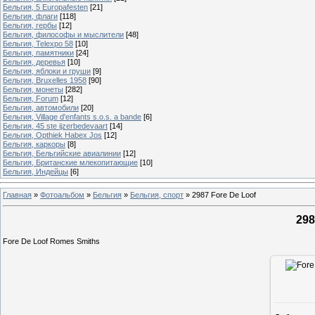
Бельгия, 5 Europafesten
[21]
Бельгия, флаги
[118]
Бельгия, гербы
[12]
Бельгия, философы и мыслители
[48]
Бельгия, Telexpo 58
[10]
Бельгия, памятники
[24]
Бельгия, деревья
[10]
Бельгия, яблоки и груши
[9]
Бельгия, Bruxelles 1958
[90]
Бельгия, монеты
[282]
Бельгия, Forum
[12]
Бельгия, автомобили
[20]
Бельгия, Village d'enfants s.o.s. a bande
[6]
Бельгия, 45 ste ijzerbedevaart
[14]
Бельгия, Opthiek Habex Jos
[12]
Бельгия, каркоры
[8]
Бельгия, Бельгийские авиалинии
[12]
Бельгия, Британские млекопитающие
[10]
Бельгия, Индейцы
[6]
Главная
»
Фотоальбом
»
Бельгия
»
Бельгия, спорт
»
2987 Fore De Loof
298
Fore De Loof Romes Smiths