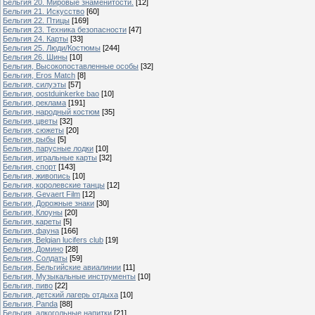
Бельгия 20. Мировые знаменитости.
[12]
Бельгия 21. Искусство
[60]
Бельгия 22. Птицы
[169]
Бельгия 23. Техника безопасности
[47]
Бельгия 24. Карты
[33]
Бельгия 25. Люди/Костюмы
[244]
Бельгия 26. Шины
[10]
Бельгия, Высокопоставленные особы
[32]
Бельгия, Eros Match
[8]
Бельгия, силуэты
[57]
Бельгия, oostduinkerke bao
[10]
Бельгия, реклама
[191]
Бельгия, народный костюм
[35]
Бельгия, цветы
[32]
Бельгия, сюжеты
[20]
Бельгия, рыбы
[5]
Бельгия, парусные лодки
[10]
Бельгия, игральные карты
[32]
Бельгия, спорт
[143]
Бельгия, живопись
[10]
Бельгия, королевские танцы
[12]
Бельгия, Gevaert Film
[12]
Бельгия, Дорожные знаки
[30]
Бельгия, Клоуны
[20]
Бельгия, кареты
[5]
Бельгия, фауна
[166]
Бельгия, Belgian lucifers club
[19]
Бельгия, Домино
[28]
Бельгия, Солдаты
[59]
Бельгия, Бельгийские авиалинии
[11]
Бельгия, Музыкальные инструменты
[10]
Бельгия, пиво
[22]
Бельгия, детский лагерь отдыха
[10]
Бельгия, Panda
[88]
Бельгия, алкогольные напитки
[21]