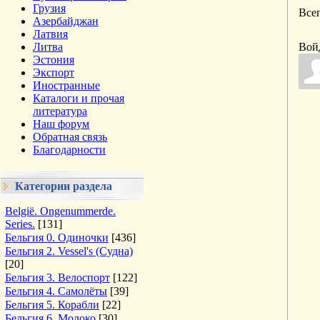
Грузия
Все
Азербайджан
Латвия
Литва
Вой
Эстония
Экспорт
Иностранные
Каталоги и прочая
литература
Наш форум
Обратная связь
Благодарности
Категории раздела
België. Ongenummerde.
Series.
[131]
Бельгия 0. Одиночки
[436]
Бельгия 2. Vessel's (Судна)
[20]
Бельгия 3. Велоспорт
[122]
Бельгия 4. Самолёты
[39]
Бельгия 5. Корабли
[22]
Бельгия 6. Молоко
[30]