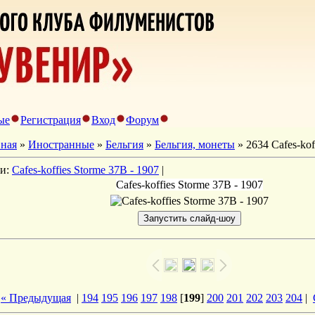
ые
Регистрация
Вход
Форум
вная
»
Иностранные
»
Бельгия
»
Бельгия, монеты
» 2634 Cafes-kof
ги:
Cafes-koffies Storme 37B - 1907
|
Cafes-koffies Storme 37B - 1907
« Предыдущая
|
194
195
196
197
198
[
199
]
200
201
202
203
204
|