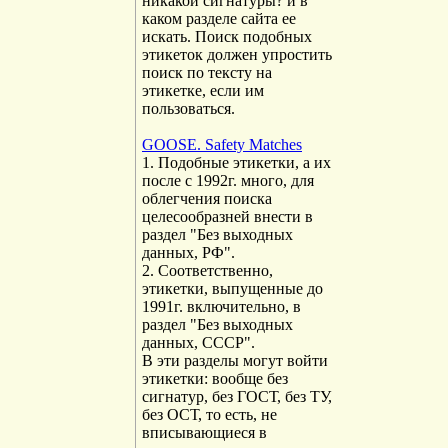
никакой сигнатуры? и в
каком разделе сайта ее
искать. Поиск подобных
этикеток должен упростить
поиск по тексту на
этикетке, если им
пользоваться.
GOOSE. Safety Matches
1. Подобные этикетки, а их
после с 1992г. много, для
облегчения поиска
целесообразней внести в
раздел "Без выходных
данных, РФ".
2. Соответственно,
этикетки, выпущенные до
1991г. включительно, в
раздел "Без выходных
данных, СССР".
В эти разделы могут войти
этикетки: вообще без
сигнатур, без ГОСТ, без ТУ,
без ОСТ, то есть, не
вписывающиеся в