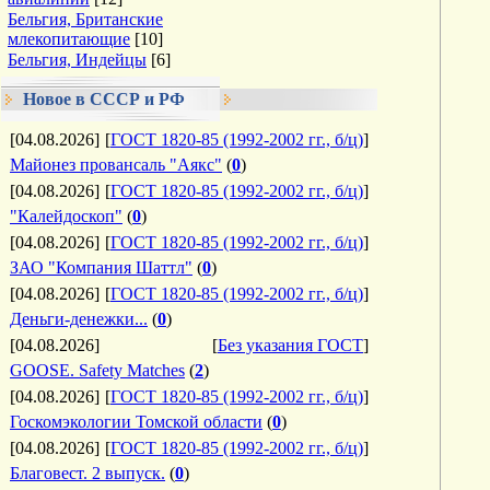
Бельгия, Британские
млекопитающие
[10]
Бельгия, Индейцы
[6]
Новое в СССР и РФ
[04.08.2026]
[
ГОСТ 1820-85 (1992-2002 гг., б/ц)
]
Майонез провансаль "Аякс"
(
0
)
[04.08.2026]
[
ГОСТ 1820-85 (1992-2002 гг., б/ц)
]
"Калейдоскоп"
(
0
)
[04.08.2026]
[
ГОСТ 1820-85 (1992-2002 гг., б/ц)
]
ЗАО "Компания Шаттл"
(
0
)
[04.08.2026]
[
ГОСТ 1820-85 (1992-2002 гг., б/ц)
]
Деньги-денежки...
(
0
)
[04.08.2026]
[
Без указания ГОСТ
]
GOOSE. Safety Matches
(
2
)
[04.08.2026]
[
ГОСТ 1820-85 (1992-2002 гг., б/ц)
]
Госкомэкологии Томской области
(
0
)
[04.08.2026]
[
ГОСТ 1820-85 (1992-2002 гг., б/ц)
]
Благовест. 2 выпуск.
(
0
)