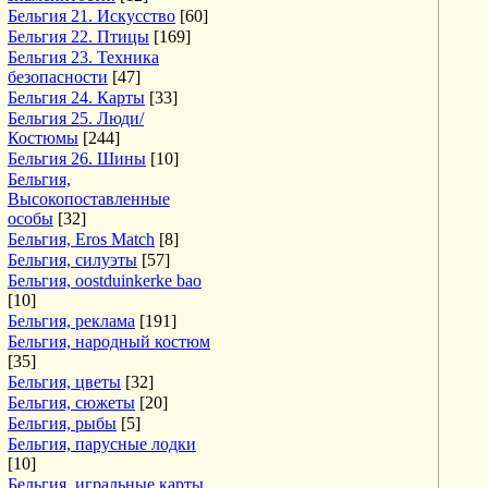
Бельгия 21. Искусство
[60]
Бельгия 22. Птицы
[169]
Бельгия 23. Техника
безопасности
[47]
Бельгия 24. Карты
[33]
Бельгия 25. Люди/
Костюмы
[244]
Бельгия 26. Шины
[10]
Бельгия,
Высокопоставленные
особы
[32]
Бельгия, Eros Match
[8]
Бельгия, силуэты
[57]
Бельгия, oostduinkerke bao
[10]
Бельгия, реклама
[191]
Бельгия, народный костюм
[35]
Бельгия, цветы
[32]
Бельгия, сюжеты
[20]
Бельгия, рыбы
[5]
Бельгия, парусные лодки
[10]
Бельгия, игральные карты