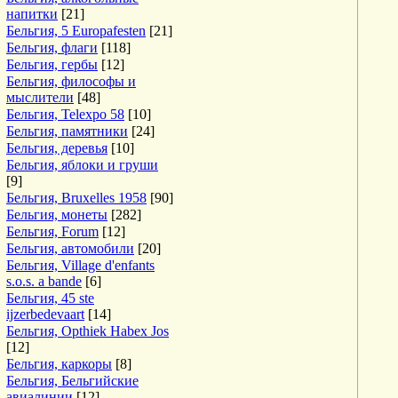
напитки
[21]
Бельгия, 5 Europafesten
[21]
Бельгия, флаги
[118]
Бельгия, гербы
[12]
Бельгия, философы и
мыслители
[48]
Бельгия, Telexpo 58
[10]
Бельгия, памятники
[24]
Бельгия, деревья
[10]
Бельгия, яблоки и груши
[9]
Бельгия, Bruxelles 1958
[90]
Бельгия, монеты
[282]
Бельгия, Forum
[12]
Бельгия, автомобили
[20]
Бельгия, Village d'enfants
s.o.s. a bande
[6]
Бельгия, 45 ste
ijzerbedevaart
[14]
Бельгия, Opthiek Habex Jos
[12]
Бельгия, каркоры
[8]
Бельгия, Бельгийские
авиалинии
[12]