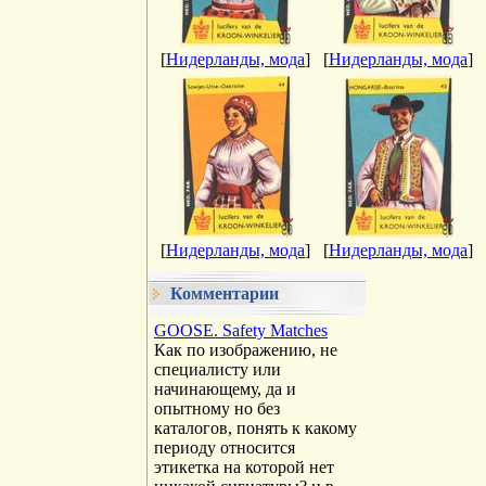
[
Нидерланды, мода
]
[
Нидерланды, мода
]
[
Нидерланды, мода
]
[
Нидерланды, мода
]
Комментарии
GOOSE. Safety Matches
Как по изображению, не
специалисту или
начинающему, да и
опытному но без
каталогов, понять к какому
периоду относится
этикетка на которой нет