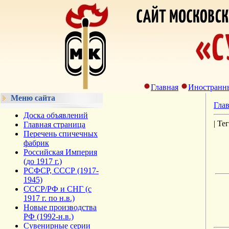
Главная
Иностранн
Меню сайта
Гла
Доска объявлений
| Те
Главная страница
Перечень спичечных
фабрик
Российская Империя
(до 1917 г.)
РСФСР, СССР (1917-
1945)
СССР/РФ и СНГ (с
1917 г. по н.в.)
Новые производства
РФ (1992-н.в.)
Сувенирные серии