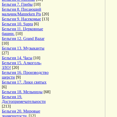
Бельгия 7. Грибы
[10]
Бельгия 8. Писающий
мальчик/Manneken Pis
[20]
Бельгия 9. Насекомые
[13]
Бельгия 10. Supra
[6]
Бельгия 11. Церковные
башни.
[10]
Бельгия 12. Grand Bazar
[10]
Бельгия 13. Музыканты
[27]
Бельгия 14. Часы
[10]
Бельгия 15. Алкоголь-
ЗЛО!
[20]
Бельгия 16. Производство
шерсти
[9]
Бельгия 17. Лики святых
[6]
Бельгия 18. Мельницы
[68]
Бельгия 19.
Достопримечательности
[213]
Бельгия 20. Мировые
знаменитости.
[12]