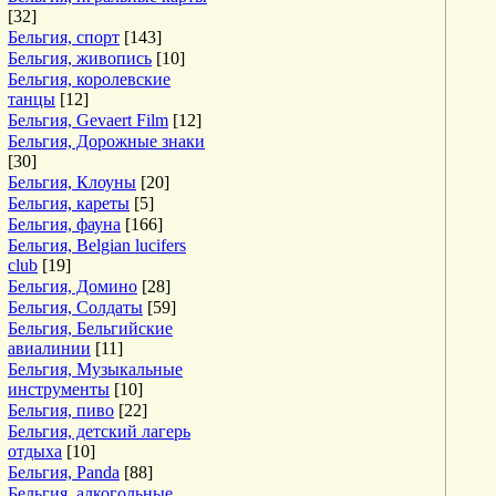
[32]
Бельгия, спорт
[143]
Бельгия, живопись
[10]
Бельгия, королевские
танцы
[12]
Бельгия, Gevaert Film
[12]
Бельгия, Дорожные знаки
[30]
Бельгия, Клоуны
[20]
Бельгия, кареты
[5]
Бельгия, фауна
[166]
Бельгия, Belgian lucifers
club
[19]
Бельгия, Домино
[28]
Бельгия, Солдаты
[59]
Бельгия, Бельгийские
авиалинии
[11]
Бельгия, Музыкальные
инструменты
[10]
Бельгия, пиво
[22]
Бельгия, детский лагерь
отдыха
[10]
Бельгия, Panda
[88]
Бельгия, алкогольные