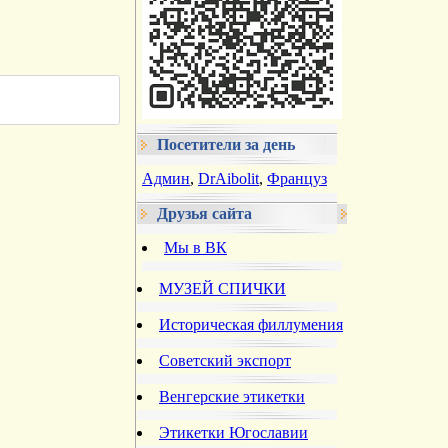
Посетители за день
Админ
,
DrAibolit
,
Француз
Друзья сайта
Мы в ВК
МУЗЕЙ СПИЧКИ
Историческая филлумения
Советский экспорт
Венгерские этикетки
Этикетки Югославии