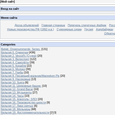
[
Мой сайт
]
Вход на сайт
Меню сайта
Доска объявлений
Главная страница
Перечень спичечных фабрик
Росс
Новые производства РФ (1992-н.в.)
Сувенирные серии
Грузия
Азербайджан
Обратна
Categories
België. Ongenummerde. Series.
[131]
Бельгия 0. Одиночки
[436]
Бельгия 2. Vessel's (Судна)
[20]
Бельгия 3. Велоспорт
[122]
Бельгия 4. Самолёты
[39]
Бельгия 5. Корабли
[22]
Бельгия 6. Молоко
[30]
Бельгия 7. Грибы
[10]
Бельгия 8. Писающий мальчик/Manneken Pis
[20]
Бельгия 9. Насекомые
[13]
Бельгия 10. Supra
[6]
Бельгия 11. Церковные башни.
[10]
Бельгия 12. Grand Bazar
[10]
Бельгия 13. Музыканты
[27]
Бельгия 14. Часы
[10]
Бельгия 15. Алкоголь- ЗЛО!
[20]
Бельгия 16. Производство шерсти
[9]
Бельгия 17. Лики святых
[6]
Бельгия 18. Мельницы
[68]
Бельгия 19. Достопримечательности
[213]