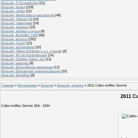
Бельгия, 5 Europafesten
[21]
Бельгия, флаги
[118]
Бельгия, гербы
[12]
Бельгия, философы и мыслители
[48]
Бельгия, Telexpo 58
[10]
Бельгия, памятники
[24]
Бельгия, деревья
[10]
Бельгия, яблоки и груши
[9]
Бельгия, Bruxelles 1958
[90]
Бельгия, монеты
[282]
Бельгия, Forum
[12]
Бельгия, автомобили
[20]
Бельгия, Village d'enfants s.o.s. a bande
[6]
Бельгия, 45 ste ijzerbedevaart
[14]
Бельгия, Opthiek Habex Jos
[12]
Бельгия, каркоры
[8]
Бельгия, Бельгийские авиалинии
[12]
Бельгия, Британские млекопитающие
[10]
Бельгия, Индейцы
[6]
Главная
»
Фотоальбом
»
Бельгия
»
Бельгия, монеты
»
2611 Cafes-koffies Storme
2611 Ca
Cafes-koffies Storme 26A - 1894