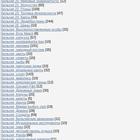
Бельгия 20. Мировые знаменитости.
[12]
Бельгия 21. Искусство
[60]
Бельгия 22. Птицы
[169]
Бельгия 23. Техника безопасности
[47]
Бельгия 24. Карты
[33]
Бельгия 25. Люди/Костюмы
[244]
Бельгия 26. Шины
[10]
Бельгия, Высокопоставленные особы
[32]
Бельгия, Eros Match
[8]
Бельгия, силуэты
[57]
Бельгия, oostduinkerke bao
[10]
Бельгия, реклама
[191]
Бельгия, народный костюм
[35]
Бельгия, цветы
[32]
Бельгия, сюжеты
[20]
Бельгия, рыбы
[5]
Бельгия, парусные лодки
[10]
Бельгия, игральные карты
[32]
Бельгия, спорт
[143]
Бельгия, живопись
[10]
Бельгия, королевские танцы
[12]
Бельгия, Gevaert Film
[12]
Бельгия, Дорожные знаки
[30]
Бельгия, Клоуны
[20]
Бельгия, кареты
[5]
Бельгия, фауна
[166]
Бельгия, Belgian lucifers club
[19]
Бельгия, Домино
[28]
Бельгия, Солдаты
[59]
Бельгия, Бельгийские авиалинии
[11]
Бельгия, Музыкальные инструменты
[10]
Бельгия, пиво
[22]
Бельгия, детский лагерь отдыха
[10]
Бельгия, Panda
[88]
Бельгия, алкогольные напитки
[21]