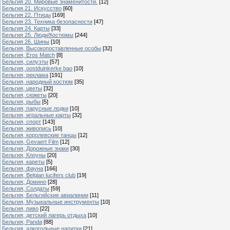
Бельгия 20. Мировые знаменитости.
[12]
Бельгия 21. Искусство
[60]
Бельгия 22. Птицы
[169]
Бельгия 23. Техника безопасности
[47]
Бельгия 24. Карты
[33]
Бельгия 25. Люди/Костюмы
[244]
Бельгия 26. Шины
[10]
Бельгия, Высокопоставленные особы
[32]
Бельгия, Eros Match
[8]
Бельгия, силуэты
[57]
Бельгия, oostduinkerke bao
[10]
Бельгия, реклама
[191]
Бельгия, народный костюм
[35]
Бельгия, цветы
[32]
Бельгия, сюжеты
[20]
Бельгия, рыбы
[5]
Бельгия, парусные лодки
[10]
Бельгия, игральные карты
[32]
Бельгия, спорт
[143]
Бельгия, живопись
[10]
Бельгия, королевские танцы
[12]
Бельгия, Gevaert Film
[12]
Бельгия, Дорожные знаки
[30]
Бельгия, Клоуны
[20]
Бельгия, кареты
[5]
Бельгия, фауна
[166]
Бельгия, Belgian lucifers club
[19]
Бельгия, Домино
[28]
Бельгия, Солдаты
[59]
Бельгия, Бельгийские авиалинии
[11]
Бельгия, Музыкальные инструменты
[10]
Бельгия, пиво
[22]
Бельгия, детский лагерь отдыха
[10]
Бельгия, Panda
[88]
Бельгия, алкогольные напитки
[21]