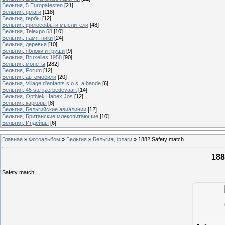
Бельгия, 5 Europafesten
[21]
Бельгия, флаги
[118]
Бельгия, гербы
[12]
Бельгия, философы и мыслители
[48]
Бельгия, Telexpo 58
[10]
Бельгия, памятники
[24]
Бельгия, деревья
[10]
Бельгия, яблоки и груши
[9]
Бельгия, Bruxelles 1958
[90]
Бельгия, монеты
[282]
Бельгия, Forum
[12]
Бельгия, автомобили
[20]
Бельгия, Village d'enfants s.o.s. a bande
[6]
Бельгия, 45 ste ijzerbedevaart
[14]
Бельгия, Opthiek Habex Jos
[12]
Бельгия, каркоры
[8]
Бельгия, Бельгийские авиалинии
[12]
Бельгия, Британские млекопитающие
[10]
Бельгия, Индейцы
[6]
Главная
»
Фотоальбом
»
Бельгия
»
Бельгия, флаги
»
1882 Safety match
188
Safety match