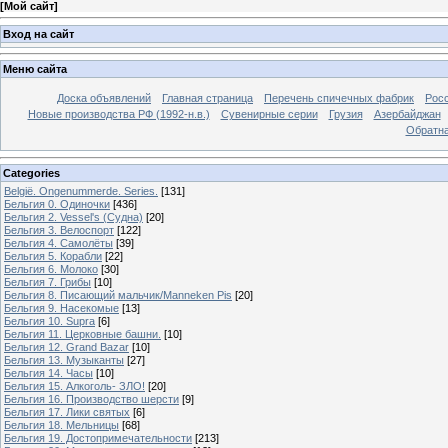
[
Мой сайт
]
Вход на сайт
Меню сайта
Доска объявлений
Главная страница
Перечень спичечных фабрик
Росс
Новые производства РФ (1992-н.в.)
Сувенирные серии
Грузия
Азербайджан
Обратна
Categories
België. Ongenummerde. Series.
[131]
Бельгия 0. Одиночки
[436]
Бельгия 2. Vessel's (Судна)
[20]
Бельгия 3. Велоспорт
[122]
Бельгия 4. Самолёты
[39]
Бельгия 5. Корабли
[22]
Бельгия 6. Молоко
[30]
Бельгия 7. Грибы
[10]
Бельгия 8. Писающий мальчик/Manneken Pis
[20]
Бельгия 9. Насекомые
[13]
Бельгия 10. Supra
[6]
Бельгия 11. Церковные башни.
[10]
Бельгия 12. Grand Bazar
[10]
Бельгия 13. Музыканты
[27]
Бельгия 14. Часы
[10]
Бельгия 15. Алкоголь- ЗЛО!
[20]
Бельгия 16. Производство шерсти
[9]
Бельгия 17. Лики святых
[6]
Бельгия 18. Мельницы
[68]
Бельгия 19. Достопримечательности
[213]