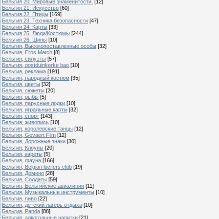
Бельгия 20. Мировые знаменитости.
[12]
Бельгия 21. Искусство
[60]
Бельгия 22. Птицы
[169]
Бельгия 23. Техника безопасности
[47]
Бельгия 24. Карты
[33]
Бельгия 25. Люди/Костюмы
[244]
Бельгия 26. Шины
[10]
Бельгия, Высокопоставленные особы
[32]
Бельгия, Eros Match
[8]
Бельгия, силуэты
[57]
Бельгия, oostduinkerke bao
[10]
Бельгия, реклама
[191]
Бельгия, народный костюм
[35]
Бельгия, цветы
[32]
Бельгия, сюжеты
[20]
Бельгия, рыбы
[5]
Бельгия, парусные лодки
[10]
Бельгия, игральные карты
[32]
Бельгия, спорт
[143]
Бельгия, живопись
[10]
Бельгия, королевские танцы
[12]
Бельгия, Gevaert Film
[12]
Бельгия, Дорожные знаки
[30]
Бельгия, Клоуны
[20]
Бельгия, кареты
[5]
Бельгия, фауна
[166]
Бельгия, Belgian lucifers club
[19]
Бельгия, Домино
[28]
Бельгия, Солдаты
[59]
Бельгия, Бельгийские авиалинии
[11]
Бельгия, Музыкальные инструменты
[10]
Бельгия, пиво
[22]
Бельгия, детский лагерь отдыха
[10]
Бельгия, Panda
[88]
Бельгия, алкогольные напитки
[21]