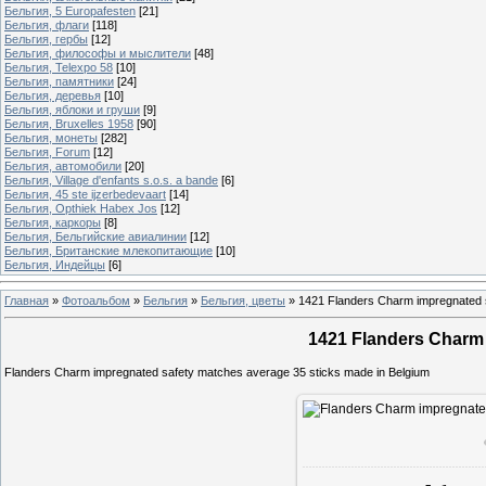
Бельгия, 5 Europafesten
[21]
Бельгия, флаги
[118]
Бельгия, гербы
[12]
Бельгия, философы и мыслители
[48]
Бельгия, Telexpo 58
[10]
Бельгия, памятники
[24]
Бельгия, деревья
[10]
Бельгия, яблоки и груши
[9]
Бельгия, Bruxelles 1958
[90]
Бельгия, монеты
[282]
Бельгия, Forum
[12]
Бельгия, автомобили
[20]
Бельгия, Village d'enfants s.o.s. a bande
[6]
Бельгия, 45 ste ijzerbedevaart
[14]
Бельгия, Opthiek Habex Jos
[12]
Бельгия, каркоры
[8]
Бельгия, Бельгийские авиалинии
[12]
Бельгия, Британские млекопитающие
[10]
Бельгия, Индейцы
[6]
Главная
»
Фотоальбом
»
Бельгия
»
Бельгия, цветы
»
1421 Flanders Charm impregnated 
1421 Flanders Charm
Flanders Charm impregnated safety matches average 35 sticks made in Belgium