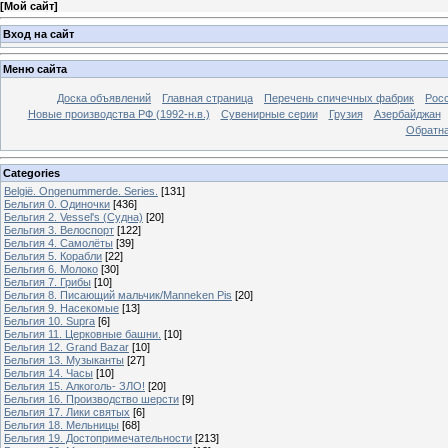
[
Мой сайт
]
Вход на сайт
Меню сайта
Доска объявлений
Главная страница
Перечень спичечных фабрик
Росс
Новые производства РФ (1992-н.в.)
Сувенирные серии
Грузия
Азербайджан
Обратна
Categories
België. Ongenummerde. Series.
[131]
Бельгия 0. Одиночки
[436]
Бельгия 2. Vessel's (Судна)
[20]
Бельгия 3. Велоспорт
[122]
Бельгия 4. Самолёты
[39]
Бельгия 5. Корабли
[22]
Бельгия 6. Молоко
[30]
Бельгия 7. Грибы
[10]
Бельгия 8. Писающий мальчик/Manneken Pis
[20]
Бельгия 9. Насекомые
[13]
Бельгия 10. Supra
[6]
Бельгия 11. Церковные башни.
[10]
Бельгия 12. Grand Bazar
[10]
Бельгия 13. Музыканты
[27]
Бельгия 14. Часы
[10]
Бельгия 15. Алкоголь- ЗЛО!
[20]
Бельгия 16. Производство шерсти
[9]
Бельгия 17. Лики святых
[6]
Бельгия 18. Мельницы
[68]
Бельгия 19. Достопримечательности
[213]