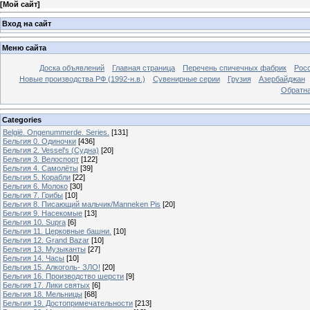
[
Мой сайт
]
Вход на сайт
Меню сайта
Доска объявлений
Главная страница
Перечень спичечных фабрик
Росс
Новые производства РФ (1992-н.в.)
Сувенирные серии
Грузия
Азербайджан
Обратна
Categories
België. Ongenummerde. Series.
[131]
Бельгия 0. Одиночки
[436]
Бельгия 2. Vessel's (Судна)
[20]
Бельгия 3. Велоспорт
[122]
Бельгия 4. Самолёты
[39]
Бельгия 5. Корабли
[22]
Бельгия 6. Молоко
[30]
Бельгия 7. Грибы
[10]
Бельгия 8. Писающий мальчик/Manneken Pis
[20]
Бельгия 9. Насекомые
[13]
Бельгия 10. Supra
[6]
Бельгия 11. Церковные башни.
[10]
Бельгия 12. Grand Bazar
[10]
Бельгия 13. Музыканты
[27]
Бельгия 14. Часы
[10]
Бельгия 15. Алкоголь- ЗЛО!
[20]
Бельгия 16. Производство шерсти
[9]
Бельгия 17. Лики святых
[6]
Бельгия 18. Мельницы
[68]
Бельгия 19. Достопримечательности
[213]