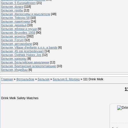
Бельгия, 5 Europafesten
[21]
Бельгия, флаги
[118]
Бельгия, гербы
[12]
Бельгия, философы и мыслители
[48]
Бельгия, Telexpo 58
[10]
Бельгия, памятники
[24]
Бельгия, деревья
[10]
Бельгия, яблоки и груши
[9]
Бельгия, Bruxelles 1958
[90]
Бельгия, монеты
[282]
Бельгия, Forum
[12]
Бельгия, автомобили
[20]
Бельгия, Village d'enfants s.o.s. a bande
[6]
Бельгия, 45 ste ijzerbedevaart
[14]
Бельгия, Opthiek Habex Jos
[12]
Бельгия, каркоры
[8]
Бельгия, Бельгийские авиалинии
[12]
Бельгия, Британские млекопитающие
[10]
Бельгия, Индейцы
[6]
Главная
»
Фотоальбом
»
Бельгия
»
Бельгия 6. Молоко
»
111 Drink Melk
1
Drink Melk Safety Matches