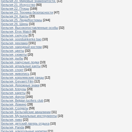
Бельгия 20. Мировые знаменитости.
[12]
Бельгия 21. Искусство
[60]
Бельгия 22. Птицы
[169]
Бельгия 23. Техника безопасности
[47]
Бельгия 24. Карты
[33]
Бельгия 25. Люди/Костюмы
[244]
Бельгия 26. Шины
[10]
Бельгия, Высокопоставленные особы
[32]
Бельгия, Eros Match
[8]
Бельгия, силуэты
[57]
Бельгия, oostduinkerke bao
[10]
Бельгия, реклама
[191]
Бельгия, народный костюм
[35]
Бельгия, цветы
[32]
Бельгия, сюжеты
[20]
Бельгия, рыбы
[5]
Бельгия, парусные лодки
[10]
Бельгия, игральные карты
[32]
Бельгия, спорт
[143]
Бельгия, живопись
[10]
Бельгия, королевские танцы
[12]
Бельгия, Gevaert Film
[12]
Бельгия, Дорожные знаки
[30]
Бельгия, Клоуны
[20]
Бельгия, кареты
[5]
Бельгия, фауна
[166]
Бельгия, Belgian lucifers club
[19]
Бельгия, Домино
[28]
Бельгия, Солдаты
[59]
Бельгия, Бельгийские авиалинии
[11]
Бельгия, Музыкальные инструменты
[10]
Бельгия, пиво
[22]
Бельгия, детский лагерь отдыха
[10]
Бельгия, Panda
[88]
Бельгия, алкогольные напитки
[21]