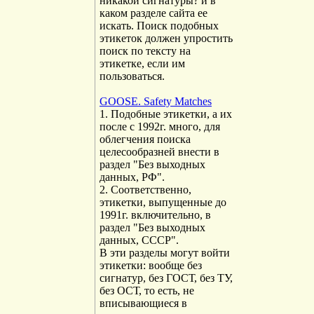
никакой сигнатуры? и в
каком разделе сайта ее
искать. Поиск подобных
этикеток должен упростить
поиск по тексту на
этикетке, если им
пользоваться.
GOOSE. Safety Matches
1. Подобные этикетки, а их
после с 1992г. много, для
облегчения поиска
целесообразней внести в
раздел "Без выходных
данных, РФ".
2. Соответственно,
этикетки, выпущенные до
1991г. включительно, в
раздел "Без выходных
данных, СССР".
В эти разделы могут войти
этикетки: вообще без
сигнатур, без ГОСТ, без ТУ,
без ОСТ, то есть, не
вписывающиеся в