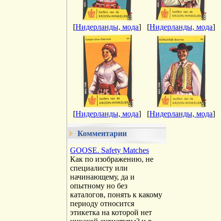
[
Нидерланды, мода
]
[
Нидерланды, мода
]
[
Нидерланды, мода
]
[
Нидерланды, мода
]
Комментарии
GOOSE. Safety Matches
Как по изображению, не
специалисту или
начинающему, да и
опытному но без
каталогов, понять к какому
периоду относится
этикетка на которой нет