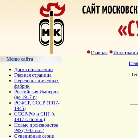
Главная
Иностранн
Меню сайта
Гла
Доска объявлений
| Те
Главная страница
Перечень спичечных
фабрик
Российская Империя
(до 1917 г.)
РСФСР, СССР (1917-
1945)
СССР/РФ и СНГ (с
1917 г. по н.в.)
Новые производства
РФ (1992-н.в.)
Сувенирные серии