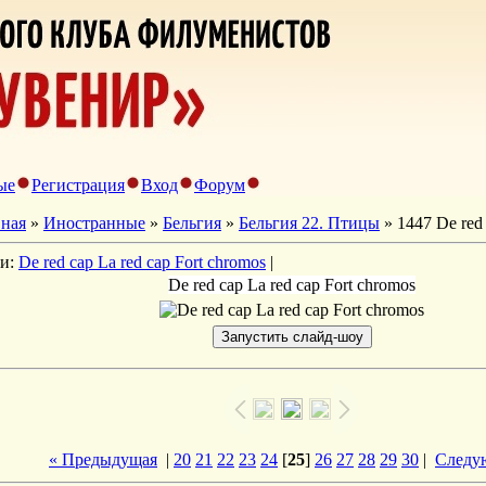
ые
Регистрация
Вход
Форум
вная
»
Иностранные
»
Бельгия
»
Бельгия 22. Птицы
» 1447 De red 
ги:
De red cap La red cap Fort chromos
|
De red cap La red cap Fort chromos
« Предыдущая
|
20
21
22
23
24
[
25
]
26
27
28
29
30
|
Следу