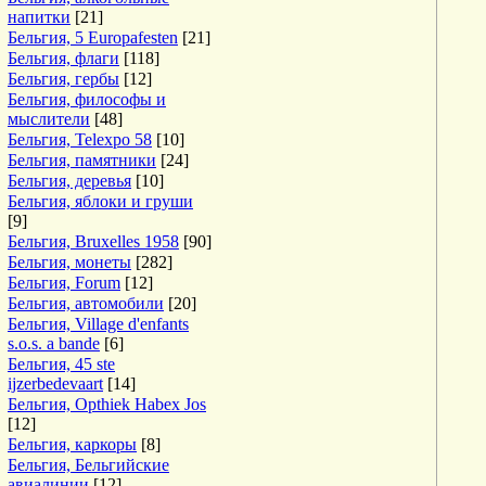
напитки
[21]
Бельгия, 5 Europafesten
[21]
Бельгия, флаги
[118]
Бельгия, гербы
[12]
Бельгия, философы и
мыслители
[48]
Бельгия, Telexpo 58
[10]
Бельгия, памятники
[24]
Бельгия, деревья
[10]
Бельгия, яблоки и груши
[9]
Бельгия, Bruxelles 1958
[90]
Бельгия, монеты
[282]
Бельгия, Forum
[12]
Бельгия, автомобили
[20]
Бельгия, Village d'enfants
s.o.s. a bande
[6]
Бельгия, 45 ste
ijzerbedevaart
[14]
Бельгия, Opthiek Habex Jos
[12]
Бельгия, каркоры
[8]
Бельгия, Бельгийские
авиалинии
[12]