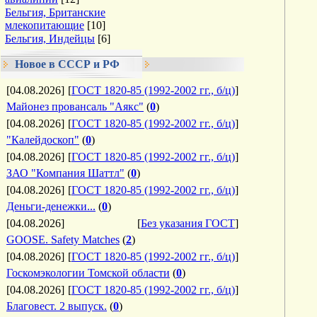
Бельгия, Британские
млекопитающие
[10]
Бельгия, Индейцы
[6]
Новое в СССР и РФ
[04.08.2026]
[
ГОСТ 1820-85 (1992-2002 гг., б/ц)
]
Майонез провансаль "Аякс"
(
0
)
[04.08.2026]
[
ГОСТ 1820-85 (1992-2002 гг., б/ц)
]
"Калейдоскоп"
(
0
)
[04.08.2026]
[
ГОСТ 1820-85 (1992-2002 гг., б/ц)
]
ЗАО "Компания Шаттл"
(
0
)
[04.08.2026]
[
ГОСТ 1820-85 (1992-2002 гг., б/ц)
]
Деньги-денежки...
(
0
)
[04.08.2026]
[
Без указания ГОСТ
]
GOOSE. Safety Matches
(
2
)
[04.08.2026]
[
ГОСТ 1820-85 (1992-2002 гг., б/ц)
]
Госкомэкологии Томской области
(
0
)
[04.08.2026]
[
ГОСТ 1820-85 (1992-2002 гг., б/ц)
]
Благовест. 2 выпуск.
(
0
)