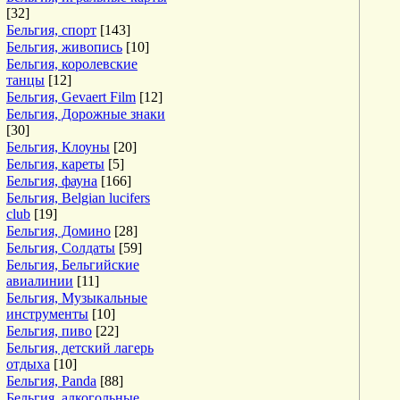
[32]
Бельгия, спорт
[143]
Бельгия, живопись
[10]
Бельгия, королевские
танцы
[12]
Бельгия, Gevaert Film
[12]
Бельгия, Дорожные знаки
[30]
Бельгия, Клоуны
[20]
Бельгия, кареты
[5]
Бельгия, фауна
[166]
Бельгия, Belgian lucifers
club
[19]
Бельгия, Домино
[28]
Бельгия, Солдаты
[59]
Бельгия, Бельгийские
авиалинии
[11]
Бельгия, Музыкальные
инструменты
[10]
Бельгия, пиво
[22]
Бельгия, детский лагерь
отдыха
[10]
Бельгия, Panda
[88]
Бельгия, алкогольные