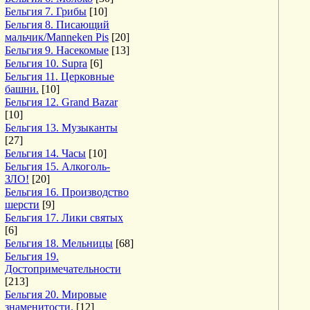
Бельгия 7. Грибы
[10]
Бельгия 8. Писающий
мальчик/Manneken Pis
[20]
Бельгия 9. Насекомые
[13]
Бельгия 10. Supra
[6]
Бельгия 11. Церковные
башни.
[10]
Бельгия 12. Grand Bazar
[10]
Бельгия 13. Музыканты
[27]
Бельгия 14. Часы
[10]
Бельгия 15. Алкоголь-
ЗЛО!
[20]
Бельгия 16. Производство
шерсти
[9]
Бельгия 17. Лики святых
[6]
Бельгия 18. Мельницы
[68]
Бельгия 19.
Достопримечательности
[213]
Бельгия 20. Мировые
знаменитости.
[12]