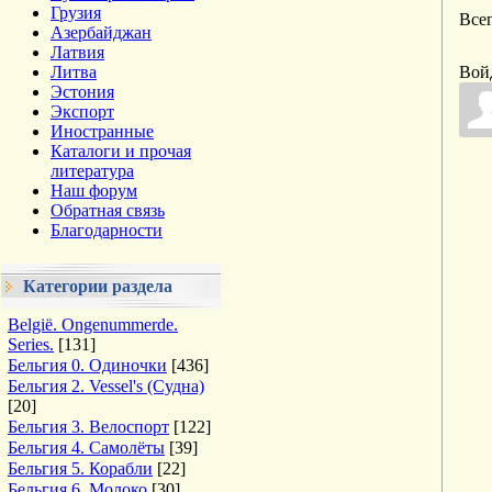
Грузия
Все
Азербайджан
Латвия
Литва
Вой
Эстония
Экспорт
Иностранные
Каталоги и прочая
литература
Наш форум
Обратная связь
Благодарности
Категории раздела
België. Ongenummerde.
Series.
[131]
Бельгия 0. Одиночки
[436]
Бельгия 2. Vessel's (Судна)
[20]
Бельгия 3. Велоспорт
[122]
Бельгия 4. Самолёты
[39]
Бельгия 5. Корабли
[22]
Бельгия 6. Молоко
[30]