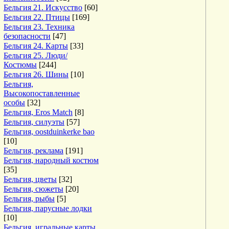
Бельгия 21. Искусство
[60]
Бельгия 22. Птицы
[169]
Бельгия 23. Техника
безопасности
[47]
Бельгия 24. Карты
[33]
Бельгия 25. Люди/
Костюмы
[244]
Бельгия 26. Шины
[10]
Бельгия,
Высокопоставленные
особы
[32]
Бельгия, Eros Match
[8]
Бельгия, силуэты
[57]
Бельгия, oostduinkerke bao
[10]
Бельгия, реклама
[191]
Бельгия, народный костюм
[35]
Бельгия, цветы
[32]
Бельгия, сюжеты
[20]
Бельгия, рыбы
[5]
Бельгия, парусные лодки
[10]
Бельгия, игральные карты