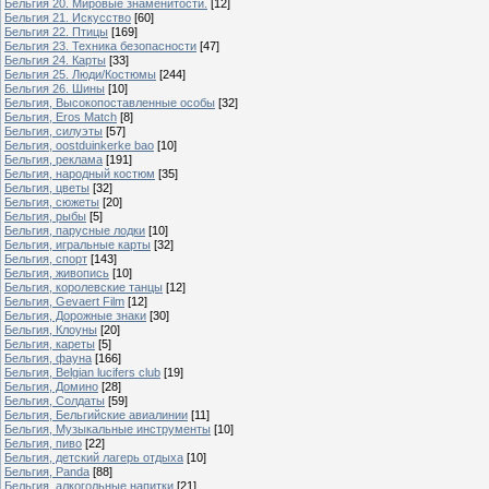
Бельгия 20. Мировые знаменитости.
[12]
Бельгия 21. Искусство
[60]
Бельгия 22. Птицы
[169]
Бельгия 23. Техника безопасности
[47]
Бельгия 24. Карты
[33]
Бельгия 25. Люди/Костюмы
[244]
Бельгия 26. Шины
[10]
Бельгия, Высокопоставленные особы
[32]
Бельгия, Eros Match
[8]
Бельгия, силуэты
[57]
Бельгия, oostduinkerke bao
[10]
Бельгия, реклама
[191]
Бельгия, народный костюм
[35]
Бельгия, цветы
[32]
Бельгия, сюжеты
[20]
Бельгия, рыбы
[5]
Бельгия, парусные лодки
[10]
Бельгия, игральные карты
[32]
Бельгия, спорт
[143]
Бельгия, живопись
[10]
Бельгия, королевские танцы
[12]
Бельгия, Gevaert Film
[12]
Бельгия, Дорожные знаки
[30]
Бельгия, Клоуны
[20]
Бельгия, кареты
[5]
Бельгия, фауна
[166]
Бельгия, Belgian lucifers club
[19]
Бельгия, Домино
[28]
Бельгия, Солдаты
[59]
Бельгия, Бельгийские авиалинии
[11]
Бельгия, Музыкальные инструменты
[10]
Бельгия, пиво
[22]
Бельгия, детский лагерь отдыха
[10]
Бельгия, Panda
[88]
Бельгия, алкогольные напитки
[21]