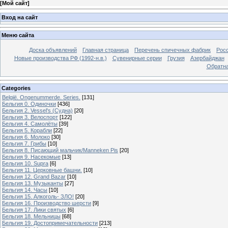
[
Мой сайт
]
Вход на сайт
Меню сайта
Доска объявлений
Главная страница
Перечень спичечных фабрик
Росс
Новые производства РФ (1992-н.в.)
Сувенирные серии
Грузия
Азербайджан
Обратна
Categories
België. Ongenummerde. Series.
[131]
Бельгия 0. Одиночки
[436]
Бельгия 2. Vessel's (Судна)
[20]
Бельгия 3. Велоспорт
[122]
Бельгия 4. Самолёты
[39]
Бельгия 5. Корабли
[22]
Бельгия 6. Молоко
[30]
Бельгия 7. Грибы
[10]
Бельгия 8. Писающий мальчик/Manneken Pis
[20]
Бельгия 9. Насекомые
[13]
Бельгия 10. Supra
[6]
Бельгия 11. Церковные башни.
[10]
Бельгия 12. Grand Bazar
[10]
Бельгия 13. Музыканты
[27]
Бельгия 14. Часы
[10]
Бельгия 15. Алкоголь- ЗЛО!
[20]
Бельгия 16. Производство шерсти
[9]
Бельгия 17. Лики святых
[6]
Бельгия 18. Мельницы
[68]
Бельгия 19. Достопримечательности
[213]