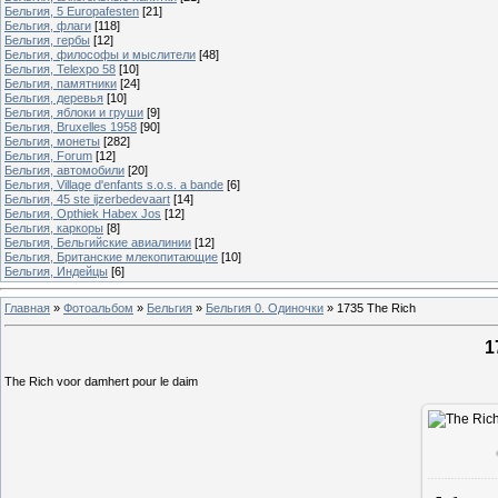
Бельгия, 5 Europafesten
[21]
Бельгия, флаги
[118]
Бельгия, гербы
[12]
Бельгия, философы и мыслители
[48]
Бельгия, Telexpo 58
[10]
Бельгия, памятники
[24]
Бельгия, деревья
[10]
Бельгия, яблоки и груши
[9]
Бельгия, Bruxelles 1958
[90]
Бельгия, монеты
[282]
Бельгия, Forum
[12]
Бельгия, автомобили
[20]
Бельгия, Village d'enfants s.o.s. a bande
[6]
Бельгия, 45 ste ijzerbedevaart
[14]
Бельгия, Opthiek Habex Jos
[12]
Бельгия, каркоры
[8]
Бельгия, Бельгийские авиалинии
[12]
Бельгия, Британские млекопитающие
[10]
Бельгия, Индейцы
[6]
Главная
»
Фотоальбом
»
Бельгия
»
Бельгия 0. Одиночки
»
1735 The Rich
1
The Rich voor damhert pour le daim