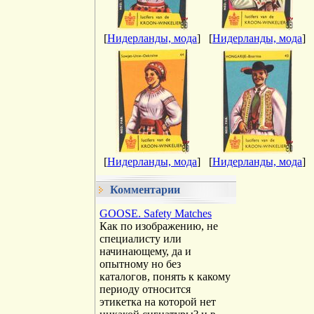
[
Нидерланды, мода
]
[
Нидерланды, мода
]
[
Нидерланды, мода
]
[
Нидерланды, мода
]
Комментарии
GOOSE. Safety Matches
Как по изображению, не
специалисту или
начинающему, да и
опытному но без
каталогов, понять к какому
периоду относится
этикетка на которой нет