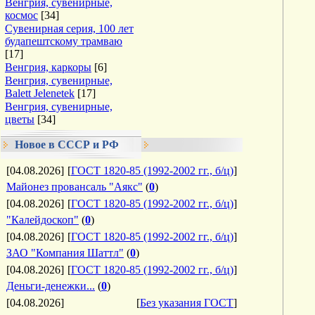
Венгрия, сувенирные,
космос
[34]
Сувенирная серия, 100 лет
будапештскому трамваю
[17]
Венгрия, каркоры
[6]
Венгрия, сувенирные,
Balett Jelenetek
[17]
Венгрия, сувенирные,
цветы
[34]
Новое в СССР и РФ
[04.08.2026]
[
ГОСТ 1820-85 (1992-2002 гг., б/ц)
]
Майонез провансаль "Аякс"
(
0
)
[04.08.2026]
[
ГОСТ 1820-85 (1992-2002 гг., б/ц)
]
"Калейдоскоп"
(
0
)
[04.08.2026]
[
ГОСТ 1820-85 (1992-2002 гг., б/ц)
]
ЗАО "Компания Шаттл"
(
0
)
[04.08.2026]
[
ГОСТ 1820-85 (1992-2002 гг., б/ц)
]
Деньги-денежки...
(
0
)
[04.08.2026]
[
Без указания ГОСТ
]