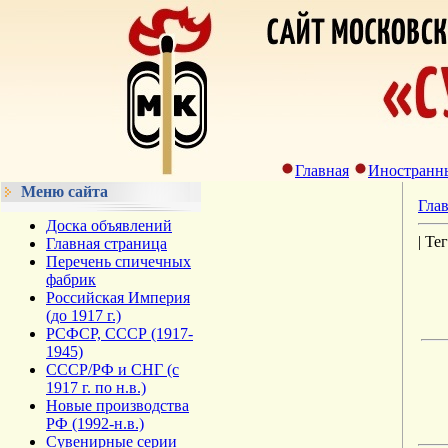
Главная
Иностранн
Меню сайта
Гла
Доска объявлений
| Те
Главная страница
Перечень спичечных
фабрик
Российская Империя
(до 1917 г.)
РСФСР, СССР (1917-
1945)
СССР/РФ и СНГ (с
1917 г. по н.в.)
Новые производства
РФ (1992-н.в.)
Сувенирные серии