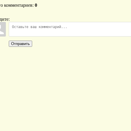
го комментариев
:
0
дите:
Отправить