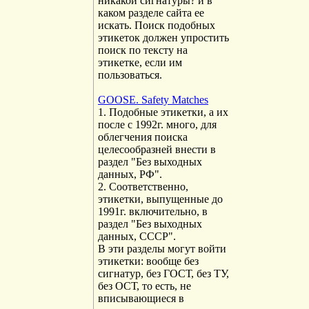
никакой сигнатуры? и в
каком разделе сайта ее
искать. Поиск подобных
этикеток должен упростить
поиск по тексту на
этикетке, если им
пользоваться.
GOOSE. Safety Matches
1. Подобные этикетки, а их
после с 1992г. много, для
облегчения поиска
целесообразней внести в
раздел "Без выходных
данных, РФ".
2. Соответственно,
этикетки, выпущенные до
1991г. включительно, в
раздел "Без выходных
данных, СССР".
В эти разделы могут войти
этикетки: вообще без
сигнатур, без ГОСТ, без ТУ,
без ОСТ, то есть, не
вписывающиеся в