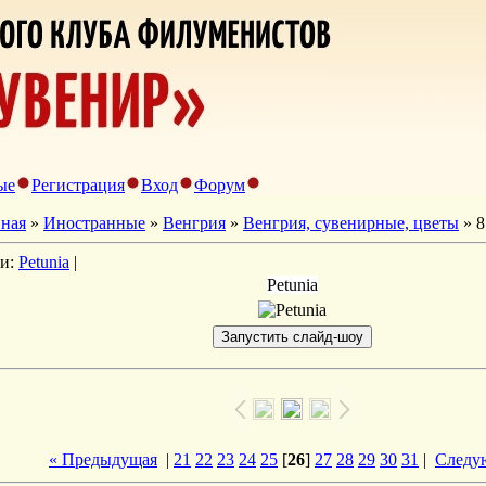
ые
Регистрация
Вход
Форум
вная
»
Иностранные
»
Венгрия
»
Венгрия, сувенирные, цветы
» 8
ги:
Petunia
|
Petunia
« Предыдущая
|
21
22
23
24
25
[
26
]
27
28
29
30
31
|
Следу