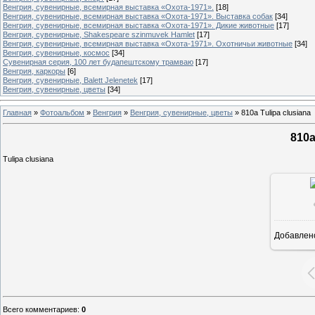
Венгрия, сувенирные, всемирная выставка «Охота-1971».
[18]
Венгрия, сувенирные, всемирная выставка «Охота-1971». Выставка собак
[34]
Венгрия, сувенирные, всемирная выставка «Охота-1971». Дикие животные
[17]
Венгрия, сувенирные, Shakespeare szinmuvek Hamlet
[17]
Венгрия, сувенирные, всемирная выставка «Охота-1971». Охотничьи животные
[34]
Венгрия, сувенирные, космос
[34]
Сувенирная серия, 100 лет будапештскому трамваю
[17]
Венгрия, каркоры
[6]
Венгрия, сувенирные, Balett Jelenetek
[17]
Венгрия, сувенирные, цветы
[34]
Главная
»
Фотоальбом
»
Венгрия
»
Венгрия, сувенирные, цветы
»
810a Tulipa clusiana
810a
Tulipa clusiana
Добавлен
Всего комментариев
:
0