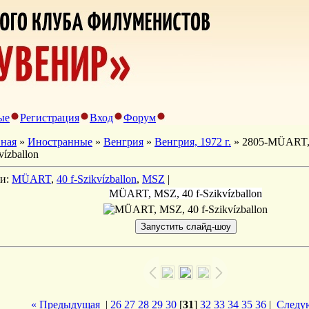
ые
Регистрация
Вход
Форум
вная
»
Иностранные
»
Венгрия
»
Венгрия, 1972 г.
» 2805-MÜART, 
vízballon
ги:
MÜART
,
40 f-Szikvízballon
,
MSZ
|
MÜART, MSZ, 40 f-Szikvízballon
« Предыдущая
|
26
27
28
29
30
[
31
]
32
33
34
35
36
|
Следу