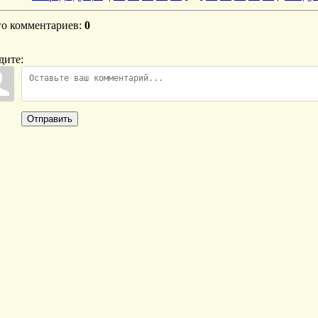
го комментариев
:
0
дите:
Отправить