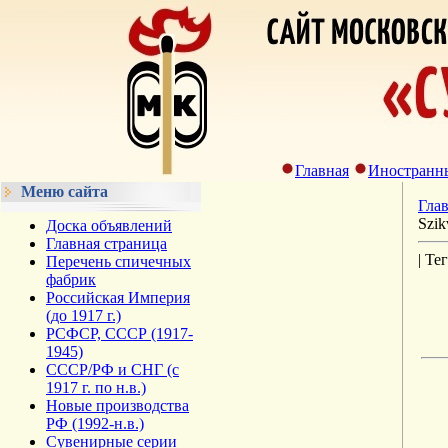
Главная
Иностранн
Меню сайта
Гла
Szik
Доска объявлений
Главная страница
| Те
Перечень спичечных
фабрик
Российская Империя
(до 1917 г.)
РСФСР, СССР (1917-
1945)
СССР/РФ и СНГ (с
1917 г. по н.в.)
Новые производства
РФ (1992-н.в.)
Сувенирные серии