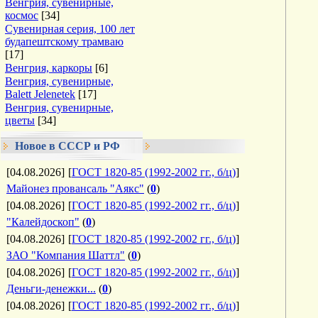
Венгрия, сувенирные,
космос
[34]
Сувенирная серия, 100 лет
будапештскому трамваю
[17]
Венгрия, каркоры
[6]
Венгрия, сувенирные,
Balett Jelenetek
[17]
Венгрия, сувенирные,
цветы
[34]
Новое в СССР и РФ
[04.08.2026]
[
ГОСТ 1820-85 (1992-2002 гг., б/ц)
]
Майонез провансаль "Аякс"
(
0
)
[04.08.2026]
[
ГОСТ 1820-85 (1992-2002 гг., б/ц)
]
"Калейдоскоп"
(
0
)
[04.08.2026]
[
ГОСТ 1820-85 (1992-2002 гг., б/ц)
]
ЗАО "Компания Шаттл"
(
0
)
[04.08.2026]
[
ГОСТ 1820-85 (1992-2002 гг., б/ц)
]
Деньги-денежки...
(
0
)
[04.08.2026]
[
ГОСТ 1820-85 (1992-2002 гг., б/ц)
]