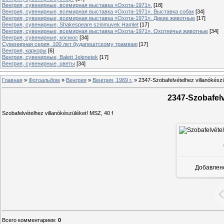
Венгрия, сувенирные, всемирная выставка «Охота-1971».
[18]
Венгрия, сувенирные, всемирная выставка «Охота-1971». Выставка собак
[34]
Венгрия, сувенирные, всемирная выставка «Охота-1971». Дикие животные
[17]
Венгрия, сувенирные, Shakespeare szinmuvek Hamlet
[17]
Венгрия, сувенирные, всемирная выставка «Охота-1971». Охотничьи животные
[34]
Венгрия, сувенирные, космос
[34]
Сувенирная серия, 100 лет будапештскому трамваю
[17]
Венгрия, каркоры
[6]
Венгрия, сувенирные, Balett Jelenetek
[17]
Венгрия, сувенирные, цветы
[34]
Главная
»
Фотоальбом
»
Венгрия
»
Венгрия, 1969 г.
»
2347-Szobafelvételhez villanókészü
2347-Szobafelv
Szobafelvételhez villanókészüléket! MSZ, 40 f
Добавлен
Всего комментариев
:
0