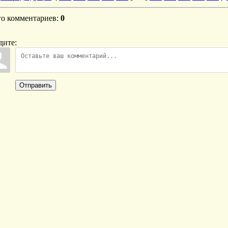
го комментариев
:
0
дите:
Отправить