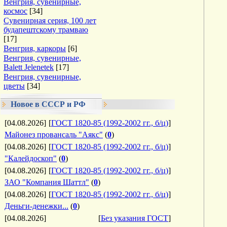
Венгрия, сувенирные,
космос
[34]
Сувенирная серия, 100 лет
будапештскому трамваю
[17]
Венгрия, каркоры
[6]
Венгрия, сувенирные,
Balett Jelenetek
[17]
Венгрия, сувенирные,
цветы
[34]
Новое в СССР и РФ
[04.08.2026]
[
ГОСТ 1820-85 (1992-2002 гг., б/ц)
]
Майонез провансаль "Аякс"
(
0
)
[04.08.2026]
[
ГОСТ 1820-85 (1992-2002 гг., б/ц)
]
"Калейдоскоп"
(
0
)
[04.08.2026]
[
ГОСТ 1820-85 (1992-2002 гг., б/ц)
]
ЗАО "Компания Шаттл"
(
0
)
[04.08.2026]
[
ГОСТ 1820-85 (1992-2002 гг., б/ц)
]
Деньги-денежки...
(
0
)
[04.08.2026]
[
Без указания ГОСТ
]