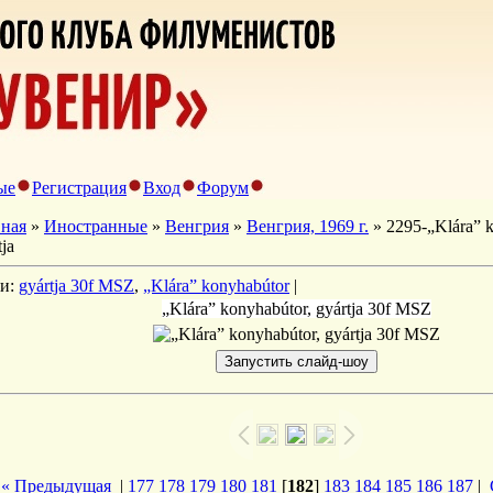
ые
Регистрация
Вход
Форум
вная
»
Иностранные
»
Венгрия
»
Венгрия, 1969 г.
» 2295-„Klára” k
tja
ги:
gyártja 30f MSZ
,
„Klára” konyhabútor
|
„Klára” konyhabútor, gyártja 30f MSZ
« Предыдущая
|
177
178
179
180
181
[
182
]
183
184
185
186
187
|