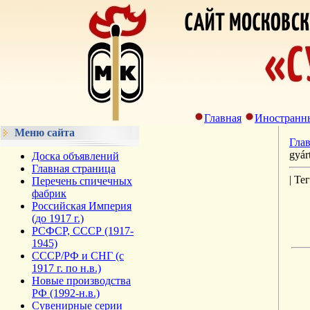
Главная
Иностранн
Меню сайта
Гла
gyár
Доска объявлений
Главная страница
| Те
Перечень спичечных
фабрик
Российская Империя
(до 1917 г.)
РСФСР, СССР (1917-
1945)
СССР/РФ и СНГ (с
1917 г. по н.в.)
Новые производства
РФ (1992-н.в.)
Сувенирные серии