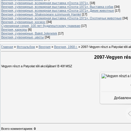
Венгрия, сувенирные, всемирная выставка «Охота-1971».
[18]
Венгрия, сувенирные, всемирная выставка «Охота-1971». Выставка собак
[34]
Венгрия, сувенирные, всемирная выставка «Охота-1971». Дикие животные
[17]
Венгрия, сувенирные, Shakespeare szinmuvek Hamlet
[17]
Венгрия, сувенирные, всемирная выставка «Охота-1971». Охотничьи животные
[34]
Венгрия, сувенирные, космос
[34]
Сувенирная серия, 100 лет будапештскому трамваю
[17]
Венгрия, каркоры
[6]
Венгрия, сувенирные, Balett Jelenetek
[17]
Венгрия, сувенирные, цветы
[34]
Главная
»
Фотоальбом
»
Венгрия
»
Венгрия, 1968 г.
»
2097-Vegyen részt a Patyolat téli a
2097-Vegyen rész
Vegyen részt a Patyolat téli akciójában! B 40f MSZ
Добавлен
Всего комментариев
:
0