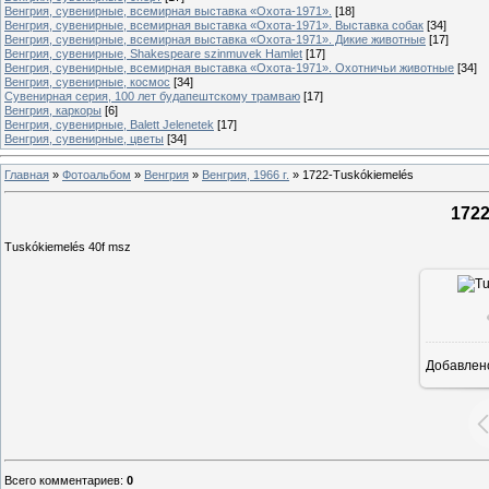
Венгрия, сувенирные, всемирная выставка «Охота-1971».
[18]
Венгрия, сувенирные, всемирная выставка «Охота-1971». Выставка собак
[34]
Венгрия, сувенирные, всемирная выставка «Охота-1971». Дикие животные
[17]
Венгрия, сувенирные, Shakespeare szinmuvek Hamlet
[17]
Венгрия, сувенирные, всемирная выставка «Охота-1971». Охотничьи животные
[34]
Венгрия, сувенирные, космос
[34]
Сувенирная серия, 100 лет будапештскому трамваю
[17]
Венгрия, каркоры
[6]
Венгрия, сувенирные, Balett Jelenetek
[17]
Венгрия, сувенирные, цветы
[34]
Главная
»
Фотоальбом
»
Венгрия
»
Венгрия, 1966 г.
»
1722-Tuskókiemelés
1722
Tuskókiemelés 40f msz
Добавлен
Всего комментариев
:
0