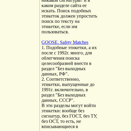
никакой сигнатуры? и в
каком разделе сайта ее
искать. Поиск подобных
этикеток должен упростить
поиск по тексту на
этикетке, если им
пользоваться.
GOOSE. Safety Matches
1. Подобные этикетки, а их
после с 1992г. много, для
облегчения поиска
целесообразней внести в
раздел "Без выходных
данных, РФ".
2. Соответственно,
этикетки, выпущенные до
1991г. включительно, в
раздел "Без выходных
данных, СССР".
В эти разделы могут войти
этикетки: вообще без
сигнатур, без ГОСТ, без ТУ,
без ОСТ, то есть, не
вписывающиеся в