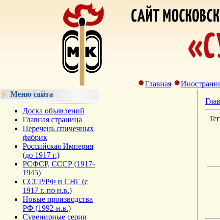
Главная
Иностранн
Меню сайта
Гла
Доска объявлений
| Те
Главная страница
Перечень спичечных
фабрик
Российская Империя
(до 1917 г.)
РСФСР, СССР (1917-
1945)
СССР/РФ и СНГ (с
1917 г. по н.в.)
Новые производства
РФ (1992-н.в.)
Сувенирные серии