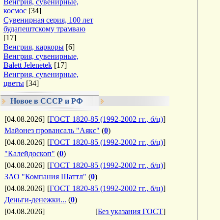
Венгрия, сувенирные,
космос
[34]
Сувенирная серия, 100 лет
будапештскому трамваю
[17]
Венгрия, каркоры
[6]
Венгрия, сувенирные,
Balett Jelenetek
[17]
Венгрия, сувенирные,
цветы
[34]
Новое в СССР и РФ
[04.08.2026]
[
ГОСТ 1820-85 (1992-2002 гг., б/ц)
]
Майонез провансаль "Аякс"
(
0
)
[04.08.2026]
[
ГОСТ 1820-85 (1992-2002 гг., б/ц)
]
"Калейдоскоп"
(
0
)
[04.08.2026]
[
ГОСТ 1820-85 (1992-2002 гг., б/ц)
]
ЗАО "Компания Шаттл"
(
0
)
[04.08.2026]
[
ГОСТ 1820-85 (1992-2002 гг., б/ц)
]
Деньги-денежки...
(
0
)
[04.08.2026]
[
Без указания ГОСТ
]