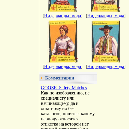
[
Нидерланды, мода
]
[
Нидерланды, мода
]
[
Нидерланды, мода
]
[
Нидерланды, мода
]
Комментарии
GOOSE. Safety Matches
Как по изображению, не
специалисту или
начинающему, да и
опытному но без
каталогов, понять к какому
периоду относится
этикетка на которой нет