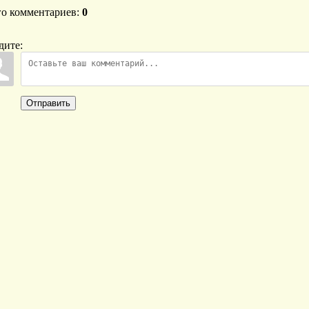
го комментариев
:
0
дите:
Отправить