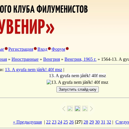
ые
Регистрация
Вход
Форум
вная
»
Иностранные
»
Венгрия
»
Венгрия, 1965 г.
» 1564-13. A gyu
ги:
13. A gyufa nem játék! 40f msz
|
13. A gyufa nem játék! 40f msz
« Предыдущая
|
22
23
24
25
26
[
27
]
28
29
30
31
32
|
Следу