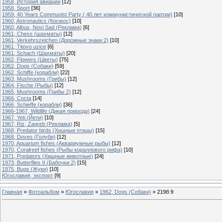
1958, История авиации
[12]
1958, Sport
[36]
1959, 40 Years Communist Party ( 40 лет коммунистической партии)
[10]
1960, Astronautics (Космос)
[10]
1960, Albus, Novi Sad (Реклама)
[6]
1961, Chess (шахматы)
[12]
1961, Verkehrszeichen (Дорожные знаки 2)
[10]
1961, Titovo uzice
[6]
1961, Schach (Шахматы)
[20]
1962, Flowers (Цветы)
[75]
1962, Dogs (Собаки)
[59]
1962, Schiffe (корабли)
[22]
1963, Mushrooms (Грибы)
[12]
1964, Fische (Рыбы)
[12]
1965, Mushrooms (Грибы 2)
[12]
1966, Cocta
[14]
1966, Schieffe (корабли)
[36]
1966-1967, Wildlife (Дикая природа)
[24]
1967, Yeti (Йети)
[10]
1967, Riz, Zagreb (Реклама)
[5]
1968, Predator birds (Хищные птицы)
[15]
1968, Doves (Голуби)
[12]
1970, Aquarium fishes (Аквариумные рыбы)
[12]
1970, Coralreef fishes (Рыбы кораллового рифа)
[10]
1971, Predators (Хищные животные)
[24]
1973, Butterflies II (Бабочки 2)
[15]
1975, Bugs (Жуки)
[10]
Югославия, экспорт
[9]
Главная
»
Фотоальбом
»
Югославия
»
1962, Dogs (Собаки)
»
219б 9