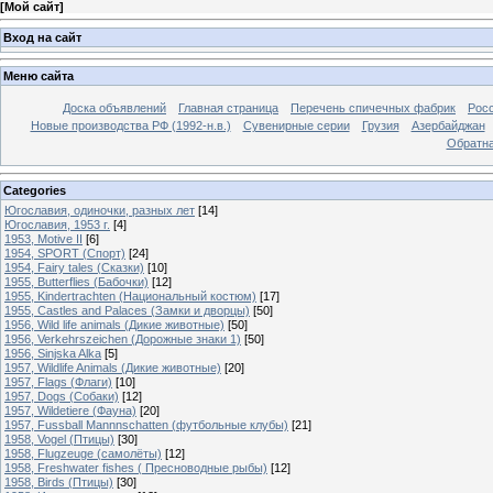
[
Мой сайт
]
Вход на сайт
Меню сайта
Доска объявлений
Главная страница
Перечень спичечных фабрик
Росс
Новые производства РФ (1992-н.в.)
Сувенирные серии
Грузия
Азербайджан
Обратна
Categories
Югославия, одиночки, разных лет
[14]
Югославия, 1953 г.
[4]
1953, Motive II
[6]
1954, SPORT (Спорт)
[24]
1954, Fairy tales (Сказки)
[10]
1955, Butterflies (Бабочки)
[12]
1955, Kindertrachten (Национальный костюм)
[17]
1955, Castles and Palaces (Замки и дворцы)
[50]
1956, Wild life animals (Дикие животные)
[50]
1956, Verkehrszeichen (Дорожные знаки 1)
[50]
1956, Sinjska Alka
[5]
1957, Wildlife Animals (Дикие животные)
[20]
1957, Flags (Флаги)
[10]
1957, Dogs (Собаки)
[12]
1957, Wildetiere (Фауна)
[20]
1957, Fussball Mannnschatten (футбольные клубы)
[21]
1958, Vogel (Птицы)
[30]
1958, Flugzeuge (самолёты)
[12]
1958, Freshwater fishes ( Пресноводные рыбы)
[12]
1958, Birds (Птицы)
[30]