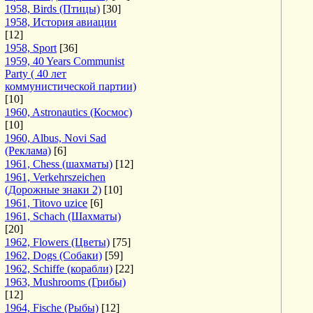
1958, Birds (Птицы)
[30]
1958, История авиации
[12]
1958, Sport
[36]
1959, 40 Years Communist
Party ( 40 лет
коммунистической партии)
[10]
1960, Astronautics (Космос)
[10]
1960, Albus, Novi Sad
(Реклама)
[6]
1961, Chess (шахматы)
[12]
1961, Verkehrszeichen
(Дорожные знаки 2)
[10]
1961, Titovo uzice
[6]
1961, Schach (Шахматы)
[20]
1962, Flowers (Цветы)
[75]
1962, Dogs (Собаки)
[59]
1962, Schiffe (корабли)
[22]
1963, Mushrooms (Грибы)
[12]
1964, Fische (Рыбы)
[12]