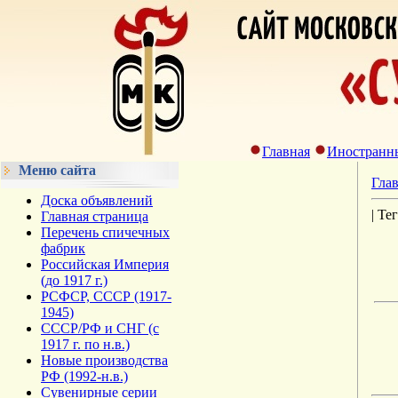
Главная
Иностранн
Меню сайта
Гла
Доска объявлений
| Тег
Главная страница
Перечень спичечных
фабрик
Российская Империя
(до 1917 г.)
РСФСР, СССР (1917-
1945)
СССР/РФ и СНГ (с
1917 г. по н.в.)
Новые производства
РФ (1992-н.в.)
Сувенирные серии