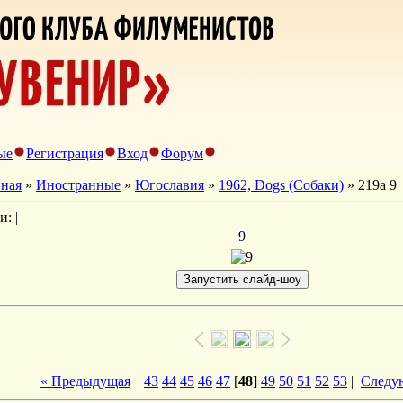
ые
Регистрация
Вход
Форум
вная
»
Иностранные
»
Югославия
»
1962, Dogs (Собаки)
» 219а 9
и: |
9
« Предыдущая
|
43
44
45
46
47
[
48
]
49
50
51
52
53
|
Следу