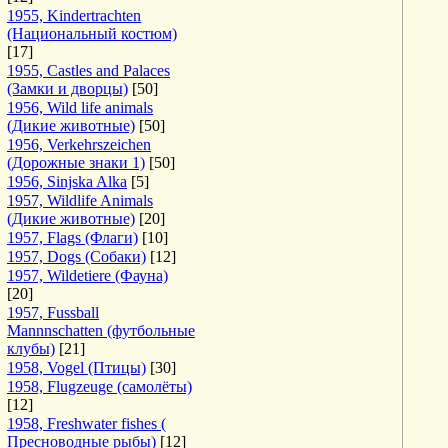
1955, Kindertrachten
(Национальный костюм)
[17]
1955, Castles and Palaces
(Замки и дворцы)
[50]
1956, Wild life animals
(Дикие животные)
[50]
1956, Verkehrszeichen
(Дорожные знаки 1)
[50]
1956, Sinjska Alka
[5]
1957, Wildlife Animals
(Дикие животные)
[20]
1957, Flags (Флаги)
[10]
1957, Dogs (Собаки)
[12]
1957, Wildetiere (Фауна)
[20]
1957, Fussball
Mannnschatten (футбольные
клубы)
[21]
1958, Vogel (Птицы)
[30]
1958, Flugzeuge (самолёты)
[12]
1958, Freshwater fishes (
Пресноводные рыбы)
[12]