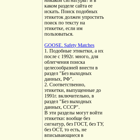
никакой сигнатуры? и в
каком разделе сайта ее
искать. Поиск подобных
этикеток должен упростить
поиск по тексту на
этикетке, если им
пользоваться.
GOOSE. Safety Matches
1. Подобные этикетки, а их
после с 1992г. много, для
облегчения поиска
целесообразней внести в
раздел "Без выходных
данных, РФ".
2. Соответственно,
этикетки, выпущенные до
1991г. включительно, в
раздел "Без выходных
данных, СССР".
В эти разделы могут войти
этикетки: вообще без
сигнатур, без ГОСТ, без ТУ,
без ОСТ, то есть, не
вписывающиеся в