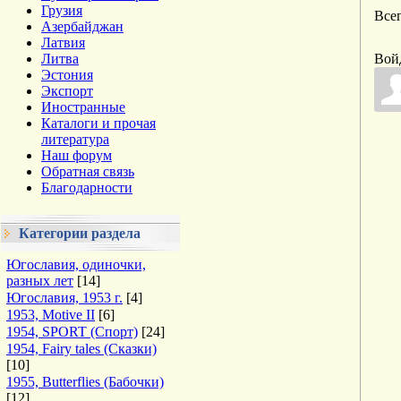
Грузия
Все
Азербайджан
Латвия
Литва
Вой
Эстония
Экспорт
Иностранные
Каталоги и прочая
литература
Наш форум
Обратная связь
Благодарности
Категории раздела
Югославия, одиночки,
разных лет
[14]
Югославия, 1953 г.
[4]
1953, Motive II
[6]
1954, SPORT (Спорт)
[24]
1954, Fairy tales (Сказки)
[10]
1955, Butterflies (Бабочки)
[12]