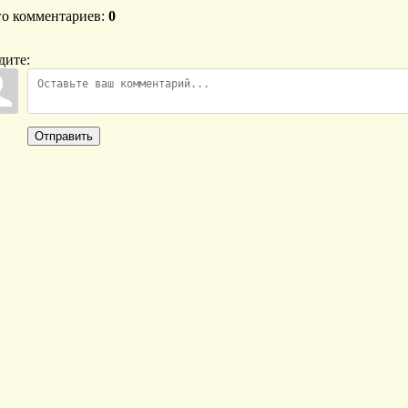
го комментариев
:
0
дите:
Отправить