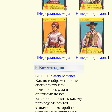
[
Нидерланды, мода
]
[
Нидерланды, мода
]
[
Нидерланды, мода
]
[
Нидерланды, мода
]
Комментарии
GOOSE. Safety Matches
Как по изображению, не
специалисту или
начинающему, да и
опытному но без
каталогов, понять к какому
периоду относится
этикетка на которой нет