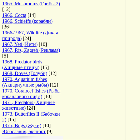
1965, Mushrooms (Грибы 2)
[12]
1966, Cocta
[14]
1966, Schieffe (корабли)
[36]
1966-1967, Wildlife (Дикая
природа)
[24]
1967, Yeti (Йети)
[10]
1967, Riz, Zagreb (Реклама)
[5]
1968, Predator birds
(Хищные птицы)
[15]
1968, Doves (Голуби)
[12]
1970, Aquarium fishes
(Аквариумные рыбы)
[12]
1970, Coralreef fishes (Рыбы
кораллового рифа)
[10]
1971, Predators (Хищные
животные)
[24]
1973, Butterflies II (Бабочки
2)
[15]
1975, Bugs (Жуки)
[10]
Югославия, экспорт
[9]