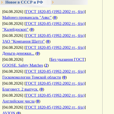
Новое в СССР и РФ
[04.08.2026]
[
ГОСТ 1820-85 (1992-2002 гг., б/ц)
]
Майонез провансаль "Аякс"
(
0
)
[04.08.2026]
[
ГОСТ 1820-85 (1992-2002 гг., б/ц)
]
"Калейдоскоп"
(
0
)
[04.08.2026]
[
ГОСТ 1820-85 (1992-2002 гг., б/ц)
]
ЗАО "Компания Шаттл"
(
0
)
[04.08.2026]
[
ГОСТ 1820-85 (1992-2002 гг., б/ц)
]
Деньги-денежки...
(
0
)
[04.08.2026]
[
Без указания ГОСТ
]
GOOSE. Safety Matches
(
2
)
[04.08.2026]
[
ГОСТ 1820-85 (1992-2002 гг., б/ц)
]
Госкомэкологии Томской области
(
0
)
[04.08.2026]
[
ГОСТ 1820-85 (1992-2002 гг., б/ц)
]
Благовест. 2 выпуск.
(
0
)
[04.08.2026]
[
ГОСТ 1820-85 (1992-2002 гг., б/ц)
]
Английские числа
(
0
)
[04.08.2026]
[
ГОСТ 1820-85 (1992-2002 гг., б/ц)
]
AVION
(
0
)