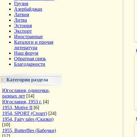
Грузия
Азербайджан
Латвия
Литва
Эстония
Экспорт
Иностранные
Каталоги и прочая
литература
Наш форум
Обратная связь
Благодарности
Категории раздела
Югославия, одиночки,
разных лет
[14]
Югославия, 1953 г.
[4]
1953, Motive II
[6]
1954, SPORT (Спорт)
[24]
1954, Fairy tales (Сказки)
[10]
1955, Butterflies (Бабочки)
[12]