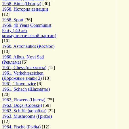
1958, Birds (Птицы)
[30]
1958, История авиации
[12]
1958, Sport
[36]
1959, 40 Years Communist
Party ( 40 лет
коммунистической партии)
[10]
1960, Astronautics (Космос)
[10]
1960, Albus, Novi Sad
(Реклама)
[6]
1961, Chess (шахматы)
[12]
1961, Verkehrszeichen
(Дорожные знаки 2)
[10]
1961, Titovo uzice
[6]
1961, Schach (Шахматы)
[20]
1962, Flowers (Цветы)
[75]
1962, Dogs (Собаки)
[59]
1962, Schiffe (корабли)
[22]
1963, Mushrooms (Грибы)
[12]
1964, Fische (Рыбы)
[12]