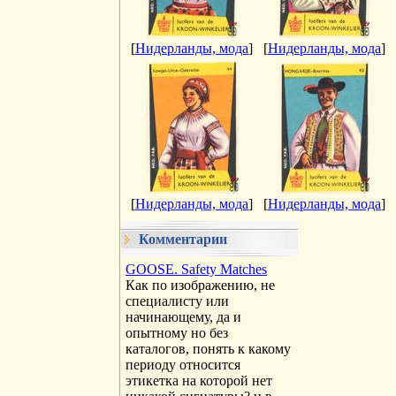
[
Нидерланды, мода
]
[
Нидерланды, мода
]
[
Нидерланды, мода
]
[
Нидерланды, мода
]
Комментарии
GOOSE. Safety Matches
Как по изображению, не
специалисту или
начинающему, да и
опытному но без
каталогов, понять к какому
периоду относится
этикетка на которой нет