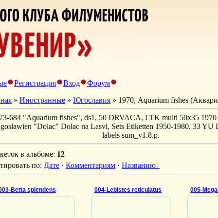
ые
Регистрация
Вход
Форум
вная
»
Иностранные
»
Югославия
» 1970, Aquarium fishes (Аква
73-684 "Aquarium fishes", ds1, 50 DRVACA, LTK multi 50x35 1970
ugoslawien "Dolac" Dolac na Lasvi, Sets Etiketten 1950-1980. 33 YU
labels sum_v1.8.p.
кеток в альбоме
:
12
тировать по
:
Дате
·
Комментариям
·
Названию
003-Betta splendens
004-Lebistes reticulatus