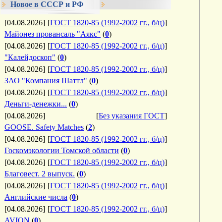
Новое в СССР и РФ
[04.08.2026]
[
ГОСТ 1820-85 (1992-2002 гг., б/ц)
]
Майонез провансаль "Аякс"
(
0
)
[04.08.2026]
[
ГОСТ 1820-85 (1992-2002 гг., б/ц)
]
"Калейдоскоп"
(
0
)
[04.08.2026]
[
ГОСТ 1820-85 (1992-2002 гг., б/ц)
]
ЗАО "Компания Шаттл"
(
0
)
[04.08.2026]
[
ГОСТ 1820-85 (1992-2002 гг., б/ц)
]
Деньги-денежки...
(
0
)
[04.08.2026]
[
Без указания ГОСТ
]
GOOSE. Safety Matches
(
2
)
[04.08.2026]
[
ГОСТ 1820-85 (1992-2002 гг., б/ц)
]
Госкомэкологии Томской области
(
0
)
[04.08.2026]
[
ГОСТ 1820-85 (1992-2002 гг., б/ц)
]
Благовест. 2 выпуск.
(
0
)
[04.08.2026]
[
ГОСТ 1820-85 (1992-2002 гг., б/ц)
]
Английские числа
(
0
)
[04.08.2026]
[
ГОСТ 1820-85 (1992-2002 гг., б/ц)
]
AVION
(
0
)