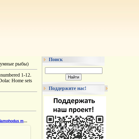
Поиск
риумные рыбы)
 numbered 1-12.
 Dolac Home sets
Поддержите нас!
005-Megalamphodus megalopterus