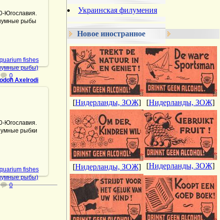
.07.2021
Украинская филумения
-Югославия.
иумные рыбы
Админ
Новое иностранное
quarium fishes
иумные рыбы)
0
odon Axelrodi
[
Нидерланды, ЗОЖ
]
[
Нидерланды, ЗОЖ
]
.07.2021
-Югославия.
иумные рыбки
DrAibolit
[
Нидерланды, ЗОЖ
]
[
Нидерланды, ЗОЖ
]
quarium fishes
иумные рыбы)
0