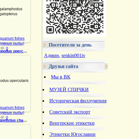
.07.2021
-Югославия.
иумные рыбы
Админ
quarium fishes
иумные рыбы)
Посетители за день
0
008-Macropodus opercularis
Админ
,
senkin001iv
Друзья сайта
.07.2021
Мы в ВК
-Югославия.
иумные рыбы
МУЗЕЙ СПИЧКИ
Админ
Историческая филлумения
quarium fishes
Советский экспорт
иумные рыбы)
0
674-Mesogonistius chaetodon
Венгерские этикетки
Этикетки Югославии