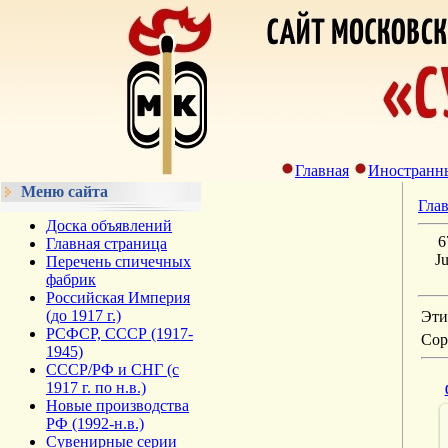
Главная
Иностранн
Меню сайта
Гла
Доска объявлений
6
Главная страница
J
Перечень спичечных
фабрик
Российская Империя
(до 1917 г.)
Эти
РСФСР, СССР (1917-
Сор
1945)
СССР/РФ и СНГ (с
1917 г. по н.в.)
Новые производства
РФ (1992-н.в.)
Сувенирные серии