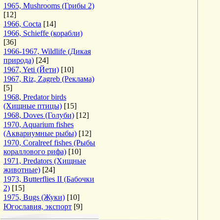
1965, Mushrooms (Грибы 2)
[12]
1966, Cocta
[14]
1966, Schieffe (корабли)
[36]
1966-1967, Wildlife (Дикая
природа)
[24]
1967, Yeti (Йети)
[10]
1967, Riz, Zagreb (Реклама)
[5]
1968, Predator birds
(Хищные птицы)
[15]
1968, Doves (Голуби)
[12]
1970, Aquarium fishes
(Аквариумные рыбы)
[12]
1970, Coralreef fishes (Рыбы
кораллового рифа)
[10]
1971, Predators (Хищные
животные)
[24]
1973, Butterflies II (Бабочки
2)
[15]
1975, Bugs (Жуки)
[10]
Югославия, экспорт
[9]