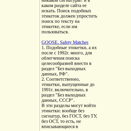
никакой сигнатуры? и в
каком разделе сайта ее
искать. Поиск подобных
этикеток должен упростить
поиск по тексту на
этикетке, если им
пользоваться.
GOOSE. Safety Matches
1. Подобные этикетки, а их
после с 1992г. много, для
облегчения поиска
целесообразней внести в
раздел "Без выходных
данных, РФ".
2. Соответственно,
этикетки, выпущенные до
1991г. включительно, в
раздел "Без выходных
данных, СССР".
В эти разделы могут войти
этикетки: вообще без
сигнатур, без ГОСТ, без ТУ,
без ОСТ, то есть, не
вписывающиеся в