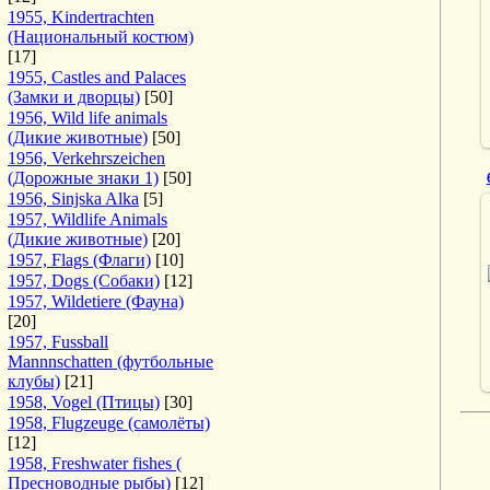
1955, Kindertrachten
(Национальный костюм)
[17]
1955, Castles and Palaces
(Замки и дворцы)
[50]
1956, Wild life animals
(Дикие животные)
[50]
1956, Verkehrszeichen
(Дорожные знаки 1)
[50]
1956, Sinjska Alka
[5]
1957, Wildlife Animals
(Дикие животные)
[20]
1957, Flags (Флаги)
[10]
1957, Dogs (Собаки)
[12]
1957, Wildetiere (Фауна)
[20]
1957, Fussball
Mannnschatten (футбольные
клубы)
[21]
1958, Vogel (Птицы)
[30]
1958, Flugzeuge (самолёты)
[12]
1958, Freshwater fishes (
Пресноводные рыбы)
[12]