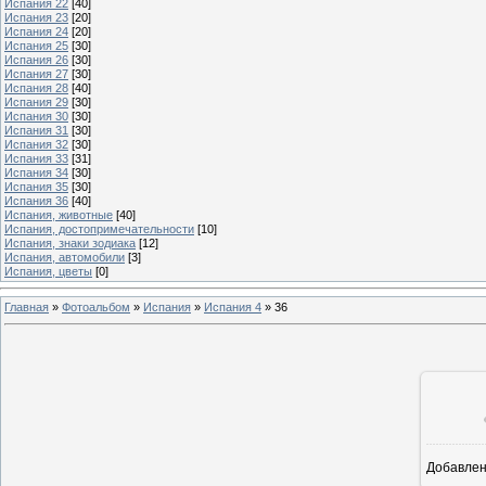
Испания 22
[40]
Испания 23
[20]
Испания 24
[20]
Испания 25
[30]
Испания 26
[30]
Испания 27
[30]
Испания 28
[40]
Испания 29
[30]
Испания 30
[30]
Испания 31
[30]
Испания 32
[30]
Испания 33
[31]
Испания 34
[30]
Испания 35
[30]
Испания 36
[40]
Испания, животные
[40]
Испания, достопримечательности
[10]
Испания, знаки зодиака
[12]
Испания, автомобили
[3]
Испания, цветы
[0]
Главная
»
Фотоальбом
»
Испания
»
Испания 4
»
36
Добавле
9