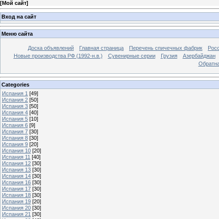
[
Мой сайт
]
Вход на сайт
Меню сайта
Доска объявлений
Главная страница
Перечень спичечных фабрик
Росс
Новые производства РФ (1992-н.в.)
Сувенирные серии
Грузия
Азербайджан
Обратна
Categories
Испания 1
[49]
Испания 2
[50]
Испания 3
[50]
Испания 4
[40]
Испания 5
[10]
Испания 6
[9]
Испания 7
[30]
Испания 8
[30]
Испания 9
[20]
Испания 10
[20]
Испания 11
[40]
Испания 12
[30]
Испания 13
[30]
Испания 14
[30]
Испания 16
[30]
Испания 17
[30]
Испания 18
[30]
Испания 19
[20]
Испания 20
[30]
Испания 21
[30]