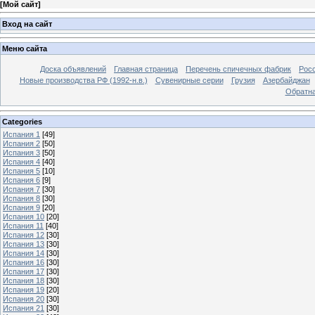
[
Мой сайт
]
Вход на сайт
Меню сайта
Доска объявлений
Главная страница
Перечень спичечных фабрик
Росс
Новые производства РФ (1992-н.в.)
Сувенирные серии
Грузия
Азербайджан
Обратна
Categories
Испания 1
[49]
Испания 2
[50]
Испания 3
[50]
Испания 4
[40]
Испания 5
[10]
Испания 6
[9]
Испания 7
[30]
Испания 8
[30]
Испания 9
[20]
Испания 10
[20]
Испания 11
[40]
Испания 12
[30]
Испания 13
[30]
Испания 14
[30]
Испания 16
[30]
Испания 17
[30]
Испания 18
[30]
Испания 19
[20]
Испания 20
[30]
Испания 21
[30]