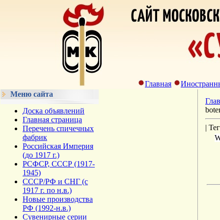
Главная
Иностранн
Меню сайта
Гла
bote
Доска объявлений
Главная страница
| Те
Перечень спичечных
фабрик
W
Российская Империя
(до 1917 г.)
РСФСР, СССР (1917-
1945)
СССР/РФ и СНГ (с
1917 г. по н.в.)
Новые производства
РФ (1992-н.в.)
Сувенирные серии