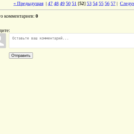
« Предыдущая
|
47
48
49
50
51
[
52
]
53
54
55
56
57
|
Следу
го комментариев
:
0
дите:
Отправить