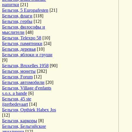
напитки
[21]
Бельгия, 5 Europafesten
[21]
Бельгия, флаги
[118]
Бельгия, гербы
[12]
Бельгия, философы и
мыслители
[48]
Бельгия, Telexpo 58
[10]
Бельгия, памятники
[24]
Бельгия, деревья
[10]
Бельгия, яблоки и груши
[9]
Бельгия, Bruxelles 1958
[90]
Бельгия, монеты
[282]
Бельгия, Forum
[12]
Бельгия, автомобили
[20]
Бельгия, Village d'enfants
s.o.s. a bande
[6]
Бельгия, 45 ste
ijzerbedevaart
[14]
Бельгия, Opthiek Habex Jos
[12]
Бельгия, каркоры
[8]
Бельгия, Бельгийские
авиалинии
[12]