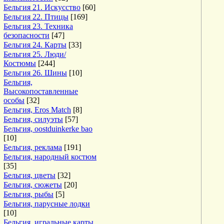
Бельгия 21. Искусство
[60]
Бельгия 22. Птицы
[169]
Бельгия 23. Техника
безопасности
[47]
Бельгия 24. Карты
[33]
Бельгия 25. Люди/
Костюмы
[244]
Бельгия 26. Шины
[10]
Бельгия,
Высокопоставленные
особы
[32]
Бельгия, Eros Match
[8]
Бельгия, силуэты
[57]
Бельгия, oostduinkerke bao
[10]
Бельгия, реклама
[191]
Бельгия, народный костюм
[35]
Бельгия, цветы
[32]
Бельгия, сюжеты
[20]
Бельгия, рыбы
[5]
Бельгия, парусные лодки
[10]
Бельгия, игральные карты