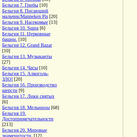
Бельгия 7. Грибы
[10]
Бельгия 8. Писающий
мальчик/Manneken Pis
[20]
Бельгия 9. Насекомые
[13]
Бельгия 10. Supra
[6]
Бельгия 11. Церковные
башни.
[10]
Бельгия 12. Grand Bazar
[10]
Бельгия 13. Музыканты
[27]
Бельгия 14. Часы
[10]
Бельгия 15. Алкоголь-
ЗЛО!
[20]
Бельгия 16. Производство
шерсти
[9]
Бельгия 17. Лики святых
[6]
Бельгия 18. Мельницы
[68]
Бельгия 19.
Достопримечательности
[213]
Бельгия 20. Мировые
знаменитости.
[12]