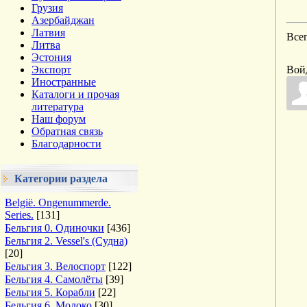
Грузия
Азербайджан
Латвия
Все
Литва
Эстония
Экспорт
Вой
Иностранные
Каталоги и прочая
литература
Наш форум
Обратная связь
Благодарности
Категории раздела
België. Ongenummerde.
Series.
[131]
Бельгия 0. Одиночки
[436]
Бельгия 2. Vessel's (Судна)
[20]
Бельгия 3. Велоспорт
[122]
Бельгия 4. Самолёты
[39]
Бельгия 5. Корабли
[22]
Бельгия 6. Молоко
[30]