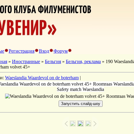
ые
Регистрация
Вход
Форум
вная
»
Иностранные
»
Бельгия
»
Бельгия, реклама
» 190 Waeslandi
rham volvet 45+
ги:
Waeslandia Waardevol on de boterham
|
aeslandia Waardevol on de boterham volvet 45+ Roomraas Waeslandi
Safety match Waeslandia