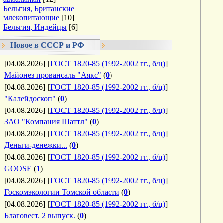
Бельгия, Британские
млекопитающие
[10]
Бельгия, Индейцы
[6]
Новое в СССР и РФ
[04.08.2026]
[
ГОСТ 1820-85 (1992-2002 гг., б/ц)
]
Майонез провансаль "Аякс"
(
0
)
[04.08.2026]
[
ГОСТ 1820-85 (1992-2002 гг., б/ц)
]
"Калейдоскоп"
(
0
)
[04.08.2026]
[
ГОСТ 1820-85 (1992-2002 гг., б/ц)
]
ЗАО "Компания Шаттл"
(
0
)
[04.08.2026]
[
ГОСТ 1820-85 (1992-2002 гг., б/ц)
]
Деньги-денежки...
(
0
)
[04.08.2026]
[
ГОСТ 1820-85 (1992-2002 гг., б/ц)
]
GOOSE
(
1
)
[04.08.2026]
[
ГОСТ 1820-85 (1992-2002 гг., б/ц)
]
Госкомэкологии Томской области
(
0
)
[04.08.2026]
[
ГОСТ 1820-85 (1992-2002 гг., б/ц)
]
Благовест. 2 выпуск.
(
0
)