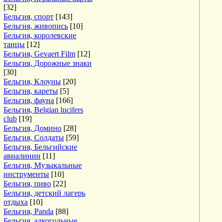
[32]
Бельгия, спорт
[143]
Бельгия, живопись
[10]
Бельгия, королевские
танцы
[12]
Бельгия, Gevaert Film
[12]
Бельгия, Дорожные знаки
[30]
Бельгия, Клоуны
[20]
Бельгия, кареты
[5]
Бельгия, фауна
[166]
Бельгия, Belgian lucifers
club
[19]
Бельгия, Домино
[28]
Бельгия, Солдаты
[59]
Бельгия, Бельгийские
авиалинии
[11]
Бельгия, Музыкальные
инструменты
[10]
Бельгия, пиво
[22]
Бельгия, детский лагерь
отдыха
[10]
Бельгия, Panda
[88]
Бельгия, алкогольные