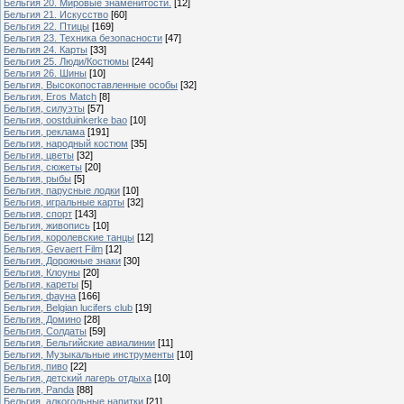
Бельгия 20. Мировые знаменитости.
[12]
Бельгия 21. Искусство
[60]
Бельгия 22. Птицы
[169]
Бельгия 23. Техника безопасности
[47]
Бельгия 24. Карты
[33]
Бельгия 25. Люди/Костюмы
[244]
Бельгия 26. Шины
[10]
Бельгия, Высокопоставленные особы
[32]
Бельгия, Eros Match
[8]
Бельгия, силуэты
[57]
Бельгия, oostduinkerke bao
[10]
Бельгия, реклама
[191]
Бельгия, народный костюм
[35]
Бельгия, цветы
[32]
Бельгия, сюжеты
[20]
Бельгия, рыбы
[5]
Бельгия, парусные лодки
[10]
Бельгия, игральные карты
[32]
Бельгия, спорт
[143]
Бельгия, живопись
[10]
Бельгия, королевские танцы
[12]
Бельгия, Gevaert Film
[12]
Бельгия, Дорожные знаки
[30]
Бельгия, Клоуны
[20]
Бельгия, кареты
[5]
Бельгия, фауна
[166]
Бельгия, Belgian lucifers club
[19]
Бельгия, Домино
[28]
Бельгия, Солдаты
[59]
Бельгия, Бельгийские авиалинии
[11]
Бельгия, Музыкальные инструменты
[10]
Бельгия, пиво
[22]
Бельгия, детский лагерь отдыха
[10]
Бельгия, Panda
[88]
Бельгия, алкогольные напитки
[21]