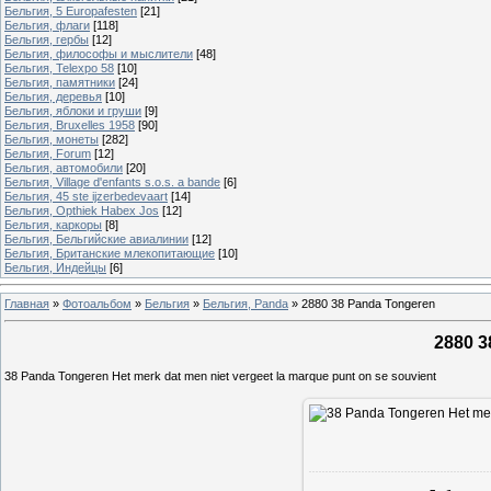
Бельгия, 5 Europafesten
[21]
Бельгия, флаги
[118]
Бельгия, гербы
[12]
Бельгия, философы и мыслители
[48]
Бельгия, Telexpo 58
[10]
Бельгия, памятники
[24]
Бельгия, деревья
[10]
Бельгия, яблоки и груши
[9]
Бельгия, Bruxelles 1958
[90]
Бельгия, монеты
[282]
Бельгия, Forum
[12]
Бельгия, автомобили
[20]
Бельгия, Village d'enfants s.o.s. a bande
[6]
Бельгия, 45 ste ijzerbedevaart
[14]
Бельгия, Opthiek Habex Jos
[12]
Бельгия, каркоры
[8]
Бельгия, Бельгийские авиалинии
[12]
Бельгия, Британские млекопитающие
[10]
Бельгия, Индейцы
[6]
Главная
»
Фотоальбом
»
Бельгия
»
Бельгия, Panda
»
2880 38 Panda Tongeren
2880 3
38 Panda Tongeren Het merk dat men niet vergeet la marque punt on se souvient