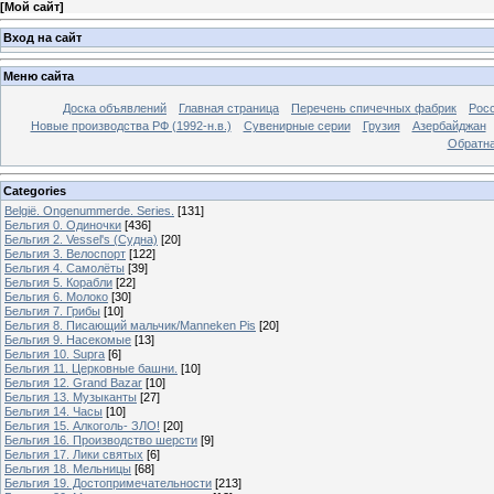
[
Мой сайт
]
Вход на сайт
Меню сайта
Доска объявлений
Главная страница
Перечень спичечных фабрик
Росс
Новые производства РФ (1992-н.в.)
Сувенирные серии
Грузия
Азербайджан
Обратна
Categories
België. Ongenummerde. Series.
[131]
Бельгия 0. Одиночки
[436]
Бельгия 2. Vessel's (Судна)
[20]
Бельгия 3. Велоспорт
[122]
Бельгия 4. Самолёты
[39]
Бельгия 5. Корабли
[22]
Бельгия 6. Молоко
[30]
Бельгия 7. Грибы
[10]
Бельгия 8. Писающий мальчик/Manneken Pis
[20]
Бельгия 9. Насекомые
[13]
Бельгия 10. Supra
[6]
Бельгия 11. Церковные башни.
[10]
Бельгия 12. Grand Bazar
[10]
Бельгия 13. Музыканты
[27]
Бельгия 14. Часы
[10]
Бельгия 15. Алкоголь- ЗЛО!
[20]
Бельгия 16. Производство шерсти
[9]
Бельгия 17. Лики святых
[6]
Бельгия 18. Мельницы
[68]
Бельгия 19. Достопримечательности
[213]